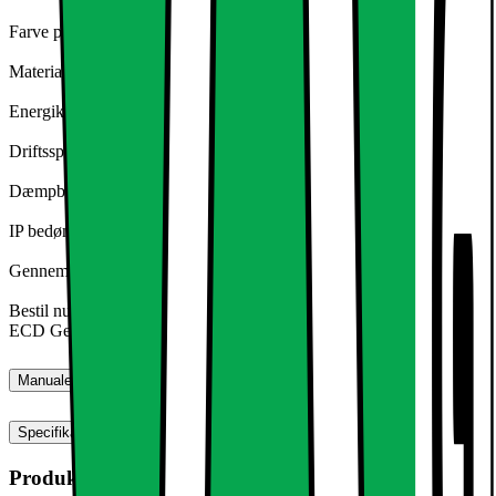
Farve på montering: hvid
Materiale: Aluminium
Energiklasse: A
Driftsspænding: 220-240 volt AC
Dæmpbar: nej
IP bedømmelse: IP44
Gennemsnitlig levetid: op til 10.000 timer
Bestil nu det hotteste form for loft belysning: LED forsænket lys
ECD Germany!
Manualer, downloads, garanti og support
Specifikationer
Produktmål