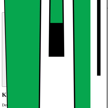
Kort om produktet
Den forsænkede lys LED med 3W er en ultra-tynd loftsplade lamper