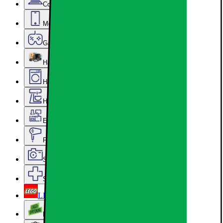
Computer & Kontor
Mobil, Tablet & Smartwatch
Gaming
Hardware
Hvidevarer
Hjem, Rengøring & Køkkenudstyr
Epoq køkken & bryggers
Personlig pleje, Skønhed & Velvære
Sport, Fritid & Hobby
Services & tilbehør
LEGO
Lageroprydning