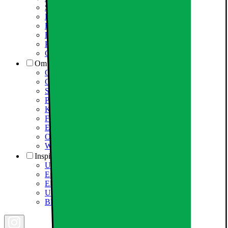
Services
Information om spam/phishing-emails og SMS
Fortrydelsesret
Elgigantens privatlivspolitik
Partner
Cookiepolitik
Om Elgiganten
Om Elkjøp Nordic
Om Elgiganten
Samfundsansvar
Presseinformation
Karriere i Elgiganten
Fødevarestyrelsen smiley
Elgigantens Kundeklub
Om Elgiganten Erhverv
Whistleblowing i organisationen
Inspiration
Ugens tilbud - og andre gode priser
Epoq køkken & bryggers
Elgigantens Magasin
Udsalg
Black Friday 2026