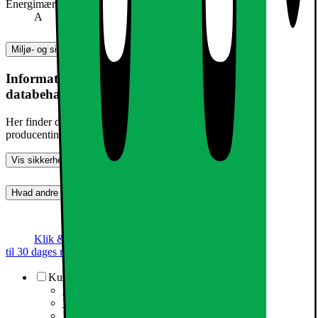
Energimærke
A
Miljø- og sikkerhedsoplysninger
Information om produktsikkerhed og
databehandling
Her finder du information om generel produktsikkerhed og
producentinformation
Vis sikkerhedsoplysninger
Hvad andre synes (0)
Dette produkt er endnu ikke blevet bedømt.
0
Klik & Hent
Annoncegaranti
Prismatch
Op
til 30 dages returret
Kundeservice
Kundeservice
Varehuse / åbningstider
Elgigantens kundefordele