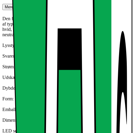
Mere om produktet
Den forsænkede lys LED med 3W er en ultra-tynd loftsplade lamper
af typen SMD 2835. Den eksisterende aluminium Armaturet har en
hvid, subtil montering. Perfekt til en stilfuld accent dit hjem ved
neutral hvid glødende lyse pletter.
Lysstyrke: 129 Lm
Svarende til Halogen: 25W
Strøm: 3W
Udskæring: ca. 70 x 70 mm
Dybde: 15 mm
Form: Kantet
Emballage enhed (BxHxL): cm 14x3x10
Dimensioner på lampen (LxBxH) ca: 85x85x15 mm
LED seværdighed: SMD 2835