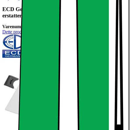
ECD Germany 1-pak LED-indbygget spotlight 3W
erstatter 25W halogen - flad
Varenummer:
238097
Dette produkt er endnu ikke blevet bedømt.
0