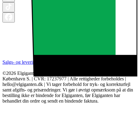
Salgs- og leveringsbetingelser
Kategorier
Brands
Cookie indstillinger
©2026 Elgiganten A/S | Arne Jacobsens Allé 16, 2. - 2300
København S. | CVR: 17237977 | Alle rettigheder forbeholdes |
hello@elgiganten.dk | Vi tager forbehold for tryk- og korrekturfejl
samt afgifts- og prisændringer. Vi gør i øvrigt opmærksom på at din
bestilling ikke er bindende for Elgiganten, før Elgiganten har
behandlet din ordre og sendt en bindende faktura.