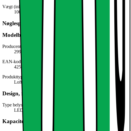
Vægt (inkl. emballage)
100,0 g
Nøglespecifikation
Modelbeskrivelse
Producentens varenummer
299008813
EAN-kode
4250912422933
Produkttype
Loftslampe
Design, form og placering
Type belysning
LED
Kapacitet, forbrug og strøm