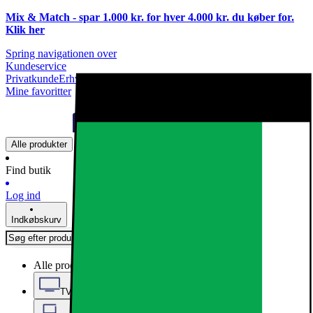
Mix & Match - spar 1.000 kr. for hver 4.000 kr. du køber for.
Klik
her
Spring navigationen over
Kundeservice
Privatkunde
Erhvervskunde
Mine favoritter
Alle produkter
Find butik
Log ind
Indkøbskurv
Alle produkter
TV, Lyd & Smart Home