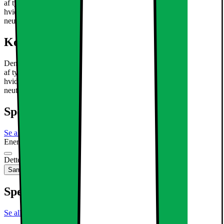
af typen SMD 2835. Den eksisterende aluminium Armaturet har en
hvid, subtil montering. Perfekt til en stilfuld accent dit hjem ved
neutral hvid glødende lyse pletter.
Læs mere om produktet
Kort om produktet
Den forsænkede lys LED med 3W er en ultra-tynd loftsplade lamper
af typen SMD 2835. Den eksisterende aluminium Armaturet har en
hvid, subtil montering. Perfekt til en stilfuld accent dit hjem ved
neutral hvid glødende lyse pletter.
Læs mere om produktet
Specifikationer
Se alle specifikationer
Energimærkning
Produktdatablad
Dette produkt er ikke tilgængeligt
Sammenlign
Gem
Specifikationer
Se alle specifikationer