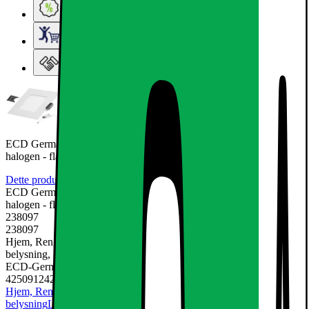
Ugens tilbud - og andre gode priser
Elgigantens Kundeklub
Elgiganten Erhverv
ECD Germany 1-pak LED-indbygget spotlight 3W erstatter 25W
halogen - flad
Dette produkt er endnu ikke blevet bedømt.
0
ECD Germany 1-pak LED-indbygget spotlight 3W erstatter 25W
halogen - flad
238097
238097
Hjem, Rengøring & Køkkenudstyr, El & belysning, Lamper &
belysning, Loftslamper
ECD-Germany
4250912422933
Hjem, Rengøring & Køkkenudstyr
El & belysning
Lamper &
belysning
Loftslamper