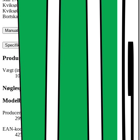
Kviksølv-fri Ja
Kviksølvindhold 0 mg
Bortskaffes i henhold til WEEE-direktivet Ja
Manualer, downloads, garanti og support
Specifikationer
Produktmål
Vægt (inkl. emballage)
100,0 g
Nøglespecifikation
Modelbeskrivelse
Producentens varenummer
299071072
EAN-kode
4251171848106