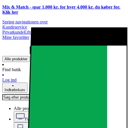
Mix & Match - spar 1.000 kr. for hver 4.000 kr. du køber for.
Klik
her
Spring navigationen over
Kundeservice
Privatkunde
Erhvervskunde
Mine favoritter
Alle produkter
Find butik
Log ind
Indkøbskurv
Alle produkter
TV, Lyd & Smart Home