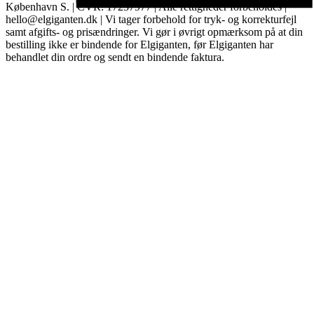
København S. | CVR: 17237977 | Alle rettigheder forbeholdes |
hello@elgiganten.dk | Vi tager forbehold for tryk- og korrekturfejl
samt afgifts- og prisændringer. Vi gør i øvrigt opmærksom på at din
bestilling ikke er bindende for Elgiganten, før Elgiganten har
behandlet din ordre og sendt en bindende faktura.