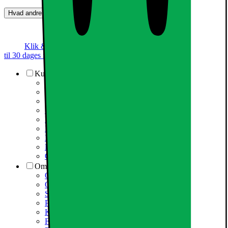
Hvad andre synes (0)
Dette produkt er endnu ikke blevet bedømt.
0
Klik & Hent
Annoncegaranti
Prismatch
Op
til 30 dages returret
Kundeservice
Kundeservice
Varehuse / åbningstider
Elgigantens kundefordele
Services
Information om spam/phishing-emails og SMS
Fortrydelsesret
Elgigantens privatlivspolitik
Partner
Cookiepolitik
Om Elgiganten
Om Elkjøp Nordic
Om Elgiganten
Samfundsansvar
Presseinformation
Karriere i Elgiganten
Fødevarestyrelsen smiley