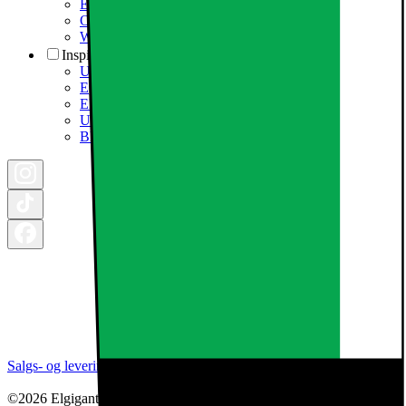
Elgigantens Kundeklub
Om Elgiganten Erhverv
Whistleblowing i organisationen
Inspiration
Ugens tilbud - og andre gode priser
Epoq køkken & bryggers
Elgigantens Magasin
Udsalg
Black Friday 2026
Salgs- og leveringsbetingelser
Kategorier
Brands
Cookie indstillinger
©2026 Elgiganten A/S | Arne Jacobsens Allé 16, 2. - 2300