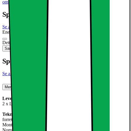
om produktet
Specifikationer
Se alle specifikationer
Energimærkning
Produktdatablad
Dette produkt er ikke tilgængeligt
Sammenlign
Gem
Specifikationer
Se alle specifikationer
Mere om produktet
Leveringsomfang:
2 x LED panel overflade lampe 12W køle hvid med transformer
Teknisk information:
forretning
Montering / Cap Ingen
Nominel effekt 12 W