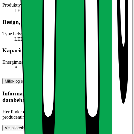
Produkttype
LED-lys
Design, form og placering
Type belysning
LED
Kapacitet, forbrug og strøm
Energimærke
A
Miljø- og sikkerhedsoplysninger
Information om produktsikkerhed og
databehandling
Her finder du information om generel produktsikkerhed og
producentinformation
Vis sikkerhedsoplysninger