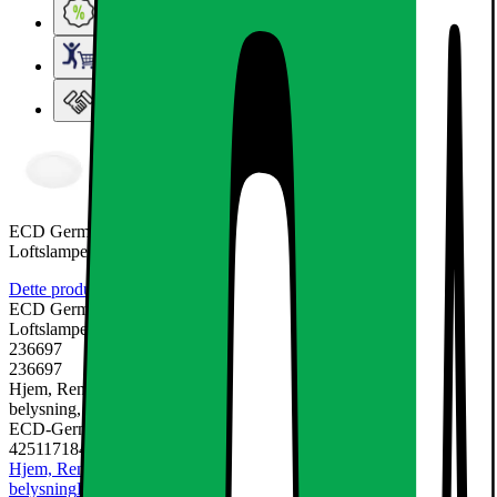
Ugens tilbud - og andre gode priser
Elgigantens Kundeklub
Elgiganten Erhverv
ECD Germany 2-pak LED panel 12W køle hvid runding
Loftslampe væglampe
Dette produkt er endnu ikke blevet bedømt.
0
ECD Germany 2-pak LED panel 12W køle hvid runding
Loftslampe væglampe
236697
236697
Hjem, Rengøring & Køkkenudstyr, El & belysning, Lamper &
belysning, Loftslamper
ECD-Germany
4251171848106
Hjem, Rengøring & Køkkenudstyr
El & belysning
Lamper &
belysning
Loftslamper