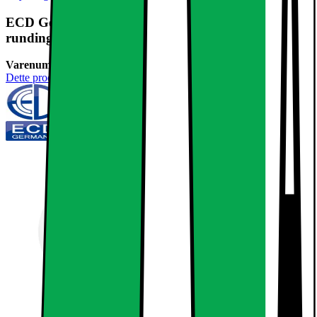
ECD Germany 2-pak LED panel 12W køle hvid
runding Loftslampe væglampe
Varenummer:
236697
Dette produkt er endnu ikke blevet bedømt.
0