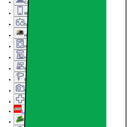
Computer & Kontor
Mobil, Tablet & Smartwatch
Gaming
Hardware
Hvidevarer
Hjem, Rengøring & Køkkenudstyr
Epoq køkken & bryggers
Personlig pleje, Skønhed & Velvære
Sport, Fritid & Hobby
Services & tilbehør
LEGO
Lageroprydning