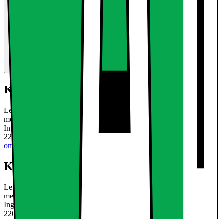
Kort om produktet
Leveringsomfang: 2 x LED panel overflade lampe 12W køle hvid
med transformer Teknisk information: forretning Montering / Cap
Ingen Nominel effekt 12 W Mærkeeffekt 12.5 W Spænding AC
220-240V Power Factor PF 0542 Energi 12 kWh / 1000
Læs mere
om produktet
Kort om produktet
Leveringsomfang: 2 x LED panel overflade lampe 12W køle hvid
med transformer Teknisk information: forretning Montering / Cap
Ingen Nominel effekt 12 W Mærkeeffekt 12.5 W Spænding AC
220-240V Power Factor PF 0542 Energi 12 kWh / 1000
Læs mere