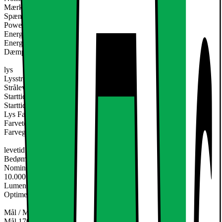
Mærkeeffekt 12.5 W
Spænding AC 220-240V
Power Factor PF 0542
Energi 12 kWh / 1000 h
Energiklasse A
Dæmpbar Nej
lys
Lysstrøm 688 lm
Strålevinkel 160 °
Starttidspunkt 0,1 s
Starttidspunkt 0 s
Lys Farve kold hvid
Farvetemperatur 6000K
Farvegengivelsen 71,1 (CRI) Ra
levetid
Bedømmelse levetid på 10.000 timer
Nominel levetid 10.000 timer
10.000 koblingscyklusser x
Lumen vedligeholdelse efter nominelle levetid 0,8 LLMF
Optimerede standardbetingelser -30 ° C - +40 ° C
Mål / Materiale
Mål 170 mm