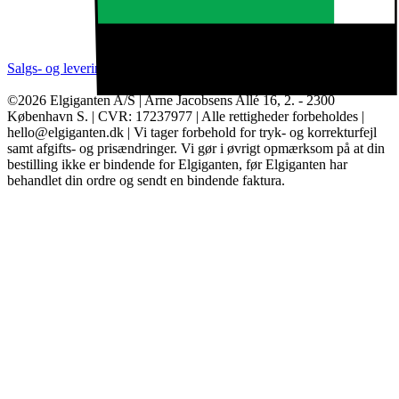
Salgs- og leveringsbetingelser
Kategorier
Brands
Cookie indstillinger
©2026 Elgiganten A/S | Arne Jacobsens Allé 16, 2. - 2300
København S. | CVR: 17237977 | Alle rettigheder forbeholdes |
hello@elgiganten.dk | Vi tager forbehold for tryk- og korrekturfejl
samt afgifts- og prisændringer. Vi gør i øvrigt opmærksom på at din
bestilling ikke er bindende for Elgiganten, før Elgiganten har
behandlet din ordre og sendt en bindende faktura.