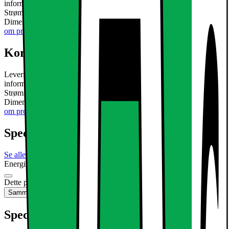
information: Lysstyrke: 234 lumen Svarende til Halogen: 25W
Strøm: 3W Udskæring: 70 mm Dybde: 40-45 mm Vægt: 134 g
Dimensioner af lampen L x B: 95 x 95 mm Drejeligt: ??30
Læs mere
om produktet
Kort om produktet
Leveringsomfang: 20 x 3W Kold hvid LED Forsænket Lys Teknisk
information: Lysstyrke: 234 lumen Svarende til Halogen: 25W
Strøm: 3W Udskæring: 70 mm Dybde: 40-45 mm Vægt: 134 g
Dimensioner af lampen L x B: 95 x 95 mm Drejeligt: ??30
Læs mere
om produktet
Specifikationer
Se alle specifikationer
Energimærkning
Produktdatablad
Dette produkt er ikke tilgængeligt
Sammenlign
Gem
Specifikationer