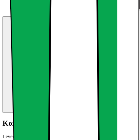
Kort om produktet
Leveringsomfang: 20 x 3W Kold hvid LED Forsænket Lys Teknisk