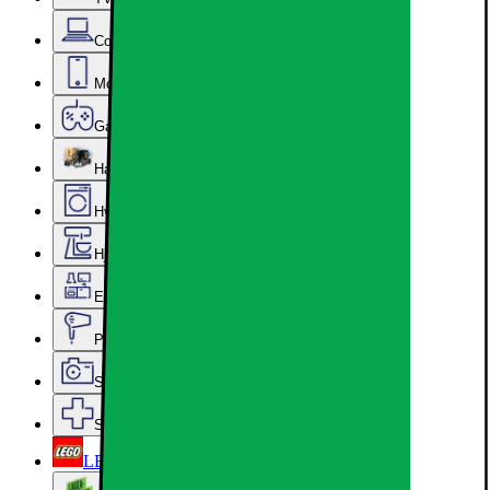
Computer & Kontor
Mobil, Tablet & Smartwatch
Gaming
Hardware
Hvidevarer
Hjem, Rengøring & Køkkenudstyr
Epoq køkken & bryggers
Personlig pleje, Skønhed & Velvære
Sport, Fritid & Hobby
Services & tilbehør
LEGO