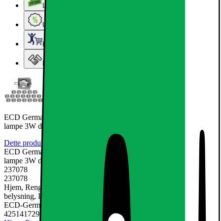
Lageroprydning
Ugens tilbud - og andre gode priser
Elgigantens Kundeklub
Elgiganten Erhverv
ECD Germany LED forsænket projektører spotlight loftslampe
lampe 3W dæmpes køle
Dette produkt er endnu ikke blevet bedømt.
0
ECD Germany LED forsænket projektører spotlight loftslampe
lampe 3W dæmpes køle
237078
237078
Hjem, Rengøring & Køkkenudstyr, El & belysning, Lamper &
belysning, Loftslamper
ECD-Germany
4251417295381