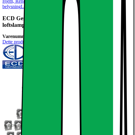
Hjem, Rengøring & Køkkenudstyr
El & belysning
Lamper &
belysning
Loftslamper
ECD Germany LED forsænket projektører spotlight
loftslampe lampe 3W dæmpes køle
Varenummer:
237078
Dette produkt er endnu ikke blevet bedømt.
0