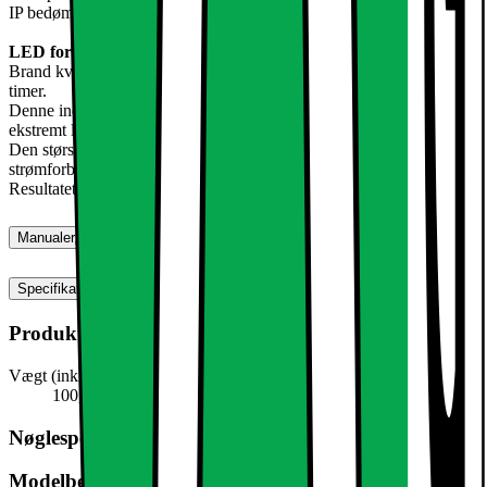
IP bedømmelse: IP44
LED forsænket lys - loft lys - lampe - justerbar - i kold hvid.
Brand kvalitet med høj effekt lysdioder til en levetid på op til 10.000
timer.
Denne indbyggede spotlights generere meget skarpt lys med et
ekstremt lavt strømforbrug.
Den største fordel af disse LED lys er designet til at reducere
strømforbruget omkostninger!
Resultatet er et overraskende stort energibesparelser på op til 90%
Manualer, downloads, garanti og support
Specifikationer
Produktmål
Vægt (inkl. emballage)
100,0 g
Nøglespecifikation
Modelbeskrivelse