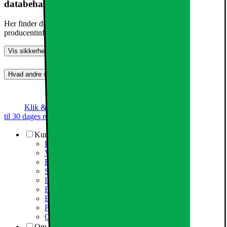
databehandling
Her finder du information om generel produktsikkerhed og
producentinformation
Vis sikkerhedsoplysninger
Hvad andre synes (0)
Dette produkt er endnu ikke blevet bedømt.
0
Klik & Hent
Annoncegaranti
Prismatch
Op
til 30 dages returret
Kundeservice
Kundeservice
Varehuse / åbningstider
Elgigantens kundefordele
Services
Information om spam/phishing-emails og SMS
Fortrydelsesret
Elgigantens privatlivspolitik
Partner
Cookiepolitik
Om Elgiganten