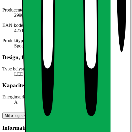
Producentens varenummer
299039231
EAN-kode
4251417295381
Produkttype
Spot light
Design, form og placering
Type belysning
LED
Kapacitet, forbrug og strøm
Energimærke
A
Miljø- og sikkerhedsoplysninger
Information om produktsikkerhed og