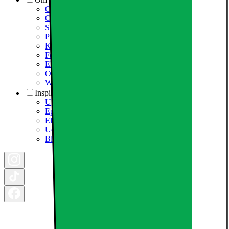
Om Elkjøp Nordic
Om Elgiganten
Samfundsansvar
Presseinformation
Karriere i Elgiganten
Fødevarestyrelsen smiley
Elgigantens Kundeklub
Om Elgiganten Erhverv
Whistleblowing i organisationen
Inspiration
Ugens tilbud - og andre gode priser
Epoq køkken & bryggers
Elgigantens Magasin
Udsalg
Black Friday 2026