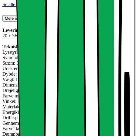
Se alle specifikationer
Mere om produktet
Leveringsomfang:
20 x 3W Kold hvid LED Forsænket Lys
Teknisk information:
Lysstyrke: 234 lumen
Svarende til Halogen: 25W
Strøm: 3W
Udskæring: 70 mm
Dybde: 40-45 mm
Vægt: 134 g
Dimensioner af lampen L x B: 95 x 95 mm
Drejeligt: ??30 °
Farve montering: Sølv
Vinkel: 120 °
Materiale: Aluminium
Energiklasse: A
Driftsspænding: 220-240 volt AC
Gennemsnitlig levetid: op til 10.000 timer
Farve: kold hvid 6000K
Dæmpbar: Ja