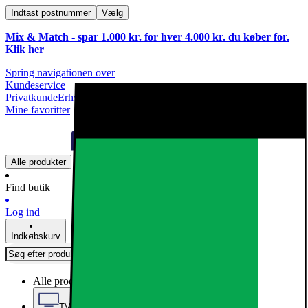
Indtast postnummer
Vælg
Mix & Match - spar 1.000 kr. for hver 4.000 kr. du køber for.
Klik
her
Spring navigationen over
Kundeservice
Privatkunde
Erhvervskunde
Mine favoritter
Alle produkter
Find butik
Log ind
Indkøbskurv
Alle produkter
TV, Lyd & Smart Home