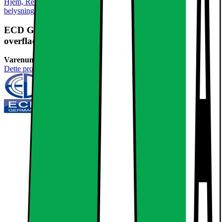
Hjem, Rengøring & Køkkenudstyr
El & belysning
Lamper &
belysning
Loftslamper
ECD Germany Sæt med 6 LED panel lampe
overflade runde loftslampe 12W neutral
Varenummer:
237654
Dette produkt er endnu ikke blevet bedømt.
0