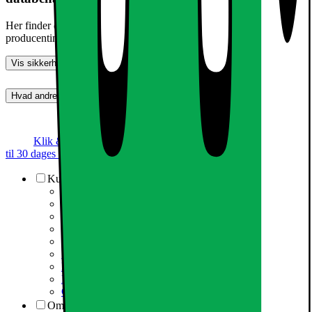
Her finder du information om generel produktsikkerhed og
producentinformation
Vis sikkerhedsoplysninger
Hvad andre synes (0)
Dette produkt er endnu ikke blevet bedømt.
0
Klik & Hent
Annoncegaranti
Prismatch
Op
til 30 dages returret
Kundeservice
Kundeservice
Varehuse / åbningstider
Elgigantens kundefordele
Services
Information om spam/phishing-emails og SMS
Fortrydelsesret
Elgigantens privatlivspolitik
Partner
Cookiepolitik
Om Elgiganten