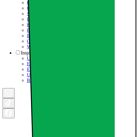
Om Elkjøp Nordic
Om Elgiganten
Samfundsansvar
Presseinformation
Karriere i Elgiganten
Fødevarestyrelsen smiley
Elgigantens Kundeklub
Om Elgiganten Erhverv
Whistleblowing i organisationen
Inspiration
Ugens tilbud - og andre gode priser
Epoq køkken & bryggers
Elgigantens Magasin
Udsalg
Black Friday 2026