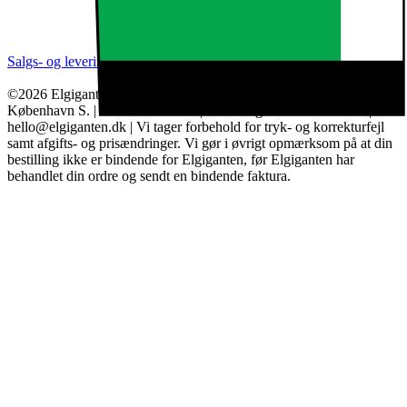
Salgs- og leveringsbetingelser
Kategorier
Brands
Cookie indstillinger
©2026 Elgiganten A/S | Arne Jacobsens Allé 16, 2. - 2300
København S. | CVR: 17237977 | Alle rettigheder forbeholdes |
hello@elgiganten.dk | Vi tager forbehold for tryk- og korrekturfejl
samt afgifts- og prisændringer. Vi gør i øvrigt opmærksom på at din
bestilling ikke er bindende for Elgiganten, før Elgiganten har
behandlet din ordre og sendt en bindende faktura.