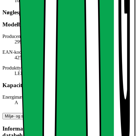
100,0 g
Nøglespecifikation
Modelbeskrivelse
Producentens varenummer
299071065
EAN-kode
4251171848038
Produkttype
LED-lys
Kapacitet, forbrug og strøm
Energimærke
A
Miljø- og sikkerhedsoplysninger
Information om produktsikkerhed og
databehandling