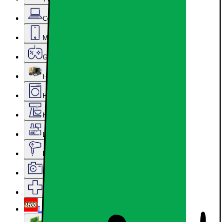
Computer & Kontor
Mobil, Tablet & Smartwatch
Gaming
Hardware
Hvidevarer
Hjem, Rengøring & Køkkenudstyr
Epoq køkken & bryggers
Personlig pleje, Skønhed & Velvære
Sport, Fritid & Hobby
Services & tilbehør
LEGO