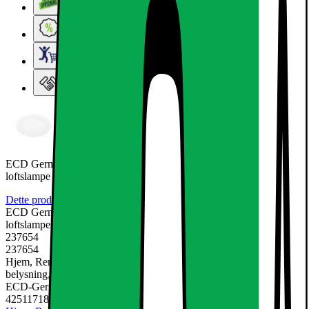
Lageroprydning
Ugens tilbud - og andre gode priser
Elgigantens Kundeklub
Elgiganten Erhverv
ECD Germany Sæt med 6 LED panel lampe overflade runde
loftslampe 12W neutral
Dette produkt er endnu ikke blevet bedømt.
0
ECD Germany Sæt med 6 LED panel lampe overflade runde
loftslampe 12W neutral
237654
237654
Hjem, Rengøring & Køkkenudstyr, El & belysning, Lamper &
belysning, Loftslamper
ECD-Germany
4251171848038