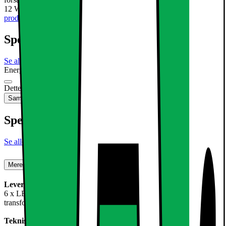
12 W Farve: neutral hvid 4000K Form: Dimensioner
Læs mere om
produktet
Specifikationer
Se alle specifikationer
Energimærkning
Produktdatablad
Dette produkt er ikke tilgængeligt
Sammenlign
Gem
Specifikationer
Se alle specifikationer
Mere om produktet
Leveringsomfang:
6 x LED panel overflademonteret lampe 12W neutral hvid +
transformer
Teknisk information :