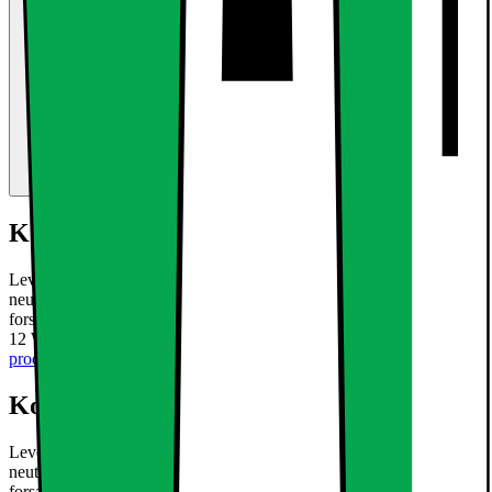
Kort om produktet
Leveringsomfang: 6 x LED panel overflademonteret lampe 12W
neutral hvid + transformer Teknisk information : LED-panel /
forsænket projektører omkring 12W: Lysoutput: 672 lumens Effekt:
12 W Farve: neutral hvid 4000K Form: Dimensioner
Læs mere om
produktet
Kort om produktet
Leveringsomfang: 6 x LED panel overflademonteret lampe 12W
neutral hvid + transformer Teknisk information : LED-panel /
forsænket projektører omkring 12W: Lysoutput: 672 lumens Effekt: