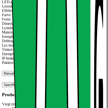
LED-panel / forsænket projektører omkring 12W:
Lysoutput: 672 lumens
Effekt: 12 W
Farve: neutral hvid 4000K
Form:
Dimensioner på lampen: Ø 170 mm
Lyskilde: SMD 2835
Materiale: Aluminium + akryl
Energiklasse: A
Driftsspænding: AC 220-240 Volt
Lys nummer: 60 x SMD2835
Vinkel: 160 °
Dæmpning: ikke dæmpes
IP bedømmelse: IP53
Pakken inkluderer: Panel + transformer
Manualer, downloads, garanti og support
Specifikationer
Produktmål
Vægt (inkl. emballage)