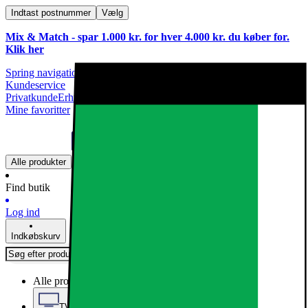
Indtast postnummer
Vælg
Mix & Match - spar 1.000 kr. for hver 4.000 kr. du køber for.
Klik
her
Spring navigationen over
Kundeservice
Privatkunde
Erhvervskunde
Mine favoritter
Alle produkter
Find butik
Log ind
Indkøbskurv
Alle produkter
TV, Lyd & Smart Home