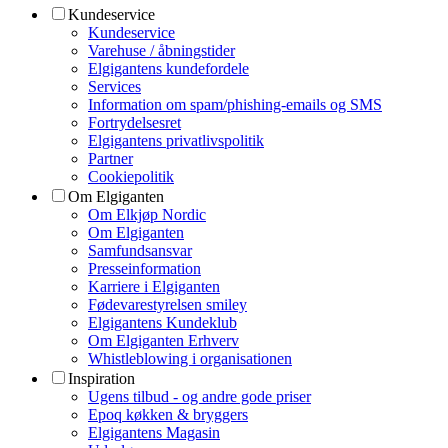
Kundeservice
Kundeservice
Varehuse / åbningstider
Elgigantens kundefordele
Services
Information om spam/phishing-emails og SMS
Fortrydelsesret
Elgigantens privatlivspolitik
Partner
Cookiepolitik
Om Elgiganten
Om Elkjøp Nordic
Om Elgiganten
Samfundsansvar
Presseinformation
Karriere i Elgiganten
Fødevarestyrelsen smiley
Elgigantens Kundeklub
Om Elgiganten Erhverv
Whistleblowing i organisationen
Inspiration
Ugens tilbud - og andre gode priser
Epoq køkken & bryggers
Elgigantens Magasin