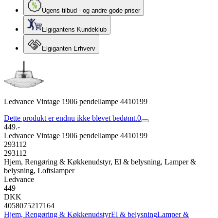
Ugens tilbud - og andre gode priser
Elgigantens Kundeklub
Elgiganten Erhverv
Ledvance Vintage 1906 pendellampe 4410199
Dette produkt er endnu ikke blevet bedømt.
0
449.-
Ledvance Vintage 1906 pendellampe 4410199
293112
293112
Hjem, Rengøring & Køkkenudstyr, El & belysning, Lamper &
belysning, Loftslamper
Ledvance
449
DKK
4058075217164
Hjem, Rengøring & Køkkenudstyr
El & belysning
Lamper &