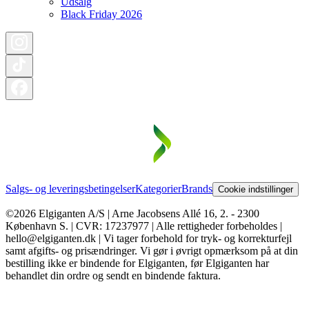
Udsalg
Black Friday 2026
Salgs- og leveringsbetingelser
Kategorier
Brands
Cookie indstillinger
©2026 Elgiganten A/S | Arne Jacobsens Allé 16, 2. - 2300
København S. | CVR: 17237977 | Alle rettigheder forbeholdes |
hello@elgiganten.dk | Vi tager forbehold for tryk- og korrekturfejl
samt afgifts- og prisændringer. Vi gør i øvrigt opmærksom på at din
bestilling ikke er bindende for Elgiganten, før Elgiganten har
behandlet din ordre og sendt en bindende faktura.