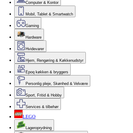
Computer & Kontor
Mobil, Tablet & Smartwatch
Gaming
Hardware
Hvidevarer
Hjem, Rengøring & Køkkenudstyr
Epoq køkken & bryggers
Personlig pleje, Skønhed & Velvære
Sport, Fritid & Hobby
Services & tilbehør
LEGO
Lageroprydning