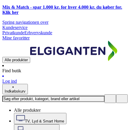
Mix & Match - spar 1.000 kr. for hver 4.000 kr. du køber for.
Klik
her
Spring navigationen over
Kundeservice
Privatkunde
Erhvervskunde
Mine favoritter
Alle produkter
Find butik
Log ind
Indkøbskurv
Alle produkter
TV, Lyd & Smart Home