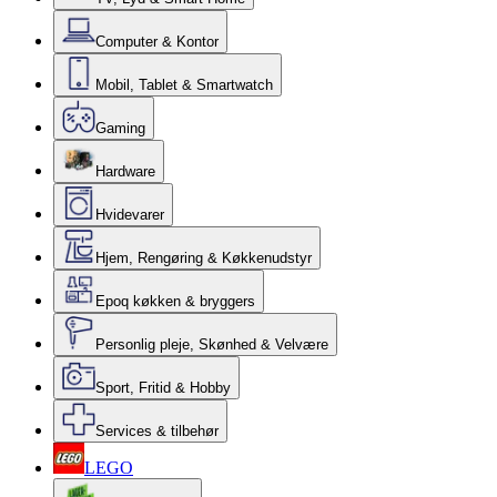
Computer & Kontor
Mobil, Tablet & Smartwatch
Gaming
Hardware
Hvidevarer
Hjem, Rengøring & Køkkenudstyr
Epoq køkken & bryggers
Personlig pleje, Skønhed & Velvære
Sport, Fritid & Hobby
Services & tilbehør
LEGO