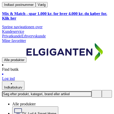
Indtast postnummer
Vælg
Mix & Match - spar 1.000 kr. for hver 4.000 kr. du køber for.
Klik
her
Spring navigationen over
Kundeservice
Privatkunde
Erhvervskunde
Mine favoritter
Alle produkter
Find butik
Log ind
Indkøbskurv
Alle produkter
TV, Lyd & Smart Home