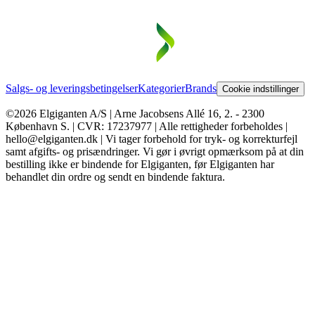
Salgs- og leveringsbetingelser
Kategorier
Brands
Cookie indstillinger
©2026 Elgiganten A/S | Arne Jacobsens Allé 16, 2. - 2300
København S. | CVR: 17237977 | Alle rettigheder forbeholdes |
hello@elgiganten.dk | Vi tager forbehold for tryk- og korrekturfejl
samt afgifts- og prisændringer. Vi gør i øvrigt opmærksom på at din
bestilling ikke er bindende for Elgiganten, før Elgiganten har
behandlet din ordre og sendt en bindende faktura.