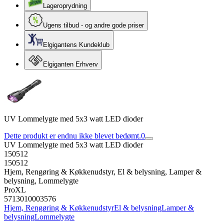
Lageroprydning
Ugens tilbud - og andre gode priser
Elgigantens Kundeklub
Elgiganten Erhverv
UV Lommelygte med 5x3 watt LED dioder
Dette produkt er endnu ikke blevet bedømt.
0
UV Lommelygte med 5x3 watt LED dioder
150512
150512
Hjem, Rengøring & Køkkenudstyr, El & belysning, Lamper &
belysning, Lommelygte
ProXL
5713010003576
Hjem, Rengøring & Køkkenudstyr
El & belysning
Lamper &
belysning
Lommelygte