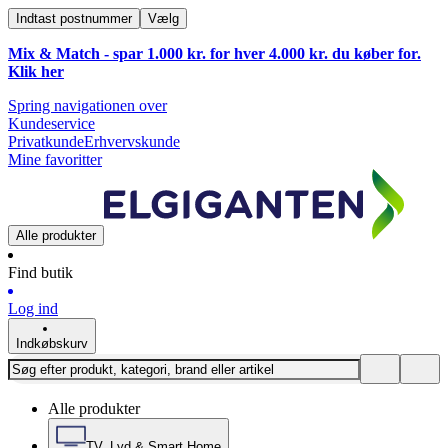
Indtast postnummer
Vælg
Mix & Match - spar 1.000 kr. for hver 4.000 kr. du køber for.
Klik
her
Spring navigationen over
Kundeservice
Privatkunde
Erhvervskunde
Mine favoritter
Alle produkter
Find butik
Log ind
Indkøbskurv
Alle produkter
TV, Lyd & Smart Home