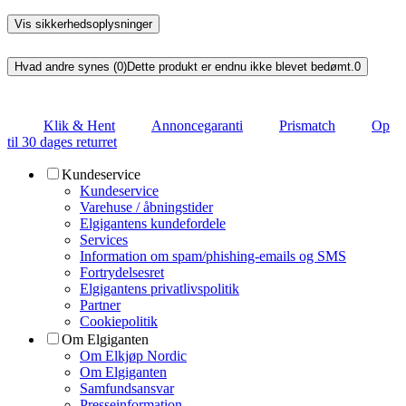
Vis sikkerhedsoplysninger
Hvad andre synes (0)
Dette produkt er endnu ikke blevet bedømt.
0
Klik & Hent
Annoncegaranti
Prismatch
Op
til 30 dages returret
Kundeservice
Kundeservice
Varehuse / åbningstider
Elgigantens kundefordele
Services
Information om spam/phishing-emails og SMS
Fortrydelsesret
Elgigantens privatlivspolitik
Partner
Cookiepolitik
Om Elgiganten
Om Elkjøp Nordic
Om Elgiganten
Samfundsansvar
Presseinformation