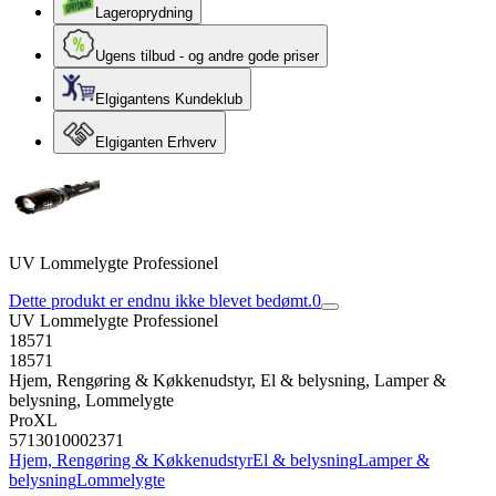
Lageroprydning
Ugens tilbud - og andre gode priser
Elgigantens Kundeklub
Elgiganten Erhverv
UV Lommelygte Professionel
Dette produkt er endnu ikke blevet bedømt.
0
UV Lommelygte Professionel
18571
18571
Hjem, Rengøring & Køkkenudstyr, El & belysning, Lamper &
belysning, Lommelygte
ProXL
5713010002371
Hjem, Rengøring & Køkkenudstyr
El & belysning
Lamper &
belysning
Lommelygte