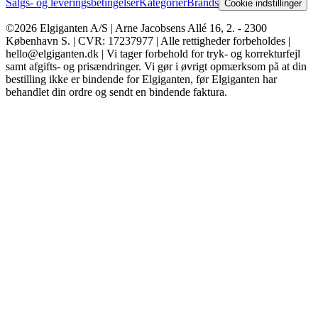
Salgs- og leveringsbetingelser
Kategorier
Brands
Cookie indstillinger
©2026 Elgiganten A/S | Arne Jacobsens Allé 16, 2. - 2300
København S. | CVR: 17237977 | Alle rettigheder forbeholdes |
hello@elgiganten.dk | Vi tager forbehold for tryk- og korrekturfejl
samt afgifts- og prisændringer. Vi gør i øvrigt opmærksom på at din
bestilling ikke er bindende for Elgiganten, før Elgiganten har
behandlet din ordre og sendt en bindende faktura.