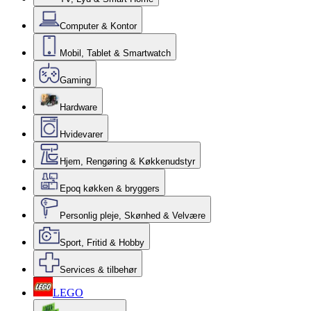
Computer & Kontor
Mobil, Tablet & Smartwatch
Gaming
Hardware
Hvidevarer
Hjem, Rengøring & Køkkenudstyr
Epoq køkken & bryggers
Personlig pleje, Skønhed & Velvære
Sport, Fritid & Hobby
Services & tilbehør
LEGO