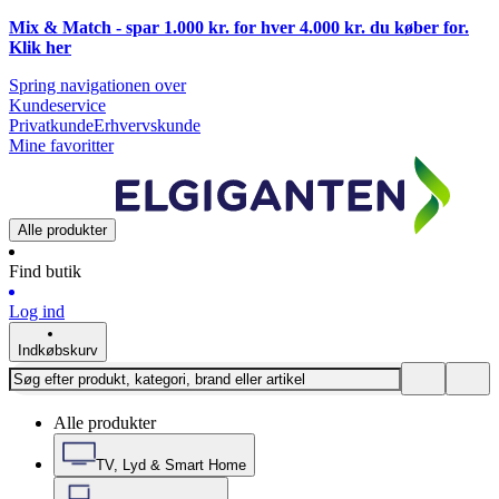
Mix & Match - spar 1.000 kr. for hver 4.000 kr. du køber for.
Klik
her
Spring navigationen over
Kundeservice
Privatkunde
Erhvervskunde
Mine favoritter
Alle produkter
Find butik
Log ind
Indkøbskurv
Alle produkter
TV, Lyd & Smart Home