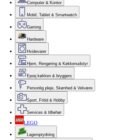
Computer & Kontor
Mobil, Tablet & Smartwatch
Gaming
Hardware
Hvidevarer
Hjem, Rengøring & Køkkenudstyr
Epoq køkken & bryggers
Personlig pleje, Skønhed & Velvære
Sport, Fritid & Hobby
Services & tilbehør
LEGO
Lageroprydning