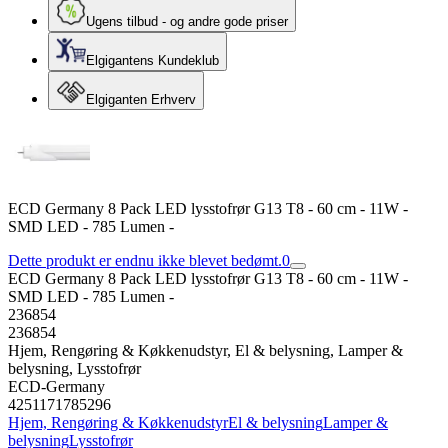
Ugens tilbud - og andre gode priser
Elgigantens Kundeklub
Elgiganten Erhverv
ECD Germany 8 Pack LED lysstofrør G13 T8 - 60 cm - 11W -
SMD LED - 785 Lumen -
Dette produkt er endnu ikke blevet bedømt.
0
ECD Germany 8 Pack LED lysstofrør G13 T8 - 60 cm - 11W -
SMD LED - 785 Lumen -
236854
236854
Hjem, Rengøring & Køkkenudstyr, El & belysning, Lamper &
belysning, Lysstofrør
ECD-Germany
4251171785296
Hjem, Rengøring & Køkkenudstyr
El & belysning
Lamper &
belysning
Lysstofrør