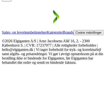
Salgs- og leveringsbetingelser
Kategorier
Brands
Cookie indstillinger
©2026 Elgiganten A/S | Arne Jacobsens Allé 16, 2. - 2300
København S. | CVR: 17237977 | Alle rettigheder forbeholdes |
hello@elgiganten.dk | Vi tager forbehold for tryk- og korrekturfejl
samt afgifts- og prisændringer. Vi gør i øvrigt opmærksom på at din
bestilling ikke er bindende for Elgiganten, før Elgiganten har
behandlet din ordre og sendt en bindende faktura.