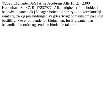
©2026 Elgiganten A/S | Arne Jacobsens Allé 16, 2. - 2300
København S. | CVR: 17237977 | Alle rettigheder forbeholdes |
hello@elgiganten.dk | Vi tager forbehold for tryk- og korrekturfejl
samt afgifts- og prisændringer. Vi gør i øvrigt opmærksom på at din
bestilling ikke er bindende for Elgiganten, før Elgiganten har
behandlet din ordre og sendt en bindende faktura.