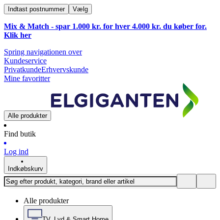
Indtast postnummer
Vælg
Mix & Match - spar 1.000 kr. for hver 4.000 kr. du køber for.
Klik
her
Spring navigationen over
Kundeservice
Privatkunde
Erhvervskunde
Mine favoritter
Alle produkter
Find butik
Log ind
Indkøbskurv
Alle produkter
TV, Lyd & Smart Home