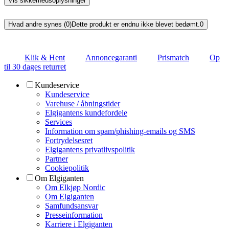
Vis sikkerhedsoplysninger
Hvad andre synes (0)
Dette produkt er endnu ikke blevet bedømt.
0
Klik & Hent
Annoncegaranti
Prismatch
Op
til 30 dages returret
Kundeservice
Kundeservice
Varehuse / åbningstider
Elgigantens kundefordele
Services
Information om spam/phishing-emails og SMS
Fortrydelsesret
Elgigantens privatlivspolitik
Partner
Cookiepolitik
Om Elgiganten
Om Elkjøp Nordic
Om Elgiganten
Samfundsansvar
Presseinformation
Karriere i Elgiganten