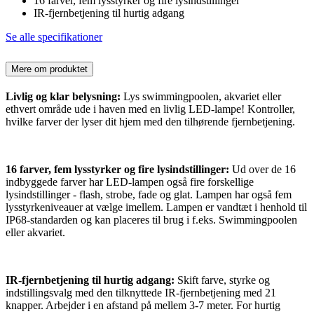
16 farver, fem lysstyrker og fire lysindstillinger
IR-fjernbetjening til hurtig adgang
Se alle specifikationer
Mere om produktet
Livlig og klar belysning:
Lys swimmingpoolen, akvariet eller
ethvert område ude i haven med en livlig LED-lampe! Kontroller,
hvilke farver der lyser dit hjem med den tilhørende fjernbetjening.
16 farver, fem lysstyrker og fire lysindstillinger:
Ud over de 16
indbyggede farver har LED-lampen også fire forskellige
lysindstillinger - flash, strobe, fade og glat. Lampen har også fem
lysstyrkeniveauer at vælge imellem. Lampen er vandtæt i henhold til
IP68-standarden og kan placeres til brug i f.eks. Swimmingpoolen
eller akvariet.
IR-fjernbetjening til hurtig adgang:
Skift farve, styrke og
indstillingsvalg med den tilknyttede IR-fjernbetjening med 21
knapper. Arbejder i en afstand på mellem 3-7 meter. For hurtig