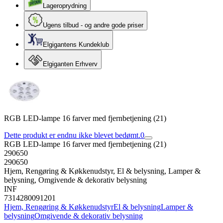
Lageroprydning
Ugens tilbud - og andre gode priser
Elgigantens Kundeklub
Elgiganten Erhverv
RGB LED-lampe 16 farver med fjernbetjening (21)
Dette produkt er endnu ikke blevet bedømt.
0
RGB LED-lampe 16 farver med fjernbetjening (21)
290650
290650
Hjem, Rengøring & Køkkenudstyr, El & belysning, Lamper &
belysning, Omgivende & dekorativ belysning
INF
7314280091201
Hjem, Rengøring & Køkkenudstyr
El & belysning
Lamper &
belysning
Omgivende & dekorativ belysning