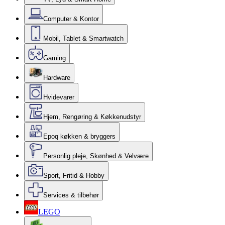
Computer & Kontor
Mobil, Tablet & Smartwatch
Gaming
Hardware
Hvidevarer
Hjem, Rengøring & Køkkenudstyr
Epoq køkken & bryggers
Personlig pleje, Skønhed & Velvære
Sport, Fritid & Hobby
Services & tilbehør
LEGO