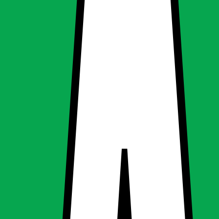
ogen - flad
ogen - flad
ng, Spotlights & downlight
g
Spotlights & downlight
tatter 90W halogen - flad