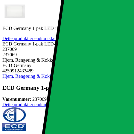
ECD Germany 1-pak LED-indbygget spotlight 18W erstatter 90W hal
Dette produkt er endnu ikke blevet bedømt.
0
ECD Germany 1-pak LED-indbygget spotlight 18W erstatter 90W hal
237069
237069
Hjem, Rengøring & Køkkenudstyr, El & belysning, Lamper & belysni
ECD-Germany
4250912433489
Hjem, Rengøring & Køkkenudstyr
El & belysning
Lamper & belysnin
ECD Germany 1-pak LED-indbygget spotlight 18W ers
Varenummer:
237069
Dette produkt er endnu ikke blevet bedømt.
0