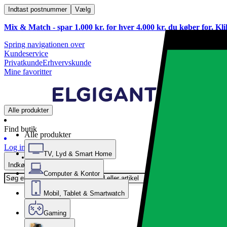
Indtast postnummer
Vælg
Mix & Match - spar 1.000 kr. for hver 4.000 kr. du køber for. Kl
Spring navigationen over
Kundeservice
Privatkunde
Erhvervskunde
Mine favoritter
Alle produkter
Find butik
Alle produkter
Log ind
TV, Lyd & Smart Home
Indkøbskurv
Computer & Kontor
Mobil, Tablet & Smartwatch
Gaming