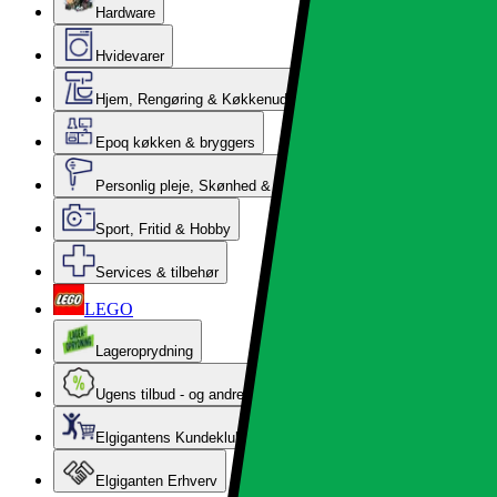
Hardware
Hvidevarer
Hjem, Rengøring & Køkkenudstyr
Epoq køkken & bryggers
Personlig pleje, Skønhed & Velvære
Sport, Fritid & Hobby
Services & tilbehør
LEGO
Lageroprydning
Ugens tilbud - og andre gode priser
Elgigantens Kundeklub
Elgiganten Erhverv