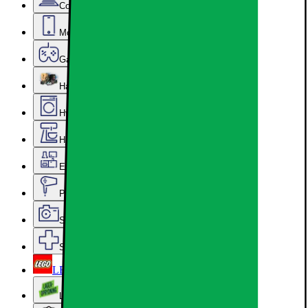
Computer & Kontor
Mobil, Tablet & Smartwatch
Gaming
Hardware
Hvidevarer
Hjem, Rengøring & Køkkenudstyr
Epoq køkken & bryggers
Personlig pleje, Skønhed & Velvære
Sport, Fritid & Hobby
Services & tilbehør
LEGO
Lageroprydning