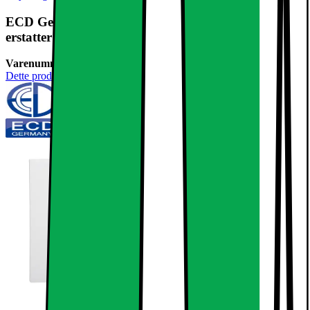
ECD Germany 10-pak LED-indbygget spotlight 6W
erstatter 35W halogen - flad
Varenummer:
237970
Dette produkt er endnu ikke blevet bedømt.
0