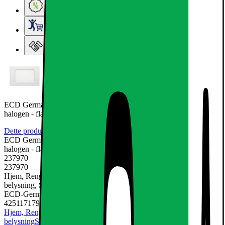
Ugens tilbud - og andre gode priser
Elgigantens Kundeklub
Elgiganten Erhverv
ECD Germany 10-pak LED-indbygget spotlight 6W erstatter 35W
halogen - flad
Dette produkt er endnu ikke blevet bedømt.
0
ECD Germany 10-pak LED-indbygget spotlight 6W erstatter 35W
halogen - flad
237970
237970
Hjem, Rengøring & Køkkenudstyr, El & belysning, Lamper &
belysning, Spotlights & downlight
ECD-Germany
4251171790795
Hjem, Rengøring & Køkkenudstyr
El & belysning
Lamper &
belysning
Spotlights & downlight