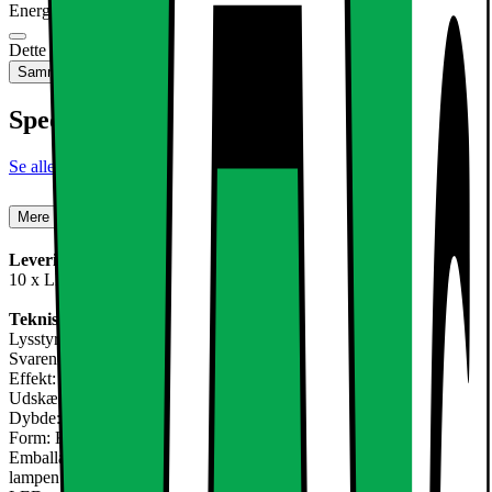
Energimærkning
Produktdatablad
Dette produkt er ikke tilgængeligt
Sammenlign
Gem
Specifikationer
Se alle specifikationer
Mere om produktet
Leveringsomfang:
10 x LED panel 6W + transformer
Teknisk information:
Lysstyrke: 324 lumens neutral hvid
Svarende til Halogen: 35W ca.
Effekt: 6W
Udskæring: ca 105 x 105 mm
Dybde: 20 mm
Form: Kantet
Emballage enhed (BxHxL): 19 x 3 x 16,5 cm
lampen (LxBxH) ca dimensioner: 120 x 120 x 20 mm