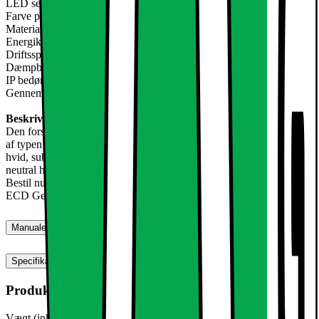
LED seværdighed: SMD 2835
Farve på montering: hvid
Materiale: Aluminium
Energiklasse: A
Driftsspænding: 220-240 volt AC
Dæmpbar: nej
IP bedømmelse: IP44
Gennemsnitlig levetid: op til 10.000 timer
Beskrivelse:
Den forsænkede lys LED med 6W er en ultra-tynd loftsplade lamper
af typen SMD 2835. Den eksisterende aluminium Armaturet har en
hvid, subtil montering. Perfekt til en stilfuld accent dit hjem ved
neutral hvid glødende lyse pletter.
Bestil nu det hotteste form for loft belysning: LED forsænket lys
ECD Germany!
Manualer, downloads, garanti og support
Specifikationer
Produktmål
Vægt (inkl. emballage)