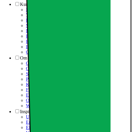
Kundeservice
Kundeservice
Varehuse / åbningstider
Elgigantens kundefordele
Services
Information om spam/phishing-emails og SMS
Fortrydelsesret
Elgigantens privatlivspolitik
Partner
Cookiepolitik
Om Elgiganten
Om Elkjøp Nordic
Om Elgiganten
Samfundsansvar
Presseinformation
Karriere i Elgiganten
Fødevarestyrelsen smiley
Elgigantens Kundeklub
Om Elgiganten Erhverv
Whistleblowing i organisationen
Inspiration
Ugens tilbud - og andre gode priser
Epoq køkken & bryggers
Elgigantens Magasin