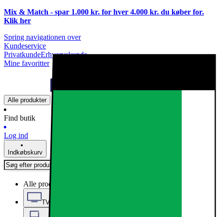
Mix & Match - spar 1.000 kr. for hver 4.000 kr. du køber for.
Klik
her
Spring navigationen over
Kundeservice
Privatkunde
Erhvervskunde
Mine favoritter
Alle produkter
Find butik
Log ind
Indkøbskurv
Alle produkter
TV, Lyd & Smart Home