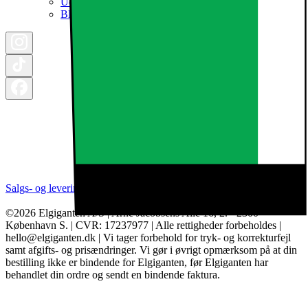
Udsalg
Black Friday 2026
Salgs- og leveringsbetingelser
Kategorier
Brands
Cookie indstillinger
©2026 Elgiganten A/S | Arne Jacobsens Allé 16, 2. - 2300
København S. | CVR: 17237977 | Alle rettigheder forbeholdes |
hello@elgiganten.dk | Vi tager forbehold for tryk- og korrekturfejl
samt afgifts- og prisændringer. Vi gør i øvrigt opmærksom på at din
bestilling ikke er bindende for Elgiganten, før Elgiganten har
behandlet din ordre og sendt en bindende faktura.