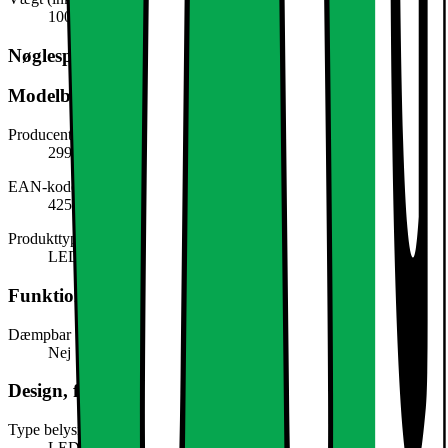
100,0 g
Nøglespecifikation
Modelbeskrivelse
Producentens varenummer
299018036
EAN-kode
4251171790795
Produkttype
LED light
Funktioner
Dæmpbar
Nej
Design, form og placering
Type belysning
LED