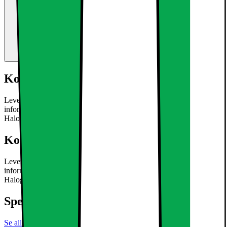
Kort om produktet
Leveringsomfang: 10 x LED panel 6W + transformer Teknisk
information: Lysstyrke: 324 lumens neutral hvid Svarende til
Halogen: 35W ca.
Læs mere om produktet
Kort om produktet
Leveringsomfang: 10 x LED panel 6W + transformer Teknisk
information: Lysstyrke: 324 lumens neutral hvid Svarende til
Halogen: 35W ca.
Læs mere om produktet
Specifikationer
Se alle specifikationer