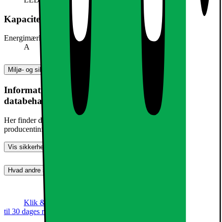
Kapacitet, forbrug og strøm
Energimærke
A
Miljø- og sikkerhedsoplysninger
Information om produktsikkerhed og
databehandling
Her finder du information om generel produktsikkerhed og
producentinformation
Vis sikkerhedsoplysninger
Hvad andre synes (0)
Dette produkt er endnu ikke blevet bedømt.
0
Klik & Hent
Annoncegaranti
Prismatch
Op
til 30 dages returret