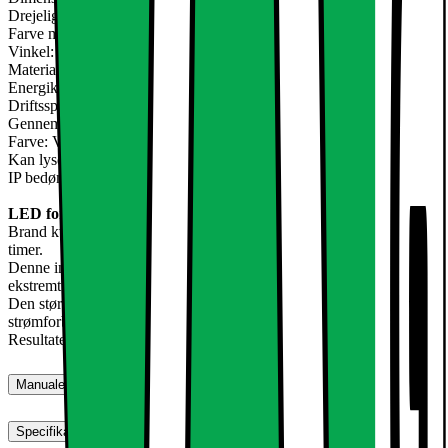
Drejeligt: ??30 °
Farve montering: Sølv
Vinkel: 120 °
Materiale: Aluminium
Energiklasse: A
Driftsspænding: 220-240 volt AC
Gennemsnitlig levetid: op til 10.000 timer
Farve: Varm hvid 3000K
Kan lysdæmpes: Nej
IP bedømmelse: IP44
LED forsænket lys - Loftslampe - lampe - justerbar - varm hvid
Brand kvalitet med høj effekt lysdioder til en levetid på op til 10.000
timer.
Denne indbyggede spotlights generere meget skarpt lys med et
ekstremt lavt strømforbrug.
Den største fordel af disse LED lys er designet til at reducere
strømforbruget omkostninger!
Resultatet er et overraskende stort energibesparelser på op til 90%
Manualer, downloads, garanti og support
Specifikationer