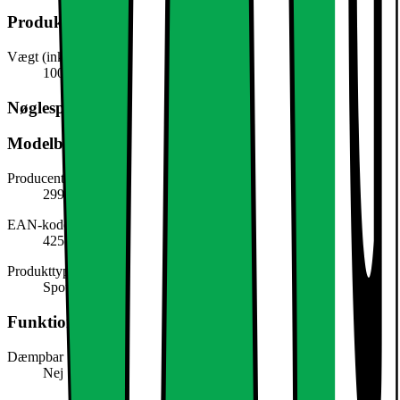
Produktmål
Vægt (inkl. emballage)
100,0 g
Nøglespecifikation
Modelbeskrivelse
Producentens varenummer
299017739
EAN-kode
4251171788747
Produkttype
Spotlys
Funktioner
Dæmpbar
Nej