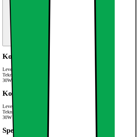
Kort om produktet
Leveringsomfang: 12 x 5W Warm White LED Forsænket Lys
Teknisk information: Lysstyrke: 334 lumen Svarende til Halogen:
30W ca.
Læs mere om produktet
Kort om produktet
Leveringsomfang: 12 x 5W Warm White LED Forsænket Lys
Teknisk information: Lysstyrke: 334 lumen Svarende til Halogen:
30W ca.
Læs mere om produktet
Specifikationer