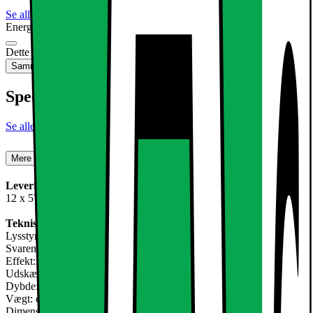
Se alle specifikationer
Energimærkning
Produktdatablad
Dette produkt er ikke tilgængeligt
Sammenlign
Gem
Specifikationer
Se alle specifikationer
Mere om produktet
Leveringsomfang:
12 x 5W Warm White LED Forsænket Lys
Teknisk information:
Lysstyrke: 334 lumen
Svarende til Halogen: 30W ca.
Effekt: 5W
Udskæring: mm 95
Dybde: 63 mm
Vægt: ca.280 g
Dimensioner af lampen L x B: 120 x 120 mm