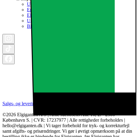
Ugens tilbud - og andre gode priser
Epoq køkken & bryggers
Elgigantens Magasin
Udsalg
Black Friday 2026
Salgs- og leveringsbetingelser
Kategorier
Brands
Cookie indstillinger
©2026 Elgiganten A/S | Arne Jacobsens Allé 16, 2. - 2300
København S. | CVR: 17237977 | Alle rettigheder forbeholdes |
hello@elgiganten.dk | Vi tager forbehold for tryk- og korrekturfejl
samt afgifts- og prisændringer. Vi gør i øvrigt opmærksom på at din
bestilling ikke er bindende for Elgiganten, før Elgiganten har