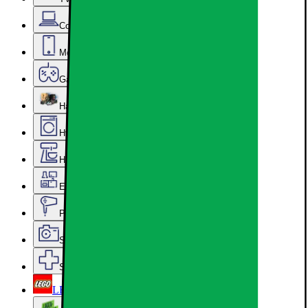
Computer & Kontor
Mobil, Tablet & Smartwatch
Gaming
Hardware
Hvidevarer
Hjem, Rengøring & Køkkenudstyr
Epoq køkken & bryggers
Personlig pleje, Skønhed & Velvære
Sport, Fritid & Hobby
Services & tilbehør
LEGO