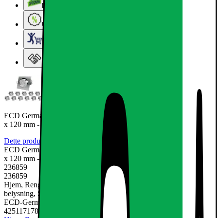
Lageroprydning
Ugens tilbud - og andre gode priser
Elgigantens Kundeklub
Elgiganten Erhverv
ECD Germany 12-pak LED forsænket lys 5W 230V - Angular 120
x 120 mm - 334 Lumen
Dette produkt er endnu ikke blevet bedømt.
0
ECD Germany 12-pak LED forsænket lys 5W 230V - Angular 120
x 120 mm - 334 Lumen
236859
236859
Hjem, Rengøring & Køkkenudstyr, El & belysning, Lamper &
belysning, Spotlights & downlight
ECD-Germany
4251171788747