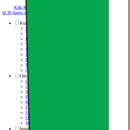
Klik & Hent
Annoncegaranti
Prismatch
Op
til 30 dages returret
Kundeservice
Kundeservice
Varehuse / åbningstider
Elgigantens kundefordele
Services
Information om spam/phishing-emails og SMS
Fortrydelsesret
Elgigantens privatlivspolitik
Partner
Cookiepolitik
Om Elgiganten
Om Elkjøp Nordic
Om Elgiganten
Samfundsansvar
Presseinformation
Karriere i Elgiganten
Fødevarestyrelsen smiley
Elgigantens Kundeklub
Om Elgiganten Erhverv
Whistleblowing i organisationen
Inspiration