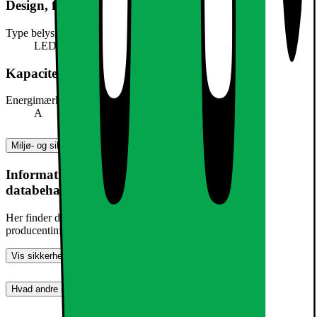
Design, form og placering
Type belysning
LED
Kapacitet, forbrug og strøm
Energimærke
A
Miljø- og sikkerhedsoplysninger
Information om produktsikkerhed og
databehandling
Her finder du information om generel produktsikkerhed og
producentinformation
Vis sikkerhedsoplysninger
Hvad andre synes (0)
Dette produkt er endnu ikke blevet bedømt.
0