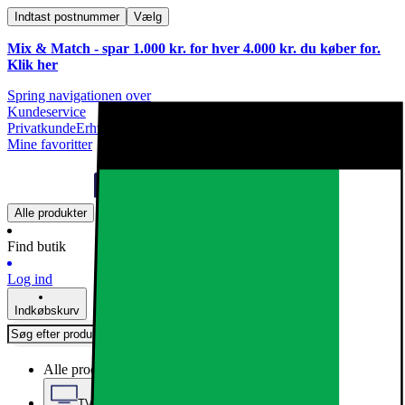
Indtast postnummer
Vælg
Mix & Match - spar 1.000 kr. for hver 4.000 kr. du køber for.
Klik
her
Spring navigationen over
Kundeservice
Privatkunde
Erhvervskunde
Mine favoritter
Alle produkter
Find butik
Log ind
Indkøbskurv
Alle produkter
TV, Lyd & Smart Home