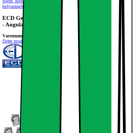
Hjem, Rengøring & Køkkenudstyr
El & belysning
Lamper &
belysning
Spotlights & downlight
ECD Germany 12-pak LED forsænket lys 5W 230V
- Angular 120 x 120 mm - 334 Lumen
Varenummer:
236859
Dette produkt er endnu ikke blevet bedømt.
0