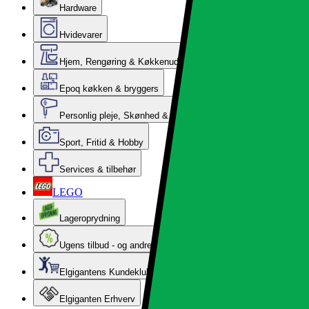
Hardware
Hvidevarer
Hjem, Rengøring & Køkkenudstyr
Epoq køkken & bryggers
Personlig pleje, Skønhed & Velvære
Sport, Fritid & Hobby
Services & tilbehør
LEGO
Lageroprydning
Ugens tilbud - og andre gode priser
Elgigantens Kundeklub
Elgiganten Erhverv