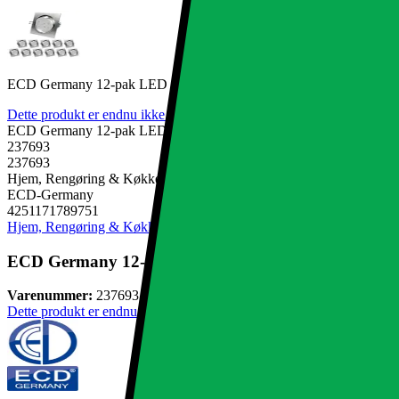
ECD Germany 12-pak LED forsænket lys 9W 230V - Angular 140 
Dette produkt er endnu ikke blevet bedømt.
0
ECD Germany 12-pak LED forsænket lys 9W 230V - Angular 140 
237693
237693
Hjem, Rengøring & Køkkenudstyr, El & belysning, Lamper & belysni
ECD-Germany
4251171789751
Hjem, Rengøring & Køkkenudstyr
El & belysning
Lamper & belysnin
ECD Germany 12-pak LED forsænket lys 9W 230V -
Varenummer:
237693
Dette produkt er endnu ikke blevet bedømt.
0