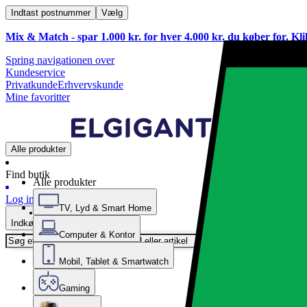
Indtast postnummer
Vælg
Mix & Match - spar 1.000 kr. for hver 4.000 kr. du køber for. Kl
Spring navigationen over
Kundeservice
Privatkunde
Erhvervskunde
Mine favoritter
Alle produkter
Find butik
Alle produkter
Log ind
TV, Lyd & Smart Home
Indkøbskurv
Computer & Kontor
Mobil, Tablet & Smartwatch
Gaming