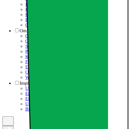
Information om spam/phishing-emails og SMS
Fortrydelsesret
Elgigantens privatlivspolitik
Partner
Cookiepolitik
Om Elgiganten
Om Elkjøp Nordic
Om Elgiganten
Samfundsansvar
Presseinformation
Karriere i Elgiganten
Fødevarestyrelsen smiley
Elgigantens Kundeklub
Om Elgiganten Erhverv
Whistleblowing i organisationen
Inspiration
Ugens tilbud - og andre gode priser
Epoq køkken & bryggers
Elgigantens Magasin
Udsalg
Black Friday 2026