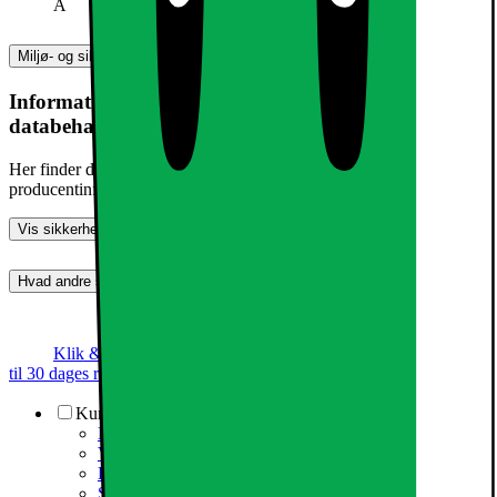
A
Miljø- og sikkerhedsoplysninger
Information om produktsikkerhed og
databehandling
Her finder du information om generel produktsikkerhed og
producentinformation
Vis sikkerhedsoplysninger
Hvad andre synes (0)
Dette produkt er endnu ikke blevet bedømt.
0
Klik & Hent
Annoncegaranti
Prismatch
Op
til 30 dages returret
Kundeservice
Kundeservice
Varehuse / åbningstider
Elgigantens kundefordele
Services