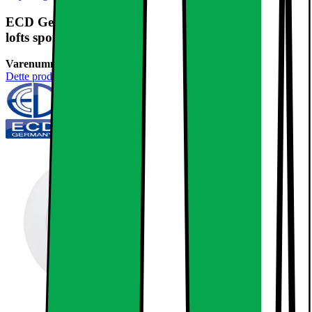
ECD Germany 2-pak LED-indbygget spotlight 6W -
lofts spotlight til ultralyd -
Varenummer:
238285
Dette produkt er endnu ikke blevet bedømt.
0