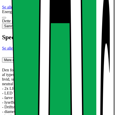
Se alle specifikationer
Energimærkning
Produktdatablad
Dette produkt er ikke tilgængeligt
Sammenlign
Gem
Specifikationer
Se alle specifikationer
Mere om produktet
Den forsænkede lys LED med 6W er en ultra-tynd loftsplade lamper
af typen SMD 2835. Den eksisterende aluminium Armaturet har en
hvid, subtil montering. Perfekt til en stilfuld accent dit hjem ved
neutral hvid glødende lyse pletter.
- 2x LED panel omkring 6W
- LED Type: SMD 2835
- farve: køle hvid 4000K
- lyseffekt: omkring 312 lumen og 35W halogen
- Driftsspænding: 220 - 240 volt AC
- diameter af lampen 120 mm