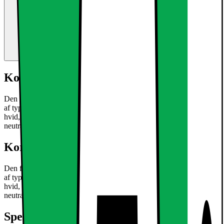
Kort om produktet
Den forsænkede lys LED med 6W er en ultra-tynd loftsplade lamper
af typen SMD 2835. Den eksisterende aluminium Armaturet har en
hvid, subtil montering. Perfekt til en stilfuld accent dit hjem ved
neutral hvid glødende lyse pletter.
Læs mere om produktet
Kort om produktet
Den forsænkede lys LED med 6W er en ultra-tynd loftsplade lamper
af typen SMD 2835. Den eksisterende aluminium Armaturet har en
hvid, subtil montering. Perfekt til en stilfuld accent dit hjem ved
neutral hvid glødende lyse pletter.
Læs mere om produktet
Specifikationer