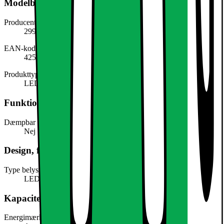
Modelbeskrivelse
Producentens varenummer
299017859
EAN-kode
4251171791525
Produkttype
LED light
Funktioner
Dæmpbar
Nej
Design, form og placering
Type belysning
LED
Kapacitet, forbrug og strøm
Energimærke