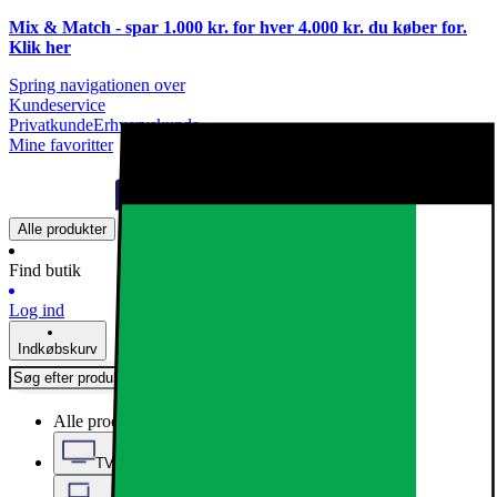
Mix & Match - spar 1.000 kr. for hver 4.000 kr. du køber for.
Klik
her
Spring navigationen over
Kundeservice
Privatkunde
Erhvervskunde
Mine favoritter
Alle produkter
Find butik
Log ind
Indkøbskurv
Alle produkter
TV, Lyd & Smart Home