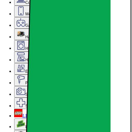
Computer & Kontor
Mobil, Tablet & Smartwatch
Gaming
Hardware
Hvidevarer
Hjem, Rengøring & Køkkenudstyr
Epoq køkken & bryggers
Personlig pleje, Skønhed & Velvære
Sport, Fritid & Hobby
Services & tilbehør
LEGO
Lageroprydning