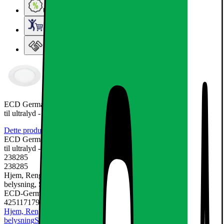
Ugens tilbud - og andre gode priser
Elgigantens Kundeklub
Elgiganten Erhverv
ECD Germany 2-pak LED-indbygget spotlight 6W - lofts spotlight
til ultralyd -
Dette produkt er endnu ikke blevet bedømt.
0
ECD Germany 2-pak LED-indbygget spotlight 6W - lofts spotlight
til ultralyd -
238285
238285
Hjem, Rengøring & Køkkenudstyr, El & belysning, Lamper &
belysning, Spotlights & downlight
ECD-Germany
4251171791525
Hjem, Rengøring & Køkkenudstyr
El & belysning
Lamper &
belysning
Spotlights & downlight