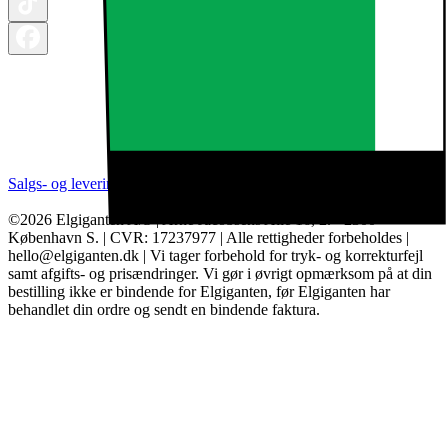
Salgs- og leveringsbetingelser
Kategorier
Brands
Cookie indstillinger
©2026 Elgiganten A/S | Arne Jacobsens Allé 16, 2. - 2300
København S. | CVR: 17237977 | Alle rettigheder forbeholdes |
hello@elgiganten.dk | Vi tager forbehold for tryk- og korrekturfejl
samt afgifts- og prisændringer. Vi gør i øvrigt opmærksom på at din
bestilling ikke er bindende for Elgiganten, før Elgiganten har
behandlet din ordre og sendt en bindende faktura.