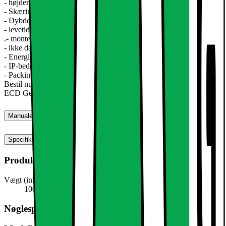
- højden af ??lampen: ca 20mm
- Skæring: mm ca. 105
- Dybde: 20 mm
- levetid: op til 10.000 h
.- montering: Aluminium hvid
- ikke dæmpbar
- Energieffektivitet: A
- IP-bedømmelse: IP44
- Packing størrelse: B = cm 19 | H = 3 cm | L = 16,5 cm
Bestil nu det hotteste form for loft belysning: LED forsænket lys
ECD Germany !!
Manualer, downloads, garanti og support
Specifikationer
Produktmål
Vægt (inkl. emballage)
100,0 g
Nøglespecifikation