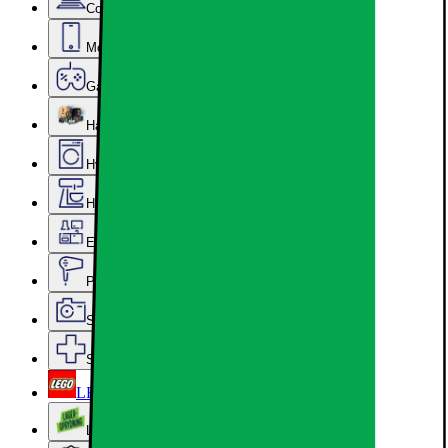
Computer & Kontor
Mobil, Tablet & Smartwatch
Gaming
Hardware
Hvidevarer
Hjem, Rengøring & Køkkenudstyr
Epoq køkken & bryggers
Personlig pleje, Skønhed & Velvære
Sport, Fritid & Hobby
Services & tilbehør
LEGO
Lageroprydning