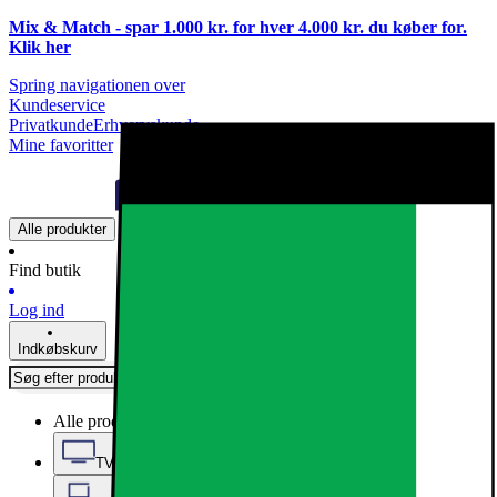
Mix & Match - spar 1.000 kr. for hver 4.000 kr. du køber for.
Klik
her
Spring navigationen over
Kundeservice
Privatkunde
Erhvervskunde
Mine favoritter
Alle produkter
Find butik
Log ind
Indkøbskurv
Alle produkter
TV, Lyd & Smart Home