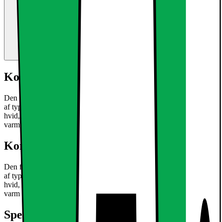
Kort om produktet
Den forsænkede lys LED med 6W er en ultra-tynd loftsplade lamper
af typen SMD 2835. Den eksisterende aluminium Armaturet har en
hvid, subtil montering. Perfekt til en stilfuld accent dit hjem ved
varm hvid glødende lyse pletter.
Læs mere om produktet
Kort om produktet
Den forsænkede lys LED med 6W er en ultra-tynd loftsplade lamper
af typen SMD 2835. Den eksisterende aluminium Armaturet har en
hvid, subtil montering. Perfekt til en stilfuld accent dit hjem ved
varm hvid glødende lyse pletter.
Læs mere om produktet
Specifikationer