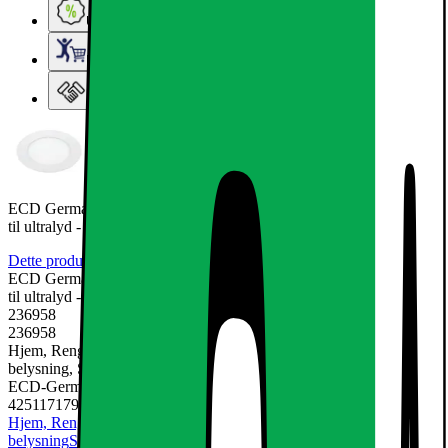
Ugens tilbud - og andre gode priser
Elgigantens Kundeklub
Elgiganten Erhverv
ECD Germany 8-pak LED-forsænket spotlight 6W - lofts spotlight
til ultralyd -
Dette produkt er endnu ikke blevet bedømt.
0
ECD Germany 8-pak LED-forsænket spotlight 6W - lofts spotlight
til ultralyd -
236958
236958
Hjem, Rengøring & Køkkenudstyr, El & belysning, Lamper &
belysning, Spotlights & downlight
ECD-Germany
4251171793994
Hjem, Rengøring & Køkkenudstyr
El & belysning
Lamper &
belysning
Spotlights & downlight