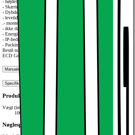
- højden af ??lampen: ca 20mm
- Skæring: mm ca. 105
- Dybde: 20 mm
- levetid: op til 10.000 h
.- montering: Aluminium hvid
- ikke dæmpbar
- Energieffektivitet: A
- IP-bedømmelse: IP44
- Packing størrelse: B = cm 19 | H = 3 cm | L = 16,5 cm
Bestil nu det hotteste form for loft belysning: LED forsænket lys
ECD Germany !!
Manualer, downloads, garanti og support
Specifikationer
Produktmål
Vægt (inkl. emballage)
100,0 g
Nøglespecifikation