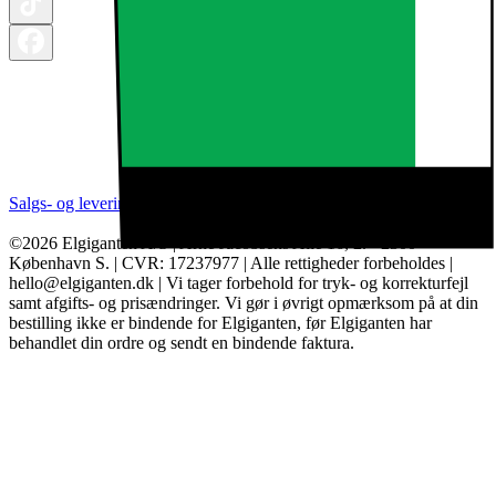
Salgs- og leveringsbetingelser
Kategorier
Brands
Cookie indstillinger
©2026 Elgiganten A/S | Arne Jacobsens Allé 16, 2. - 2300
København S. | CVR: 17237977 | Alle rettigheder forbeholdes |
hello@elgiganten.dk | Vi tager forbehold for tryk- og korrekturfejl
samt afgifts- og prisændringer. Vi gør i øvrigt opmærksom på at din
bestilling ikke er bindende for Elgiganten, før Elgiganten har
behandlet din ordre og sendt en bindende faktura.