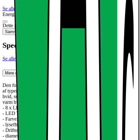
Se alle specifikationer
Energimærkning
Produktdatablad
Dette produkt er ikke tilgængeligt
Sammenlign
Gem
Specifikationer
Se alle specifikationer
Mere om produktet
Den forsænkede lys LED med 6W er en ultra-tynd loftsplade lamper
af typen SMD 2835. Den eksisterende aluminium Armaturet har en
hvid, subtil montering. Perfekt til en stilfuld accent dit hjem ved
varm hvid glødende lyse pletter.
- 8 x LED panel omkring 6W
- LED Type: SMD 2835
- Farve: varm hvid 3000K
- lyseffekt: omkring 312 lumen og 35W halogen
- Driftsspænding: 220 - 240 volt AC
- diameter af lampen 120 mm