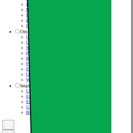
Information om spam/phishing-emails og SMS
Fortrydelsesret
Elgigantens privatlivspolitik
Partner
Cookiepolitik
Om Elgiganten
Om Elkjøp Nordic
Om Elgiganten
Samfundsansvar
Presseinformation
Karriere i Elgiganten
Fødevarestyrelsen smiley
Elgigantens Kundeklub
Om Elgiganten Erhverv
Whistleblowing i organisationen
Inspiration
Ugens tilbud - og andre gode priser
Epoq køkken & bryggers
Elgigantens Magasin
Udsalg
Black Friday 2026