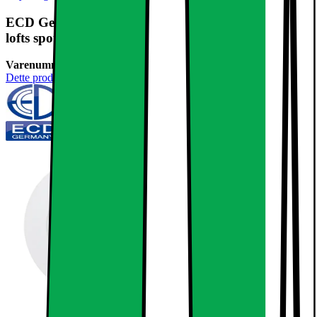
ECD Germany 8-pak LED-forsænket spotlight 6W -
lofts spotlight til ultralyd -
Varenummer:
236958
Dette produkt er endnu ikke blevet bedømt.
0