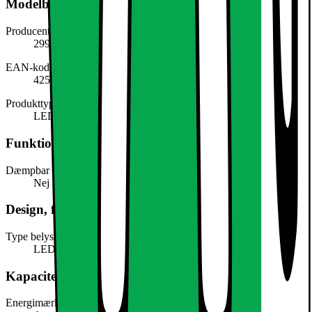
Modelbeskrivelse
Producentens varenummer
299017855
EAN-kode
4251171793994
Produkttype
LED light
Funktioner
Dæmpbar
Nej
Design, form og placering
Type belysning
LED
Kapacitet, forbrug og strøm
Energimærke