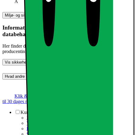
A
Miljø- og sikkerhedsoplysninger
Information om produktsikkerhed og
databehandling
Her finder du information om generel produktsikkerhed og
producentinformation
Vis sikkerhedsoplysninger
Hvad andre synes (0)
Dette produkt er endnu ikke blevet bedømt.
0
Klik & Hent
Annoncegaranti
Prismatch
Op
til 30 dages returret
Kundeservice
Kundeservice
Varehuse / åbningstider
Elgigantens kundefordele
Services