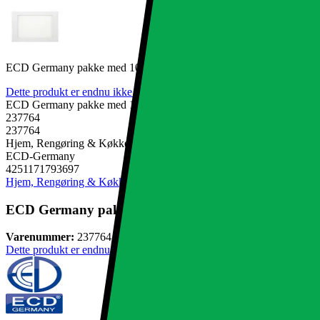
ECD Germany pakke med 10 LED-indbyggede spotlights 12W - lofts s
Dette produkt er endnu ikke blevet bedømt.
0
ECD Germany pakke med 10 LED-indbyggede spotlights 12W - lofts s
237764
237764
Hjem, Rengøring & Køkkenudstyr, El & belysning, Lamper & belysni
ECD-Germany
4251171793697
Hjem, Rengøring & Køkkenudstyr
El & belysning
Lamper & belysnin
ECD Germany pakke med 10 LED-indbyggede spotlights
Varenummer:
237764
Dette produkt er endnu ikke blevet bedømt.
0