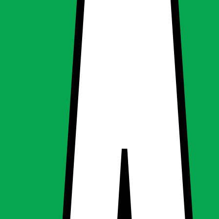
potlight til
potlight til
ng, Spotlights & downlight
g
Spotlights & downlight
 12W - lofts spotlight til