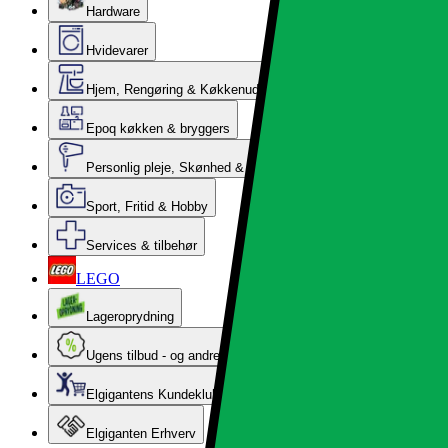
Hardware
Hvidevarer
Hjem, Rengøring & Køkkenudstyr
Epoq køkken & bryggers
Personlig pleje, Skønhed & Velvære
Sport, Fritid & Hobby
Services & tilbehør
LEGO
Lageroprydning
Ugens tilbud - og andre gode priser
Elgigantens Kundeklub
Elgiganten Erhverv