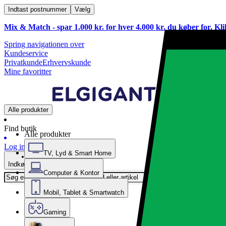
Indtast postnummer
Vælg
Mix & Match - spar 1.000 kr. for hver 4.000 kr. du køber for. Kl
Spring navigationen over
Kundeservice
Privatkunde
Erhvervskunde
Mine favoritter
Alle produkter
Find butik
Alle produkter
Log ind
TV, Lyd & Smart Home
Indkøbskurv
Computer & Kontor
Mobil, Tablet & Smartwatch
Gaming