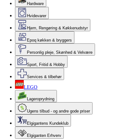
Hardware
Hvidevarer
Hjem, Rengøring & Køkkenudstyr
Epoq køkken & bryggers
Personlig pleje, Skønhed & Velvære
Sport, Fritid & Hobby
Services & tilbehør
LEGO
Lageroprydning
Ugens tilbud - og andre gode priser
Elgigantens Kundeklub
Elgiganten Erhverv