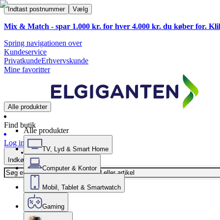
Indtast postnummer
Vælg
Mix & Match - spar 1.000 kr. for hver 4.000 kr. du køber for. Kl
Spring navigationen over
Kundeservice
Privatkunde
Erhvervskunde
Mine favoritter
Alle produkter
Find butik
Alle produkter
Log ind
TV, Lyd & Smart Home
Indkøbskurv
Computer & Kontor
Mobil, Tablet & Smartwatch
Gaming