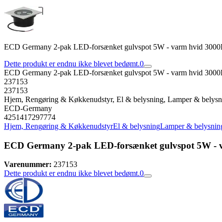
ECD Germany 2-pak LED-forsænket gulvspot 5W - varm hvid 3000K 
Dette produkt er endnu ikke blevet bedømt.
0
ECD Germany 2-pak LED-forsænket gulvspot 5W - varm hvid 3000K 
237153
237153
Hjem, Rengøring & Køkkenudstyr, El & belysning, Lamper & belysn
ECD-Germany
4251417297774
Hjem, Rengøring & Køkkenudstyr
El & belysning
Lamper & belysnin
ECD Germany 2-pak LED-forsænket gulvspot 5W - va
Varenummer:
237153
Dette produkt er endnu ikke blevet bedømt.
0