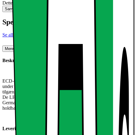
Dette produkt er ikke tilgængeligt
Sammenlign
Gem
Specifikationer
Se alle specifikationer
Mere om produktet
Beskrivelse:
ECD-Germany står for reservedele af høj kvalitet med mærkevarer
under gode forhold. Vi overbeviser med god support og er også
tilgængelige for dig efter købet.
De LED-projektører, der sælges her, er nye fra mærket ECD-
Germany og derfor af højeste kvalitet. Du får en garanti for en lang
holdbarhed.
Leveringsomfang: