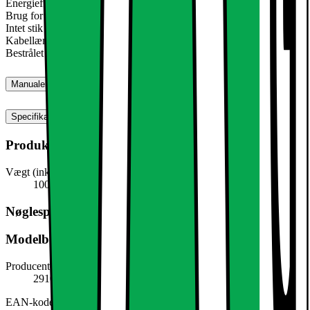
Energieffektivitetsklasse: A
Brug for vekselstrøm
Intet stik inkluderet
Kabellængde: 30 cm
Bestrålet område: 2 m²
Manualer, downloads, garanti og support
Specifikationer
Produktmål
Vægt (inkl. emballage)
100,0 g
Nøglespecifikation
Modelbeskrivelse
Producentens varenummer
291002772
EAN-kode