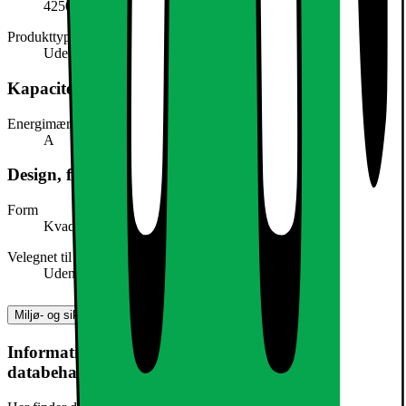
4250912448346
Produkttype
Udebelysning
Kapacitet, forbrug og strøm
Energimærke
A
Design, form og placering
Form
Kvadratisk
Velegnet til
Udendørs
Miljø- og sikkerhedsoplysninger
Information om produktsikkerhed og
databehandling