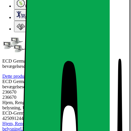
Ugens tilbud - og andre gode priser
Elgigantens Kundeklub
Elgiganten Erhverv
ECD Germany 3 stykker LED projektør udendørs 10W med
bevægelsesdetektor - 6000K
Dette produkt er endnu ikke blevet bedømt.
0
ECD Germany 3 stykker LED projektør udendørs 10W med
bevægelsesdetektor - 6000K
236670
236670
Hjem, Rengøring & Køkkenudstyr, El & belysning, Lamper &
belysning, Udendørsbelysning
ECD-Germany
4250912448346
Hjem, Rengøring & Køkkenudstyr
El & belysning
Lamper &
belysning
Udendørsbelysning