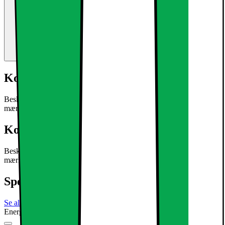
Kort om produktet
Beskrivelse:ECD-Germany står for reservedele af høj kvalitet med
mærkevarer under gode forhold.
Læs mere om produktet
Kort om produktet
Beskrivelse:ECD-Germany står for reservedele af høj kvalitet med
mærkevarer under gode forhold.
Læs mere om produktet
Specifikationer
Se alle specifikationer
Energimærkning
Produktdatablad