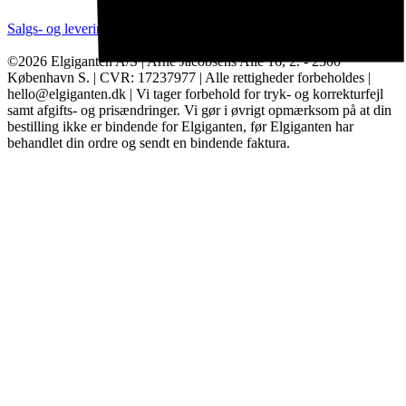
Salgs- og leveringsbetingelser
Kategorier
Brands
Cookie indstillinger
©2026 Elgiganten A/S | Arne Jacobsens Allé 16, 2. - 2300
København S. | CVR: 17237977 | Alle rettigheder forbeholdes |
hello@elgiganten.dk | Vi tager forbehold for tryk- og korrekturfejl
samt afgifts- og prisændringer. Vi gør i øvrigt opmærksom på at din
bestilling ikke er bindende for Elgiganten, før Elgiganten har
behandlet din ordre og sendt en bindende faktura.