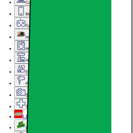
Computer & Kontor
Mobil, Tablet & Smartwatch
Gaming
Hardware
Hvidevarer
Hjem, Rengøring & Køkkenudstyr
Epoq køkken & bryggers
Personlig pleje, Skønhed & Velvære
Sport, Fritid & Hobby
Services & tilbehør
LEGO
Lageroprydning