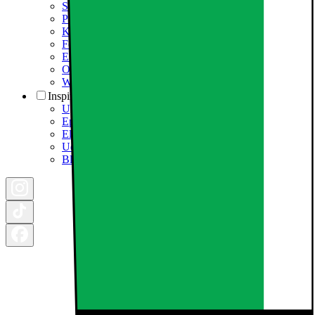
Samfundsansvar
Presseinformation
Karriere i Elgiganten
Fødevarestyrelsen smiley
Elgigantens Kundeklub
Om Elgiganten Erhverv
Whistleblowing i organisationen
Inspiration
Ugens tilbud - og andre gode priser
Epoq køkken & bryggers
Elgigantens Magasin
Udsalg
Black Friday 2026