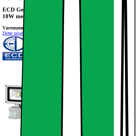
ECD Germany 3 stykker LED projektør udendørs
10W med bevægelsesdetektor - 6000K
Varenummer:
236670
Dette produkt er endnu ikke blevet bedømt.
0