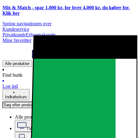
Mix & Match - spar 1.000 kr. for hver 4.000 kr. du køber for.
Klik
her
Spring navigationen over
Kundeservice
Privatkunde
Erhvervskunde
Mine favoritter
Alle produkter
Find butik
Log ind
Indkøbskurv
Alle produkter
TV, Lyd & Smart Home