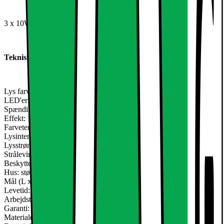
3 x 10W SMD LED projektør bevægelsesdetektor, vandtæt IP65
Teknisk information:
Lys farve: kold hvid
LED'er: 1
Spænding: AC 85-265V
Effekt: 10W
Farvetemperatur: kold hvid - 6000K
Lysintensitet: 600 ~ 900 LM
Lysstrøm: 90-100 LM / watt
Strålevinkel: ca. 120
Beskyttelsesgrad: IP65 (stænksikker)
Hus: støbt aluminium, malet grå
Mål (L x B x H): 115 x 82 x 86 mm
Levetid:> 50.000 timer
Arbejdstemperatur: -30 ° C - + 55 °
Garanti: CE- og RoHS-certificering
Materiale: Forsynet med sikkerhedsglas