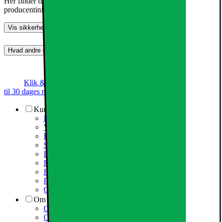
Her finder du information om generel produktsikkerhed og
producentinformation
Vis sikkerhedsoplysninger
Hvad andre synes (0)
Dette produkt er endnu ikke blevet bedømt.
0
Klik & Hent
Annoncegaranti
Prismatch
Op
til 30 dages returret
Kundeservice
Kundeservice
Varehuse / åbningstider
Elgigantens kundefordele
Services
Information om spam/phishing-emails og SMS
Fortrydelsesret
Elgigantens privatlivspolitik
Partner
Cookiepolitik
Om Elgiganten
Om Elkjøp Nordic
Om Elgiganten