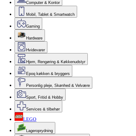
Computer & Kontor
Mobil, Tablet & Smartwatch
Gaming
Hardware
Hvidevarer
Hjem, Rengøring & Køkkenudstyr
Epoq køkken & bryggers
Personlig pleje, Skønhed & Velvære
Sport, Fritid & Hobby
Services & tilbehør
LEGO
Lageroprydning