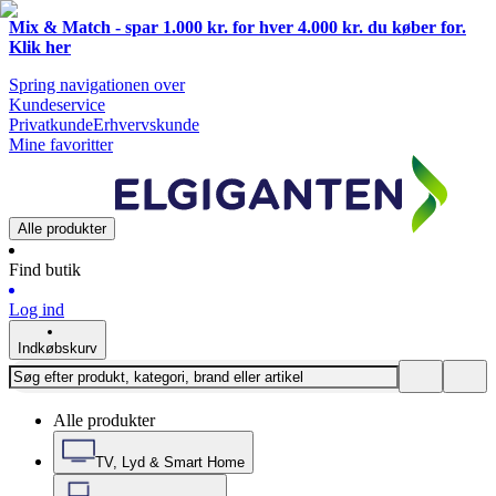
Mix & Match - spar 1.000 kr. for hver 4.000 kr. du køber for.
Klik
her
Spring navigationen over
Kundeservice
Privatkunde
Erhvervskunde
Mine favoritter
Alle produkter
Find butik
Log ind
Indkøbskurv
Alle produkter
TV, Lyd & Smart Home