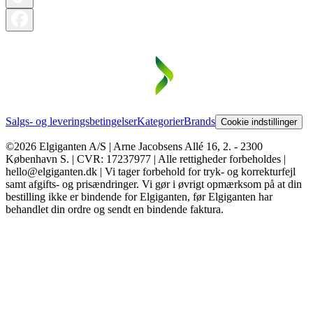
Salgs- og leveringsbetingelser
Kategorier
Brands
Cookie indstillinger
©2026 Elgiganten A/S | Arne Jacobsens Allé 16, 2. - 2300
København S. | CVR: 17237977 | Alle rettigheder forbeholdes |
hello@elgiganten.dk | Vi tager forbehold for tryk- og korrekturfejl
samt afgifts- og prisændringer. Vi gør i øvrigt opmærksom på at din
bestilling ikke er bindende for Elgiganten, før Elgiganten har
behandlet din ordre og sendt en bindende faktura.