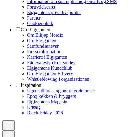
Information om spam/phishing-emails og SMS
Fortrydelsesret
Elgigantens privatlivspolitik
Partner
Cookiepolitik
Om Elgiganten
Om Elkjøp Nordic
Om Elgiganten
Samfundsansvar
Presseinformation
Karriere i Elgiganten
Fødevarestyrelsen smiley
Elgigantens Kundeklub
Om Elgiganten Erhverv
Whistleblowing i organisationen
Inspiration
Ugens tilbud - og andre gode priser
Epoq køkken & bryggers
Elgigantens Magasin
Udsalg
Black Friday 2026