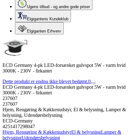
Ugens tilbud - og andre gode priser
Elgigantens Kundeklub
Elgiganten Erhverv
ECD Germany 4-pk LED-forsænket gulvspot 5W - varm hvid
3000K - 230V - firkantet
Dette produkt er endnu ikke blevet bedømt.
0
ECD Germany 4-pk LED-forsænket gulvspot 5W - varm hvid
3000K - 230V - firkantet
237607
237607
Hjem, Rengøring & Køkkenudstyr, El & belysning, Lamper &
belysning, Udendørsbelysning
ECD-Germany
4251417298047
Hjem, Rengøring & Køkkenudstyr
El & belysning
Lamper &
belysning
Udendørsbelysning