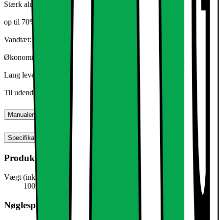
Stærk aluminium med glasrude
op til 70% mere lys
Vandtæt: IP65
Økonomisk LED-teknologi
Lang levetid
Til udendørs brug
Manualer, downloads, garanti og support
Specifikationer
Produktmål
Vægt (inkl. emballage)
100,0 g
Nøglespecifikation