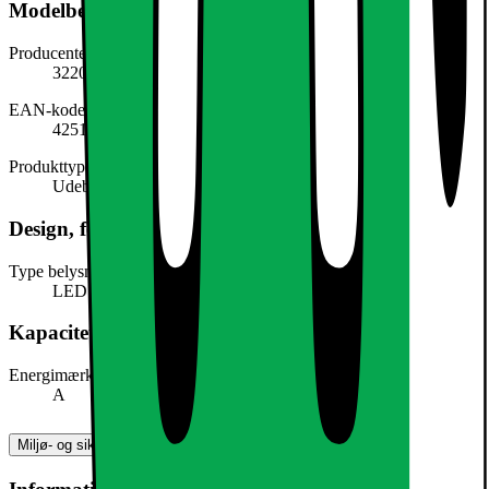
Modelbeskrivelse
Producentens varenummer
322005400
EAN-kode
4251417239637
Produkttype
Udebelysning
Design, form og placering
Type belysning
LED
Kapacitet, forbrug og strøm
Energimærke
A
Miljø- og sikkerhedsoplysninger