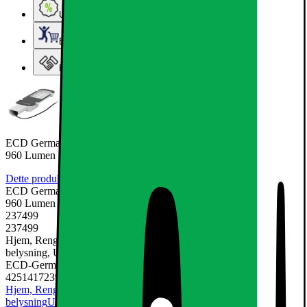
Ugens tilbud - og andre gode priser
Elgigantens Kundeklub
Elgiganten Erhverv
ECD Germany 6 x LED gadebelysning 12W - 4000K neutral hvid -
960 Lumen - 220-240
Dette produkt er endnu ikke blevet bedømt.
0
ECD Germany 6 x LED gadebelysning 12W - 4000K neutral hvid -
960 Lumen - 220-240
237499
237499
Hjem, Rengøring & Køkkenudstyr, El & belysning, Lamper &
belysning, Udendørsbelysning
ECD-Germany
4251417239637
Hjem, Rengøring & Køkkenudstyr
El & belysning
Lamper &
belysning
Udendørsbelysning