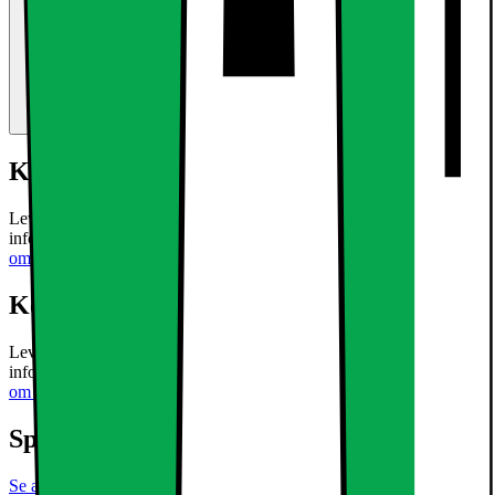
Kort om produktet
Leveringsomfang: 6 x gadelampe 12W Neutral White Teknisk
information: Strøm: 12W Vinkel: 120 ° Strømforbrug: ca.
Læs mere
om produktet
Kort om produktet
Leveringsomfang: 6 x gadelampe 12W Neutral White Teknisk
information: Strøm: 12W Vinkel: 120 ° Strømforbrug: ca.
Læs mere
om produktet
Specifikationer
Se alle specifikationer