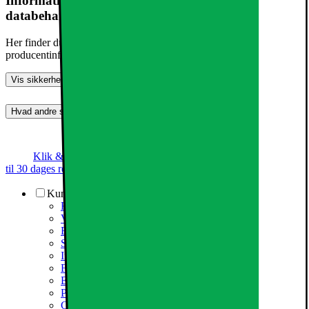
Information om produktsikkerhed og
databehandling
Her finder du information om generel produktsikkerhed og
producentinformation
Vis sikkerhedsoplysninger
Hvad andre synes (0)
Dette produkt er endnu ikke blevet bedømt.
0
Klik & Hent
Annoncegaranti
Prismatch
Op
til 30 dages returret
Kundeservice
Kundeservice
Varehuse / åbningstider
Elgigantens kundefordele
Services
Information om spam/phishing-emails og SMS
Fortrydelsesret
Elgigantens privatlivspolitik
Partner
Cookiepolitik