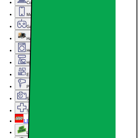
Computer & Kontor
Mobil, Tablet & Smartwatch
Gaming
Hardware
Hvidevarer
Hjem, Rengøring & Køkkenudstyr
Epoq køkken & bryggers
Personlig pleje, Skønhed & Velvære
Sport, Fritid & Hobby
Services & tilbehør
LEGO
Lageroprydning