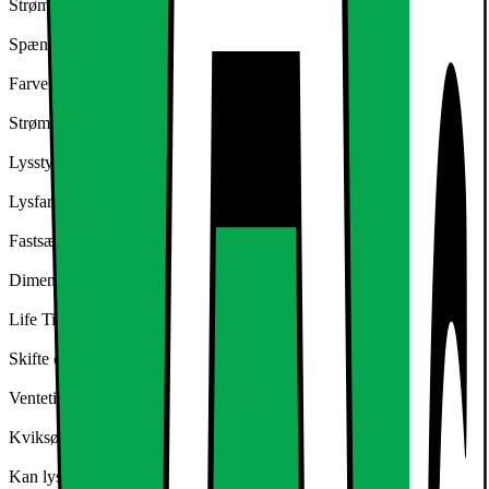
Strømforbrug: ca. 12 kWh / 1000H
Spænding: AC 220 - 240 V / 50-60 Hz
Farve temperatur: 4000K (Neutral Hvid)
Strømforbrug kun omkring 12W
Lysstyrke: ca 960 lumen
Lysfarve: neutral hvid
Fastsættelse: ca. Ø fra 35 til 40 mm
Dimensioner (LxBxH): ca. 347 x 95 x 65 mm
Life Time: std 50.000
Skifte cyklusser: 20.000
Ventetid: <0,2 s = 100%
Kviksølv-fri: 0 g Hg
Kan lysdæmpes: Nej