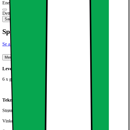
Energimærkning
Produktdatablad
Dette produkt er ikke tilgængeligt
Sammenlign
Gem
Specifikationer
Se alle specifikationer
Mere om produktet
Leveringsomfang:
6 x gadelampe 12W Neutral White
Teknisk information:
Strøm: 12W
Vinkel: 120 °