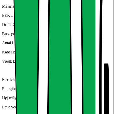
Materiale: Robust aluminiumshus med glasrude
EEK :: Et
Drift: -20 ° C - + 50 ° C
Farvegengivelse: 70
Antal LED: 12
Kabel længde: ca 31 cm
Vægt: kg ca. 0,75
Fordele:
Energibesparende op til 85%
Høj miljømæssig
Lave vedligeholdelsesomkostninger