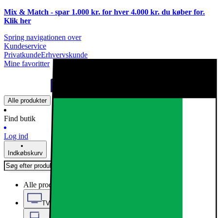
Mix & Match - spar 1.000 kr. for hver 4.000 kr. du køber for.
Klik
her
Spring navigationen over
Kundeservice
Privatkunde
Erhvervskunde
Mine favoritter
Alle produkter
Find butik
Log ind
Indkøbskurv
Alle produkter
TV, Lyd & Smart Home