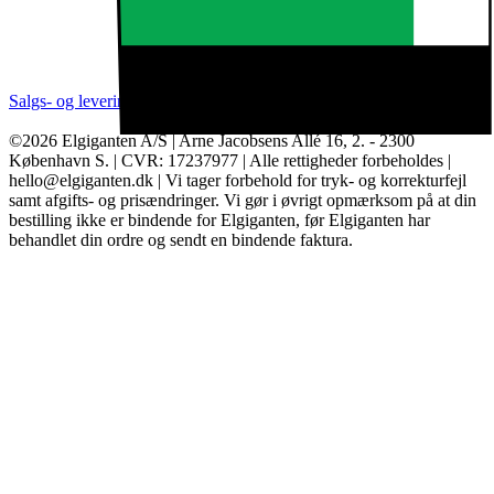
Salgs- og leveringsbetingelser
Kategorier
Brands
Cookie indstillinger
©2026 Elgiganten A/S | Arne Jacobsens Allé 16, 2. - 2300
København S. | CVR: 17237977 | Alle rettigheder forbeholdes |
hello@elgiganten.dk | Vi tager forbehold for tryk- og korrekturfejl
samt afgifts- og prisændringer. Vi gør i øvrigt opmærksom på at din
bestilling ikke er bindende for Elgiganten, før Elgiganten har
behandlet din ordre og sendt en bindende faktura.