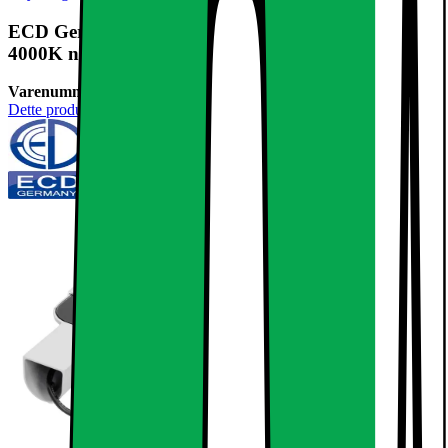
ECD Germany 6 x LED gadebelysning 12W -
4000K neutral hvid - 960 Lumen - 220-240
Varenummer:
237499
Dette produkt er endnu ikke blevet bedømt.
0