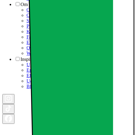
Om Elgiganten
Om Elkjøp Nordic
Om Elgiganten
Samfundsansvar
Presseinformation
Karriere i Elgiganten
Fødevarestyrelsen smiley
Elgigantens Kundeklub
Om Elgiganten Erhverv
Whistleblowing i organisationen
Inspiration
Ugens tilbud - og andre gode priser
Epoq køkken & bryggers
Elgigantens Magasin
Udsalg
Black Friday 2026