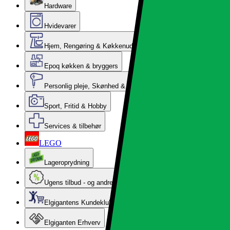
Hardware
Hvidevarer
Hjem, Rengøring & Køkkenudstyr
Epoq køkken & bryggers
Personlig pleje, Skønhed & Velvære
Sport, Fritid & Hobby
Services & tilbehør
LEGO
Lageroprydning
Ugens tilbud - og andre gode priser
Elgigantens Kundeklub
Elgiganten Erhverv