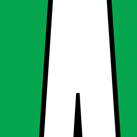
0-240V aluminium mat
0-240V aluminium mat
ing, Udendørsbelysning
g
Udendørsbelysning
 725 lumen 220-240V aluminium mat