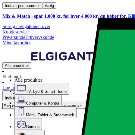
Indtast postnummer
Vælg
Mix & Match - spar 1.000 kr. for hver 4.000 kr. du køber for. Kl
Spring navigationen over
Kundeservice
Privatkunde
Erhvervskunde
Mine favoritter
Alle produkter
Find butik
Alle produkter
Log ind
TV, Lyd & Smart Home
Indkøbskurv
Computer & Kontor
Mobil, Tablet & Smartwatch
Gaming