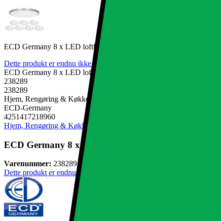
ECD Germany 8 x LED loftlampe 12W Ø 30 cm rund 725 lumen 22
Dette produkt er endnu ikke blevet bedømt.
0
ECD Germany 8 x LED loftlampe 12W Ø 30 cm rund 725 lumen 22
238289
238289
Hjem, Rengøring & Køkkenudstyr, El & belysning, Lamper & belysn
ECD-Germany
4251417218960
Hjem, Rengøring & Køkkenudstyr
El & belysning
Lamper & belysnin
ECD Germany 8 x LED loftlampe 12W Ø 30 cm rund
Varenummer:
238289
Dette produkt er endnu ikke blevet bedømt.
0