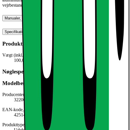
vejrbestandighed.
Manualer, downloads, garanti og support
Specifikationer
Produktmål
Vægt (inkl. emballage)
100,0 g
Nøglespecifikation
Modelbeskrivelse
Producentens varenummer
322006647
EAN-kode
4251417265926
Produkttype
Udebelysning