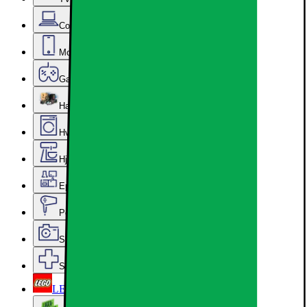
Computer & Kontor
Mobil, Tablet & Smartwatch
Gaming
Hardware
Hvidevarer
Hjem, Rengøring & Køkkenudstyr
Epoq køkken & bryggers
Personlig pleje, Skønhed & Velvære
Sport, Fritid & Hobby
Services & tilbehør
LEGO