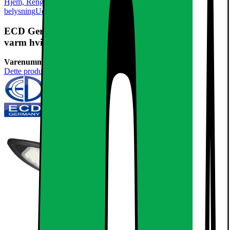
Hjem, Rengøring & Køkkenudstyr
El & belysning
Lamper &
belysning
Udendørsbelysning
ECD Germany LED gadelygte 100W - AC85-265V -
varm hvid 3000K - vandtæt IP66 -
Varenummer:
238582
Dette produkt er endnu ikke blevet bedømt.
0