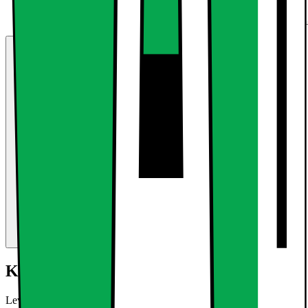
Kort om produktet
Leveringsomfang: 1x gadelygte 100 W varm hvid Tekniske