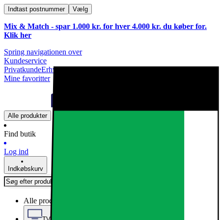
Indtast postnummer
Vælg
Mix & Match - spar 1.000 kr. for hver 4.000 kr. du køber for.
Klik
her
Spring navigationen over
Kundeservice
Privatkunde
Erhvervskunde
Mine favoritter
Alle produkter
Find butik
Log ind
Indkøbskurv
Alle produkter
TV, Lyd & Smart Home