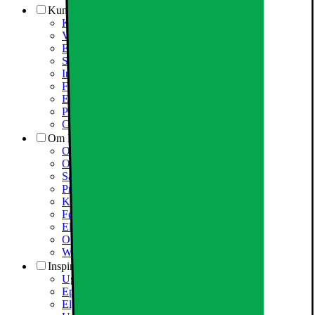
Kundeservice
Kundeservice
Varehuse / åbningstider
Elgigantens kundefordele
Services
Information om spam/phishing-emails og SMS
Fortrydelsesret
Elgigantens privatlivspolitik
Partner
Cookiepolitik
Om Elgiganten
Om Elkjøp Nordic
Om Elgiganten
Samfundsansvar
Presseinformation
Karriere i Elgiganten
Fødevarestyrelsen smiley
Elgigantens Kundeklub
Om Elgiganten Erhverv
Whistleblowing i organisationen
Inspiration
Ugens tilbud - og andre gode priser
Epoq køkken & bryggers
Elgigantens Magasin