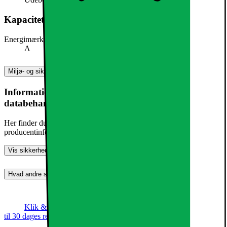
Kapacitet, forbrug og strøm
Energimærke
A
Miljø- og sikkerhedsoplysninger
Information om produktsikkerhed og
databehandling
Her finder du information om generel produktsikkerhed og
producentinformation
Vis sikkerhedsoplysninger
Hvad andre synes (0)
Dette produkt er endnu ikke blevet bedømt.
0
Klik & Hent
Annoncegaranti
Prismatch
Op
til 30 dages returret