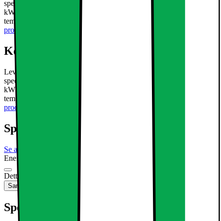
specifikationer: Effekt: 100W Vinkel: 70 * 140 ° Strømforbrug: 100
kWh / 1000H Spænding: AC 85-265 V / 50-60 Hz Farve
temperatur: 3000K (varm hvid) kun Strømforbrug.
Læs mere om
produktet
Kort om produktet
Leveringsomfang: 1x gadelygte 100 W varm hvid Tekniske
specifikationer: Effekt: 100W Vinkel: 70 * 140 ° Strømforbrug: 100
kWh / 1000H Spænding: AC 85-265 V / 50-60 Hz Farve
temperatur: 3000K (varm hvid) kun Strømforbrug.
Læs mere om
produktet
Specifikationer
Se alle specifikationer
Energimærkning
Produktdatablad
Dette produkt er ikke tilgængeligt
Sammenlign
Gem
Specifikationer