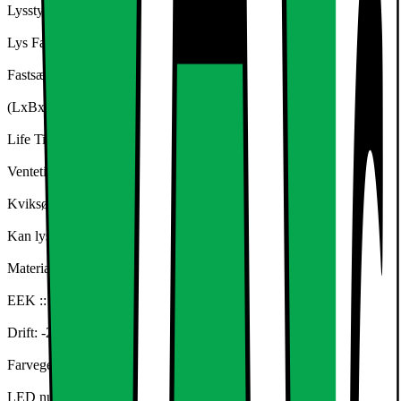
Lysstyrke: ca 10.000 lumen
Lys Farve: Varm hvid
Fastsættelse: ca.Ø 6,2 cm
(LxBxH): 70 x 24,5 x 7,5 cm
Life Time: std 50.000
Ventetid: <0,2 s = 100%
Kviksølv-fri: 0 g Hg
Kan lysdæmpes: Nej
Materiale: Aluminium trykstøbt + PVC + Iron
EEK :: A ++
Drift: -20 ° C - + 50 ° C
Farvegengivelse: 80 Ra
LED nummer: 110 SMD 2835