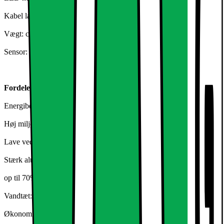
Kabel længde: ca 22 cm
Vægt: ca 2,3 kg
Sensor: uden sensor
Fordele:
Energibesparende op til 85%
Høj miljømæssig
Lave vedligeholdelsesomkostninger
Stærk aluminiumshus
op til 70% mere lys
Vandtæt: IP66
Økonomisk LED-teknologi