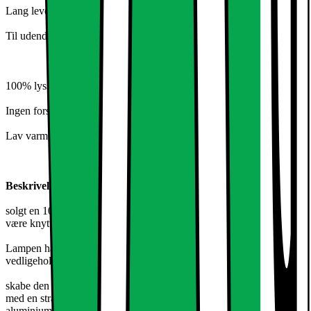
Lang levetid
Til udendørs brug
100% lysstyrke på mindre end 0,2 sekunder.
Ingen forsinkelse - Instant 100% lysstyrke.
Lav varme under drift
Beskrivelse:
solgt en 100W LED udendørs belysning i varm hvid. Lampen skal
være knyttet til et rørstativ.
Lampen har en umiddelbar antændelse ved maksimal effekt og en
vedligeholdelse er heller ikke nødvendigt.
skabe den indbyggede linser en ensartet lysstråle uden grå områder
med en stråle vinkel på 120 grader. Strukturen består af lakeret
aluminium og tillader fremragende varmeafledning, samt