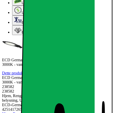
Lageroprydning
Ugens tilbud - og andre gode priser
Elgigantens Kundeklub
Elgiganten Erhverv
ECD Germany LED gadelygte 100W - AC85-265V - varm hvid
3000K - vandtæt IP66 -
Dette produkt er endnu ikke blevet bedømt.
0
ECD Germany LED gadelygte 100W - AC85-265V - varm hvid
3000K - vandtæt IP66 -
238582
238582
Hjem, Rengøring & Køkkenudstyr, El & belysning, Lamper &
belysning, Udendørsbelysning
ECD-Germany
4251417265926