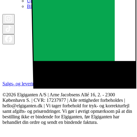
Udsalg
Black Friday 2026
Salgs- og leveringsbetingelser
Kategorier
Brands
Cookie indstillinger
©2026 Elgiganten A/S | Arne Jacobsens Allé 16, 2. - 2300
København S. | CVR: 17237977 | Alle rettigheder forbeholdes |
hello@elgiganten.dk | Vi tager forbehold for tryk- og korrekturfejl
samt afgifts- og prisændringer. Vi gør i øvrigt opmærksom på at din
bestilling ikke er bindende for Elgiganten, før Elgiganten har
behandlet din ordre og sendt en bindende faktura.