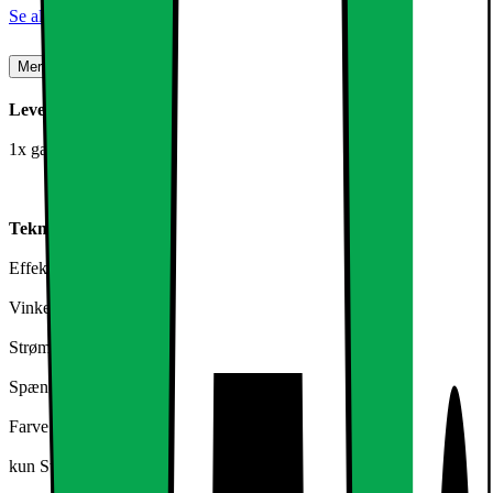
Se alle specifikationer
Mere om produktet
Leveringsomfang:
1x gadelygte 100 W varm hvid
Tekniske specifikationer:
Effekt: 100W
Vinkel: 70 * 140 °
Strømforbrug: 100 kWh / 1000H
Spænding: AC 85-265 V / 50-60 Hz
Farve temperatur: 3000K (varm hvid)
kun Strømforbrug. ca 100 W