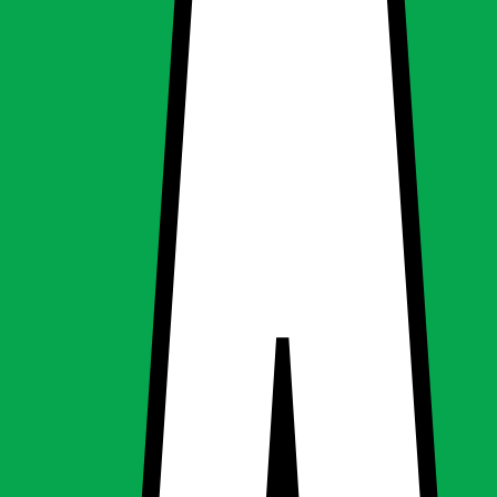
konstruktion
konstruktion
ing, Udendørsbelysning
g
Udendørsbelysning
vid loftslampe konstruktion