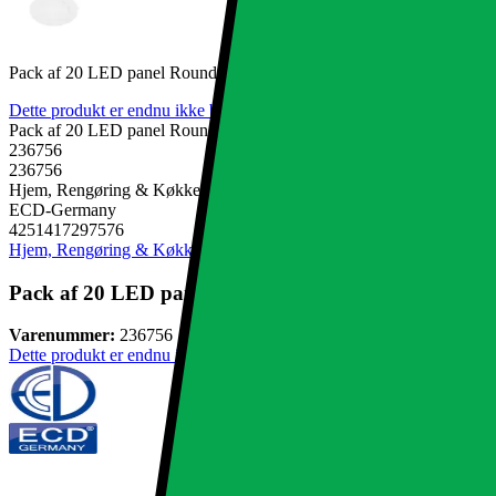
Pack af 20 LED panel Round 6W overflade lys kold hvid loftslampe 
Dette produkt er endnu ikke blevet bedømt.
0
Pack af 20 LED panel Round 6W overflade lys kold hvid loftslampe 
236756
236756
Hjem, Rengøring & Køkkenudstyr, El & belysning, Lamper & belysn
ECD-Germany
4251417297576
Hjem, Rengøring & Køkkenudstyr
El & belysning
Lamper & belysnin
Pack af 20 LED panel Round 6W overflade lys kold h
Varenummer:
236756
Dette produkt er endnu ikke blevet bedømt.
0