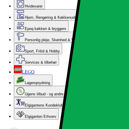
Hvidevarer
Hjem, Rengøring & Køkkenudstyr
Epoq køkken & bryggers
Personlig pleje, Skønhed & Velvære
Sport, Fritid & Hobby
Services & tilbehør
LEGO
Lageroprydning
Ugens tilbud - og andre gode priser
Elgigantens Kundeklub
Elgiganten Erhverv