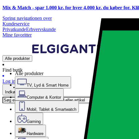
Mix & Match - spar 1.000 kr. for hver 4.000 kr. du køber for. Kl
Spring navigationen over
Kundeservice
Privatkunde
Erhvervskunde
Mine favoritter
Alle produkter
Find butik
Alle produkter
Log ind
TV, Lyd & Smart Home
Indkøbskurv
Computer & Kontor
Mobil, Tablet & Smartwatch
Gaming
Hardware