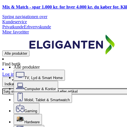
Mix & Match - spar 1.000 kr. for hver 4.000 kr. du køber for. Kl
Spring navigationen over
Kundeservice
Privatkunde
Erhvervskunde
Mine favoritter
Alle produkter
Find butik
Alle produkter
Log ind
TV, Lyd & Smart Home
Indkøbskurv
Computer & Kontor
Mobil, Tablet & Smartwatch
Gaming
Hardware