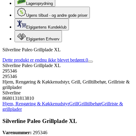
Lageroprydning
Ugens tilbud - og andre gode priser
Elgigantens Kundeklub
Elgiganten Erhverv
Silverline Paleo Grillplade XL
Dette produkt er endnu ikke blevet bedømt.
0
Silverline Paleo Grillplade XL
295346
295346
Hjem, Rengøring & Køkkenudstyr, Grill, Grilltilbehør, Grillriste &
grillplader
Silverline
8680131813810
Hjem, Rengøring & Køkkenudstyr
Grill
Grilltilbehør
Grillriste &
grillplader
Silverline Paleo Grillplade XL
Varenummer:
295346