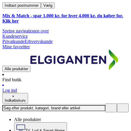
Indtast postnummer
Vælg
Mix & Match - spar 1.000 kr. for hver 4.000 kr. du køber for.
Klik
her
Spring navigationen over
Kundeservice
Privatkunde
Erhvervskunde
Mine favoritter
Alle produkter
Find butik
Log ind
Indkøbskurv
Alle produkter
TV, Lyd & Smart Home