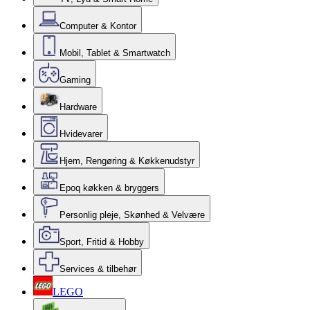
Computer & Kontor
Mobil, Tablet & Smartwatch
Gaming
Hardware
Hvidevarer
Hjem, Rengøring & Køkkenudstyr
Epoq køkken & bryggers
Personlig pleje, Skønhed & Velvære
Sport, Fritid & Hobby
Services & tilbehør
LEGO