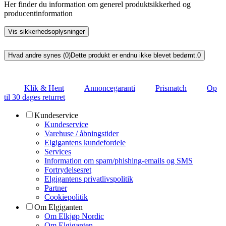
Her finder du information om generel produktsikkerhed og
producentinformation
Vis sikkerhedsoplysninger
Hvad andre synes (0)
Dette produkt er endnu ikke blevet bedømt.
0
Klik & Hent
Annoncegaranti
Prismatch
Op
til 30 dages returret
Kundeservice
Kundeservice
Varehuse / åbningstider
Elgigantens kundefordele
Services
Information om spam/phishing-emails og SMS
Fortrydelsesret
Elgigantens privatlivspolitik
Partner
Cookiepolitik
Om Elgiganten
Om Elkjøp Nordic
Om Elgiganten