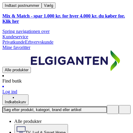
Indtast postnummer
Vælg
Mix & Match - spar 1.000 kr. for hver 4.000 kr. du køber for.
Klik
her
Spring navigationen over
Kundeservice
Privatkunde
Erhvervskunde
Mine favoritter
Alle produkter
Find butik
Log ind
Indkøbskurv
Alle produkter
TV, Lyd & Smart Home