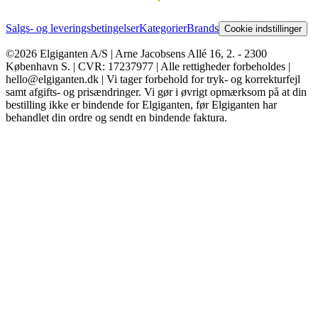
Salgs- og leveringsbetingelser
Kategorier
Brands
Cookie indstillinger
©2026 Elgiganten A/S | Arne Jacobsens Allé 16, 2. - 2300
København S. | CVR: 17237977 | Alle rettigheder forbeholdes |
hello@elgiganten.dk | Vi tager forbehold for tryk- og korrekturfejl
samt afgifts- og prisændringer. Vi gør i øvrigt opmærksom på at din
bestilling ikke er bindende for Elgiganten, før Elgiganten har
behandlet din ordre og sendt en bindende faktura.