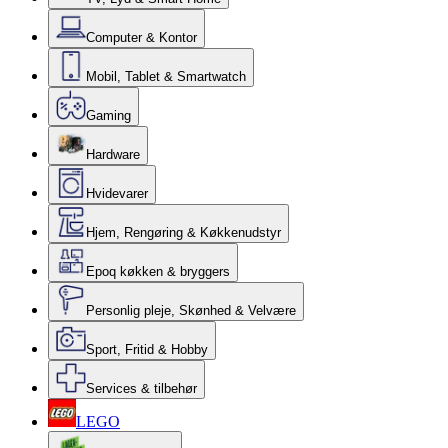
Computer & Kontor
Mobil, Tablet & Smartwatch
Gaming
Hardware
Hvidevarer
Hjem, Rengøring & Køkkenudstyr
Epoq køkken & bryggers
Personlig pleje, Skønhed & Velvære
Sport, Fritid & Hobby
Services & tilbehør
LEGO