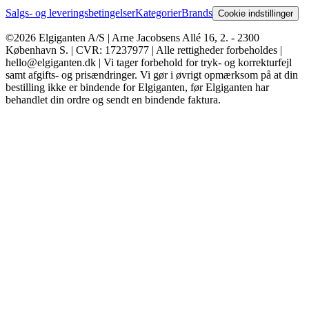
Salgs- og leveringsbetingelser
Kategorier
Brands
Cookie indstillinger
©2026 Elgiganten A/S | Arne Jacobsens Allé 16, 2. - 2300
København S. | CVR: 17237977 | Alle rettigheder forbeholdes |
hello@elgiganten.dk | Vi tager forbehold for tryk- og korrekturfejl
samt afgifts- og prisændringer. Vi gør i øvrigt opmærksom på at din
bestilling ikke er bindende for Elgiganten, før Elgiganten har
behandlet din ordre og sendt en bindende faktura.