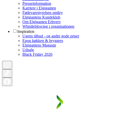
Presseinformation
Karriere i Elgiganten
Fødevarestyrelsen smiley
Elgigantens Kundeklub
Om Elgiganten Erhverv
Whistleblowing i organisationen
Inspiration
Ugens tilbud - og andre gode priser
Epoq køkken & bryggers
Elgigantens Magasin
Udsalg
Black Friday 2026