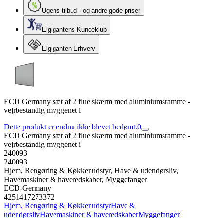
Ugens tilbud - og andre gode priser
Elgigantens Kundeklub
Elgiganten Erhverv
ECD Germany sæt af 2 flue skærm med aluminiumsramme -
vejrbestandig myggenet i
Dette produkt er endnu ikke blevet bedømt.
0
ECD Germany sæt af 2 flue skærm med aluminiumsramme -
vejrbestandig myggenet i
240093
240093
Hjem, Rengøring & Køkkenudstyr, Have & udendørsliv,
Havemaskiner & haveredskaber, Myggefanger
ECD-Germany
4251417273372
Hjem, Rengøring & Køkkenudstyr
Have &
udendørsliv
Havemaskiner & haveredskaber
Myggefanger