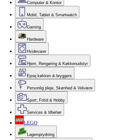
Computer & Kontor
Mobil, Tablet & Smartwatch
Gaming
Hardware
Hvidevarer
Hjem, Rengøring & Køkkenudstyr
Epoq køkken & bryggers
Personlig pleje, Skønhed & Velvære
Sport, Fritid & Hobby
Services & tilbehør
LEGO
Lageroprydning