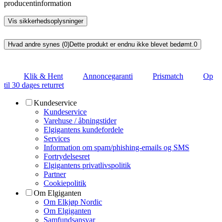
producentinformation
Vis sikkerhedsoplysninger
Hvad andre synes (0)
Dette produkt er endnu ikke blevet bedømt.
0
Klik & Hent
Annoncegaranti
Prismatch
Op
til 30 dages returret
Kundeservice
Kundeservice
Varehuse / åbningstider
Elgigantens kundefordele
Services
Information om spam/phishing-emails og SMS
Fortrydelsesret
Elgigantens privatlivspolitik
Partner
Cookiepolitik
Om Elgiganten
Om Elkjøp Nordic
Om Elgiganten
Samfundsansvar