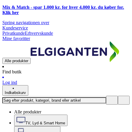
Mix & Match - spar 1.000 kr. for hver 4.000 kr. du køber for.
Klik
her
Spring navigationen over
Kundeservice
Privatkunde
Erhvervskunde
Mine favoritter
Alle produkter
Find butik
Log ind
Indkøbskurv
Alle produkter
TV, Lyd & Smart Home