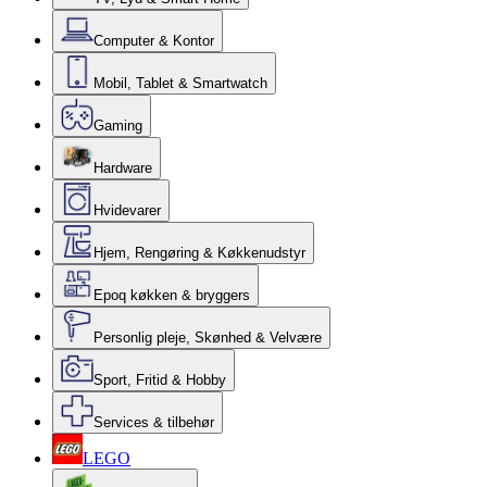
Computer & Kontor
Mobil, Tablet & Smartwatch
Gaming
Hardware
Hvidevarer
Hjem, Rengøring & Køkkenudstyr
Epoq køkken & bryggers
Personlig pleje, Skønhed & Velvære
Sport, Fritid & Hobby
Services & tilbehør
LEGO