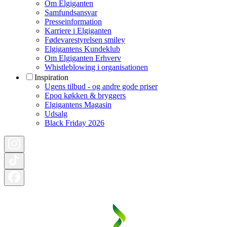
Om Elgiganten
Samfundsansvar
Presseinformation
Karriere i Elgiganten
Fødevarestyrelsen smiley
Elgigantens Kundeklub
Om Elgiganten Erhverv
Whistleblowing i organisationen
Inspiration
Ugens tilbud - og andre gode priser
Epoq køkken & bryggers
Elgigantens Magasin
Udsalg
Black Friday 2026