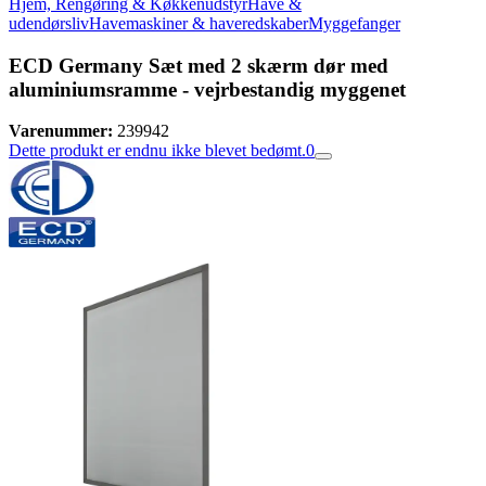
Hjem, Rengøring & Køkkenudstyr
Have &
udendørsliv
Havemaskiner & haveredskaber
Myggefanger
ECD Germany Sæt med 2 skærm dør med
aluminiumsramme - vejrbestandig myggenet
Varenummer:
239942
Dette produkt er endnu ikke blevet bedømt.
0