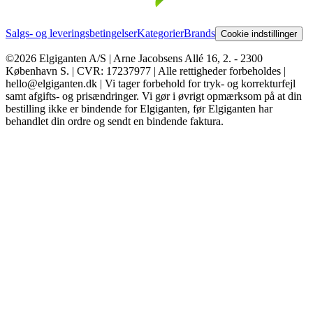
Salgs- og leveringsbetingelser
Kategorier
Brands
Cookie indstillinger
©2026 Elgiganten A/S | Arne Jacobsens Allé 16, 2. - 2300
København S. | CVR: 17237977 | Alle rettigheder forbeholdes |
hello@elgiganten.dk | Vi tager forbehold for tryk- og korrekturfejl
samt afgifts- og prisændringer. Vi gør i øvrigt opmærksom på at din
bestilling ikke er bindende for Elgiganten, før Elgiganten har
behandlet din ordre og sendt en bindende faktura.