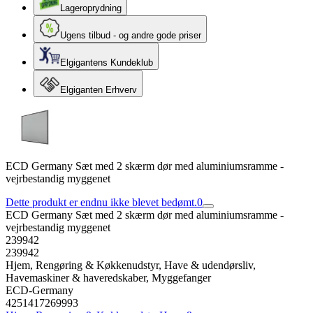
Lageroprydning
Ugens tilbud - og andre gode priser
Elgigantens Kundeklub
Elgiganten Erhverv
ECD Germany Sæt med 2 skærm dør med aluminiumsramme -
vejrbestandig myggenet
Dette produkt er endnu ikke blevet bedømt.
0
ECD Germany Sæt med 2 skærm dør med aluminiumsramme -
vejrbestandig myggenet
239942
239942
Hjem, Rengøring & Køkkenudstyr, Have & udendørsliv,
Havemaskiner & haveredskaber, Myggefanger
ECD-Germany
4251417269993