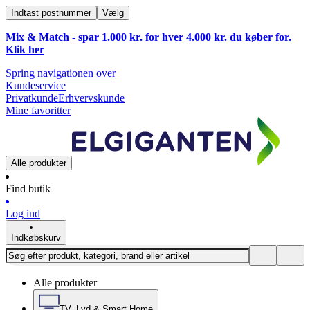
Indtast postnummer
Vælg
Mix & Match - spar 1.000 kr. for hver 4.000 kr. du køber for.
Klik
her
Spring navigationen over
Kundeservice
Privatkunde
Erhvervskunde
Mine favoritter
Alle produkter
Find butik
Log ind
Indkøbskurv
Alle produkter
TV, Lyd & Smart Home