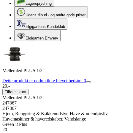
Lageroprydning
Ugens tilbud - og andre gode priser
Elgigantens Kundeklub
Elgiganten Erhverv
Mellemled PLUS 1/2"
Dette produkt er endnu ikke blevet bedømt.
0
20.-
Tilføj til kurv
Mellemled PLUS 1/2"
247867
247867
Hjem, Rengøring & Køkkenudstyr, Have & udendørsliv,
Havemaskiner & haveredskaber, Vandslange
Green-it Plus
20