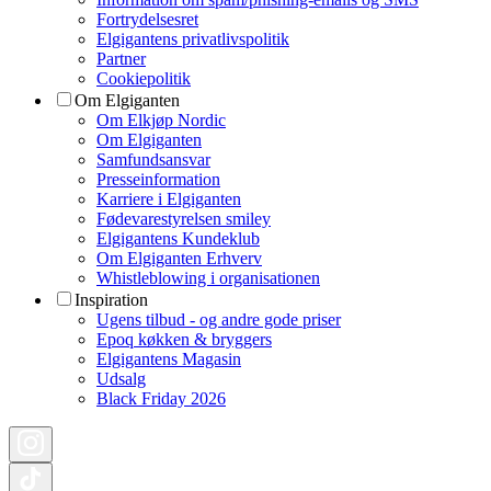
Fortrydelsesret
Elgigantens privatlivspolitik
Partner
Cookiepolitik
Om Elgiganten
Om Elkjøp Nordic
Om Elgiganten
Samfundsansvar
Presseinformation
Karriere i Elgiganten
Fødevarestyrelsen smiley
Elgigantens Kundeklub
Om Elgiganten Erhverv
Whistleblowing i organisationen
Inspiration
Ugens tilbud - og andre gode priser
Epoq køkken & bryggers
Elgigantens Magasin
Udsalg
Black Friday 2026