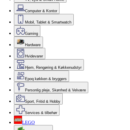
Computer & Kontor
Mobil, Tablet & Smartwatch
Gaming
Hardware
Hvidevarer
Hjem, Rengøring & Køkkenudstyr
Epoq køkken & bryggers
Personlig pleje, Skønhed & Velvære
Sport, Fritid & Hobby
Services & tilbehør
LEGO