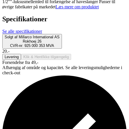
1/2""-luksusmellemled til forlængelse af haveslanger Passer til
øvrige fabrikater på markedet
Læs mere om produktet
Specifikationer
Se alle specifikationer
Solgt af
Millarco International AS
Rokhoej 26
CVR-nr: 925 000 353 MVA
20.-
Levering
Klik & Hent
Ikke tilgængelig
Forsendelse fra 49,-
Afhængig af område og kapacitet. Se alle leveringsmulighederne i
check-out