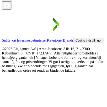
Salgs- og leveringsbetingelser
Kategorier
Brands
Cookie indstillinger
©2026 Elgiganten A/S | Arne Jacobsens Allé 16, 2. - 2300
København S. | CVR: 17237977 | Alle rettigheder forbeholdes |
hello@elgiganten.dk | Vi tager forbehold for tryk- og korrekturfejl
samt afgifts- og prisændringer. Vi gør i øvrigt opmærksom på at din
bestilling ikke er bindende for Elgiganten, før Elgiganten har
behandlet din ordre og sendt en bindende faktura.