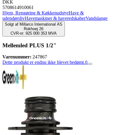
DKK
5708614910061
Hjem, Rengøring & Køkkenudstyr
Have &
udendørsliv
Havemaskiner & haveredskaber
Vandslange
Solgt af
Millarco International AS
Rokhoej 26
CVR-nr: 925 000 353 MVA
Mellemled PLUS 1/2"
Varenummer:
247867
Dette produkt er endnu ikke blevet bedømt.
0