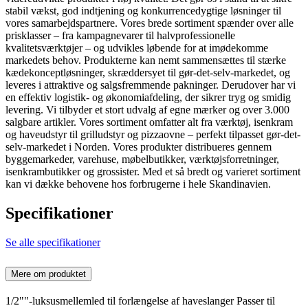
stabil vækst, god indtjening og konkurrencedygtige løsninger til
vores samarbejdspartnere. Vores brede sortiment spænder over alle
prisklasser – fra kampagnevarer til halvprofessionelle
kvalitetsværktøjer – og udvikles løbende for at imødekomme
markedets behov. Produkterne kan nemt sammensættes til stærke
kædekonceptløsninger, skræddersyet til gør-det-selv-markedet, og
leveres i attraktive og salgsfremmende pakninger. Derudover har vi
en effektiv logistik- og økonomiafdeling, der sikrer tryg og smidig
levering. Vi tilbyder et stort udvalg af egne mærker og over 3.000
salgbare artikler. Vores sortiment omfatter alt fra værktøj, isenkram
og haveudstyr til grilludstyr og pizzaovne – perfekt tilpasset gør-det-
selv-markedet i Norden. Vores produkter distribueres gennem
byggemarkeder, varehuse, møbelbutikker, værktøjsforretninger,
isenkrambutikker og grossister. Med et så bredt og varieret sortiment
kan vi dække behovene hos forbrugerne i hele Skandinavien.
Specifikationer
Se alle specifikationer
Mere om produktet
1/2""-luksusmellemled til forlængelse af haveslanger Passer til