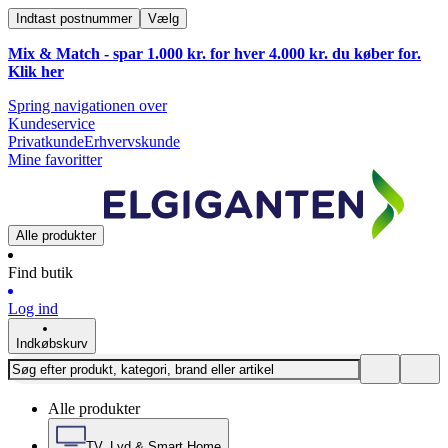
Indtast postnummer
Vælg
Mix & Match - spar 1.000 kr. for hver 4.000 kr. du køber for.
Klik
her
Spring navigationen over
Kundeservice
Privatkunde
Erhvervskunde
Mine favoritter
Alle produkter
Find butik
Log ind
Indkøbskurv
Alle produkter
TV, Lyd & Smart Home