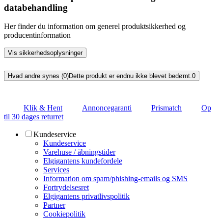
databehandling
Her finder du information om generel produktsikkerhed og
producentinformation
Vis sikkerhedsoplysninger
Hvad andre synes (0)
Dette produkt er endnu ikke blevet bedømt.
0
Klik & Hent
Annoncegaranti
Prismatch
Op
til 30 dages returret
Kundeservice
Kundeservice
Varehuse / åbningstider
Elgigantens kundefordele
Services
Information om spam/phishing-emails og SMS
Fortrydelsesret
Elgigantens privatlivspolitik
Partner
Cookiepolitik