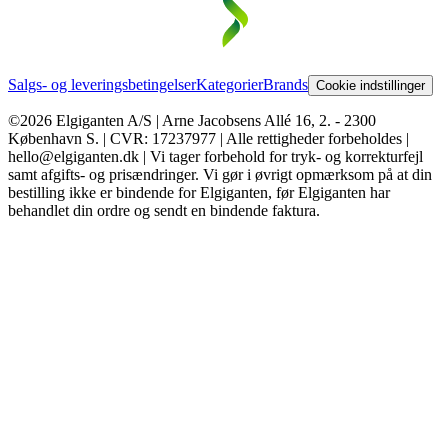
Salgs- og leveringsbetingelser
Kategorier
Brands
Cookie indstillinger
©2026 Elgiganten A/S | Arne Jacobsens Allé 16, 2. - 2300
København S. | CVR: 17237977 | Alle rettigheder forbeholdes |
hello@elgiganten.dk | Vi tager forbehold for tryk- og korrekturfejl
samt afgifts- og prisændringer. Vi gør i øvrigt opmærksom på at din
bestilling ikke er bindende for Elgiganten, før Elgiganten har
behandlet din ordre og sendt en bindende faktura.