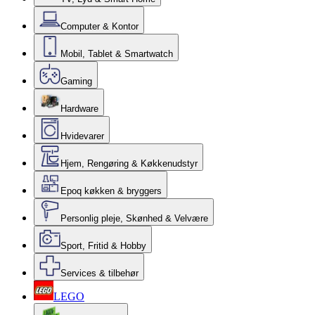
Computer & Kontor
Mobil, Tablet & Smartwatch
Gaming
Hardware
Hvidevarer
Hjem, Rengøring & Køkkenudstyr
Epoq køkken & bryggers
Personlig pleje, Skønhed & Velvære
Sport, Fritid & Hobby
Services & tilbehør
LEGO