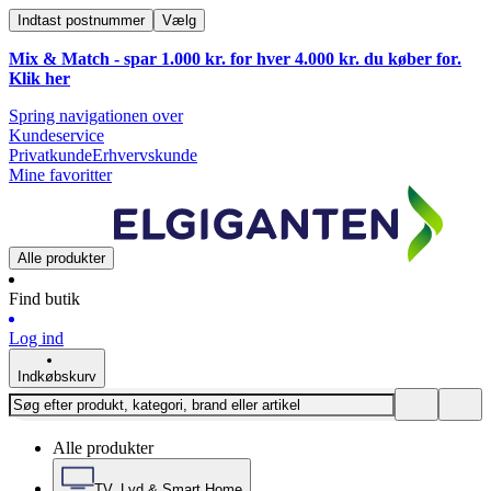
Indtast postnummer
Vælg
Mix & Match - spar 1.000 kr. for hver 4.000 kr. du køber for.
Klik
her
Spring navigationen over
Kundeservice
Privatkunde
Erhvervskunde
Mine favoritter
Alle produkter
Find butik
Log ind
Indkøbskurv
Alle produkter
TV, Lyd & Smart Home