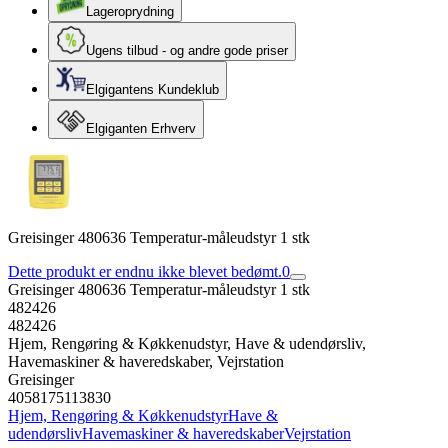
Lageroprydning
Ugens tilbud - og andre gode priser
Elgigantens Kundeklub
Elgiganten Erhverv
Greisinger 480636 Temperatur-måleudstyr 1 stk
Dette produkt er endnu ikke blevet bedømt.
0
Greisinger 480636 Temperatur-måleudstyr 1 stk
482426
482426
Hjem, Rengøring & Køkkenudstyr, Have & udendørsliv,
Havemaskiner & haveredskaber, Vejrstation
Greisinger
4058175113830
Hjem, Rengøring & Køkkenudstyr
Have &
udendørsliv
Havemaskiner & haveredskaber
Vejrstation