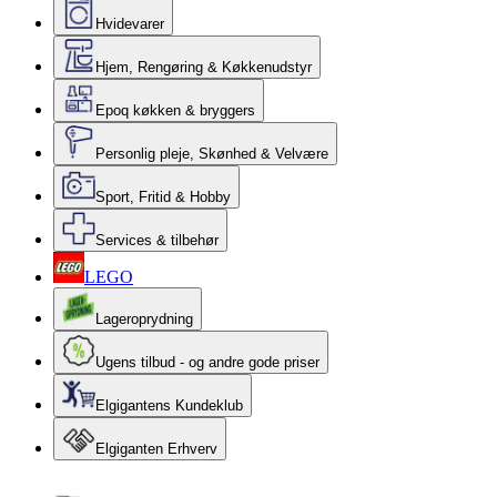
Hvidevarer
Hjem, Rengøring & Køkkenudstyr
Epoq køkken & bryggers
Personlig pleje, Skønhed & Velvære
Sport, Fritid & Hobby
Services & tilbehør
LEGO
Lageroprydning
Ugens tilbud - og andre gode priser
Elgigantens Kundeklub
Elgiganten Erhverv