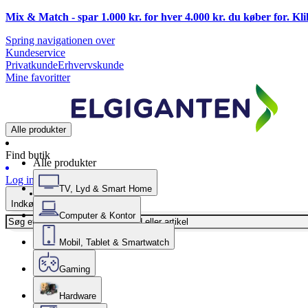
Mix & Match - spar 1.000 kr. for hver 4.000 kr. du køber for. Kl
Spring navigationen over
Kundeservice
Privatkunde
Erhvervskunde
Mine favoritter
Alle produkter
Find butik
Alle produkter
Log ind
TV, Lyd & Smart Home
Indkøbskurv
Computer & Kontor
Mobil, Tablet & Smartwatch
Gaming
Hardware