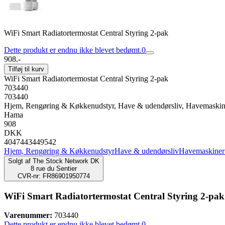
WiFi Smart Radiatortermostat Central Styring 2-pak
Dette produkt er endnu ikke blevet bedømt.
0
908.-
Tilføj til kurv
WiFi Smart Radiatortermostat Central Styring 2-pak
703440
703440
Hjem, Rengøring & Køkkenudstyr, Have & udendørsliv, Havemaskiner
Hama
908
DKK
4047443449542
Hjem, Rengøring & Køkkenudstyr
Have & udendørsliv
Havemaskiner
Solgt af
The Stock Network DK
8 rue du Sentier
CVR-nr: FR86901950774
WiFi Smart Radiatortermostat Central Styring 2-pak
Varenummer:
703440
Dette produkt er endnu ikke blevet bedømt.
0