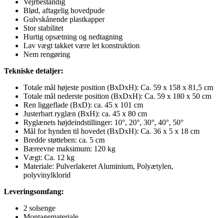
Vejrbestandig
Blød, aftagelig hovedpude
Gulvskånende plastkapper
Stor stabilitet
Hurtig opsætning og nedtagning
Lav vægt takket være let konstruktion
Nem rengøring
Tekniske detaljer:
Totale mål højeste position (BxDxH): Ca. 59 x 158 x 81,5 cm
Totale mål nederste position (BxDxH): Ca. 59 x 180 x 50 cm
Ren liggeflade (BxD): ca. 45 x 101 cm
Justerbart ryglæn (BxH): ca. 45 x 80 cm
Ryglænets højdeindstillinger: 10°, 20°, 30°, 40°, 50°
Mål for hynden til hovedet (BxDxH): Ca. 36 x 5 x 18 cm
Bredde støtteben: ca. 5 cm
Bæreevne maksimum: 120 kg
Vægt: Ca. 12 kg
Materiale: Pulverlakeret Aluminium, Polyætylen,
polyvinylklorid
Leveringsomfang:
2 solsenge
Montagemateriale