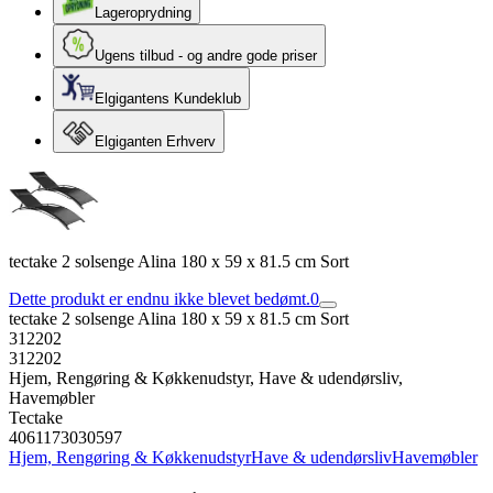
Lageroprydning
Ugens tilbud - og andre gode priser
Elgigantens Kundeklub
Elgiganten Erhverv
tectake 2 solsenge Alina 180 x 59 x 81.5 cm Sort
Dette produkt er endnu ikke blevet bedømt.
0
tectake 2 solsenge Alina 180 x 59 x 81.5 cm Sort
312202
312202
Hjem, Rengøring & Køkkenudstyr, Have & udendørsliv,
Havemøbler
Tectake
4061173030597
Hjem, Rengøring & Køkkenudstyr
Have & udendørsliv
Havemøbler