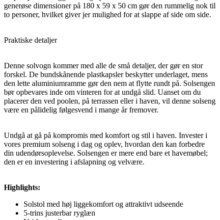
generøse dimensioner på 180 x 59 x 50 cm gør den rummelig nok til
to personer, hvilket giver jer mulighed for at slappe af side om side.
Praktiske detaljer
Denne solvogn kommer med alle de små detaljer, der gør en stor
forskel. De bundskånende plastkapsler beskytter underlaget, mens
den lette aluminiumramme gør den nem at flytte rundt på. Solsengen
bør opbevares inde om vinteren for at undgå slid. Uanset om du
placerer den ved poolen, på terrassen eller i haven, vil denne solseng
være en pålidelig følgesvend i mange år fremover.
Undgå at gå på kompromis med komfort og stil i haven. Invester i
vores premium solseng i dag og oplev, hvordan den kan forbedre
din udendørsoplevelse. Solsengen er mere end bare et havemøbel;
den er en investering i afslapning og velvære.
Highlights:
Solstol med høj liggekomfort og attraktivt udseende
5-trins justerbar ryglæn