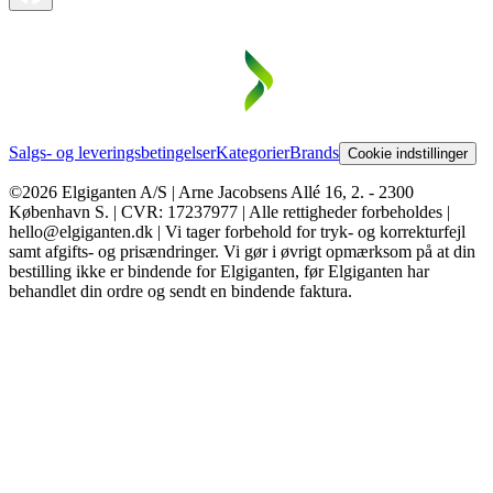
Salgs- og leveringsbetingelser
Kategorier
Brands
Cookie indstillinger
©2026 Elgiganten A/S | Arne Jacobsens Allé 16, 2. - 2300
København S. | CVR: 17237977 | Alle rettigheder forbeholdes |
hello@elgiganten.dk | Vi tager forbehold for tryk- og korrekturfejl
samt afgifts- og prisændringer. Vi gør i øvrigt opmærksom på at din
bestilling ikke er bindende for Elgiganten, før Elgiganten har
behandlet din ordre og sendt en bindende faktura.