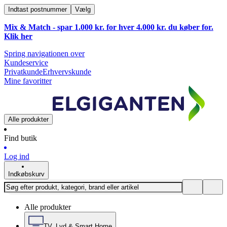
Indtast postnummer
Vælg
Mix & Match - spar 1.000 kr. for hver 4.000 kr. du køber for.
Klik
her
Spring navigationen over
Kundeservice
Privatkunde
Erhvervskunde
Mine favoritter
Alle produkter
Find butik
Log ind
Indkøbskurv
Alle produkter
TV, Lyd & Smart Home