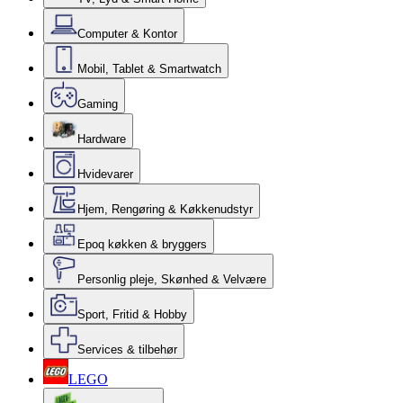
Computer & Kontor
Mobil, Tablet & Smartwatch
Gaming
Hardware
Hvidevarer
Hjem, Rengøring & Køkkenudstyr
Epoq køkken & bryggers
Personlig pleje, Skønhed & Velvære
Sport, Fritid & Hobby
Services & tilbehør
LEGO