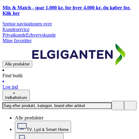
Mix & Match - spar 1.000 kr. for hver 4.000 kr. du køber for.
Klik
her
Spring navigationen over
Kundeservice
Privatkunde
Erhvervskunde
Mine favoritter
Alle produkter
Find butik
Log ind
Indkøbskurv
Alle produkter
TV, Lyd & Smart Home