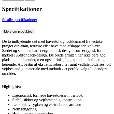
Specifikationer
Se alle specifikationer
Mere om produktet
De to indbydende sæt med havestol og fodskammel fra tectake
præger din altan, terrasse eller have med afslappende velvære.
Sædet og skamlen har et ergonomisk design, som er typisk for
møbler i Adirondack-design. De brede armlæn har ikke bare god
plads til dine hænder, men også drinks, bøger, mobiltelefoner og
lignende. Alt består af ekstremt robust, let samt vedligeholdelses- og
vejrbestandigt materiale med trælook - et perfekt valg til udendørs
områder.
Highlights:
Ergonomisk formede havestolesæt i trælook
Stabil, sikker og vejrbestandig konstruktion
Let konkav ryglæn og ekstra brede armlæn
Nem rengøring
Hurtig og nem montering