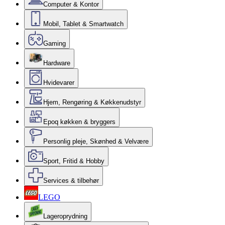
Computer & Kontor
Mobil, Tablet & Smartwatch
Gaming
Hardware
Hvidevarer
Hjem, Rengøring & Køkkenudstyr
Epoq køkken & bryggers
Personlig pleje, Skønhed & Velvære
Sport, Fritid & Hobby
Services & tilbehør
LEGO
Lageroprydning