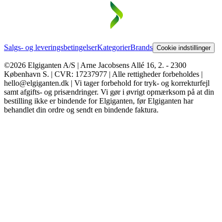
Salgs- og leveringsbetingelser
Kategorier
Brands
Cookie indstillinger
©2026 Elgiganten A/S | Arne Jacobsens Allé 16, 2. - 2300
København S. | CVR: 17237977 | Alle rettigheder forbeholdes |
hello@elgiganten.dk | Vi tager forbehold for tryk- og korrekturfejl
samt afgifts- og prisændringer. Vi gør i øvrigt opmærksom på at din
bestilling ikke er bindende for Elgiganten, før Elgiganten har
behandlet din ordre og sendt en bindende faktura.