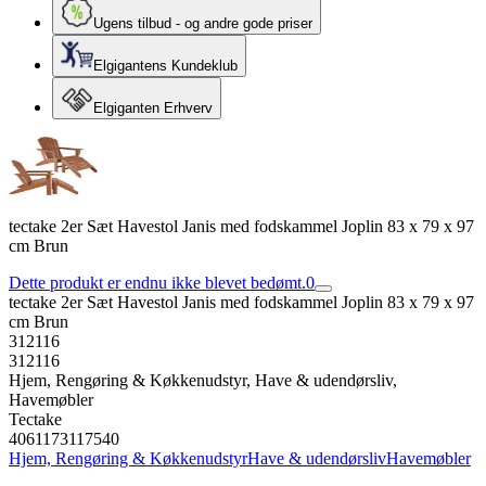
Ugens tilbud - og andre gode priser
Elgigantens Kundeklub
Elgiganten Erhverv
tectake 2er Sæt Havestol Janis med fodskammel Joplin 83 x 79 x 97
cm Brun
Dette produkt er endnu ikke blevet bedømt.
0
tectake 2er Sæt Havestol Janis med fodskammel Joplin 83 x 79 x 97
cm Brun
312116
312116
Hjem, Rengøring & Køkkenudstyr, Have & udendørsliv,
Havemøbler
Tectake
4061173117540
Hjem, Rengøring & Køkkenudstyr
Have & udendørsliv
Havemøbler