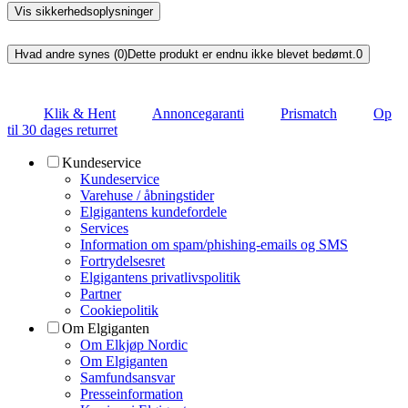
Vis sikkerhedsoplysninger
Hvad andre synes (0)
Dette produkt er endnu ikke blevet bedømt.
0
Klik & Hent
Annoncegaranti
Prismatch
Op
til 30 dages returret
Kundeservice
Kundeservice
Varehuse / åbningstider
Elgigantens kundefordele
Services
Information om spam/phishing-emails og SMS
Fortrydelsesret
Elgigantens privatlivspolitik
Partner
Cookiepolitik
Om Elgiganten
Om Elkjøp Nordic
Om Elgiganten
Samfundsansvar
Presseinformation