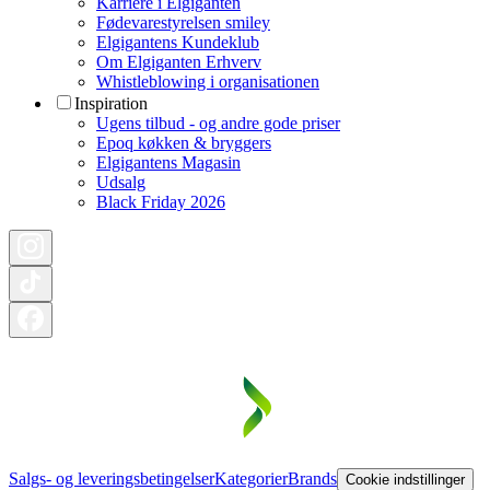
Karriere i Elgiganten
Fødevarestyrelsen smiley
Elgigantens Kundeklub
Om Elgiganten Erhverv
Whistleblowing i organisationen
Inspiration
Ugens tilbud - og andre gode priser
Epoq køkken & bryggers
Elgigantens Magasin
Udsalg
Black Friday 2026
Salgs- og leveringsbetingelser
Kategorier
Brands
Cookie indstillinger