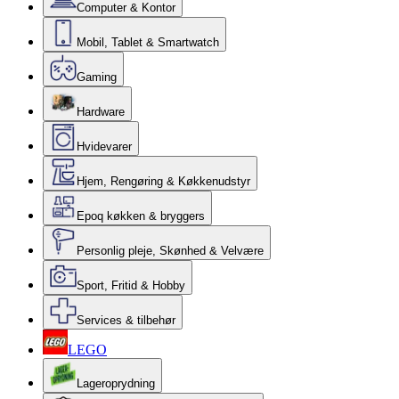
Computer & Kontor
Mobil, Tablet & Smartwatch
Gaming
Hardware
Hvidevarer
Hjem, Rengøring & Køkkenudstyr
Epoq køkken & bryggers
Personlig pleje, Skønhed & Velvære
Sport, Fritid & Hobby
Services & tilbehør
LEGO
Lageroprydning