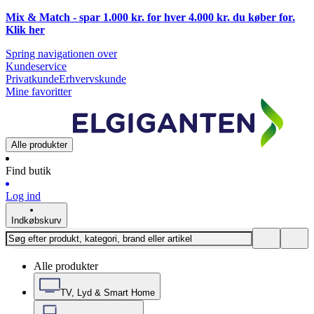
Mix & Match - spar 1.000 kr. for hver 4.000 kr. du køber for.
Klik
her
Spring navigationen over
Kundeservice
Privatkunde
Erhvervskunde
Mine favoritter
Alle produkter
Find butik
Log ind
Indkøbskurv
Alle produkter
TV, Lyd & Smart Home