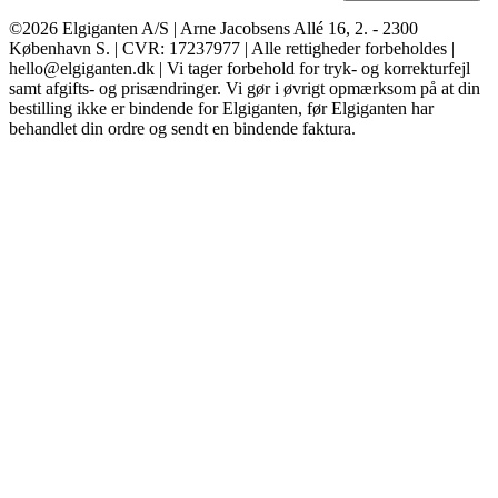
©2026 Elgiganten A/S | Arne Jacobsens Allé 16, 2. - 2300
København S. | CVR: 17237977 | Alle rettigheder forbeholdes |
hello@elgiganten.dk | Vi tager forbehold for tryk- og korrekturfejl
samt afgifts- og prisændringer. Vi gør i øvrigt opmærksom på at din
bestilling ikke er bindende for Elgiganten, før Elgiganten har
behandlet din ordre og sendt en bindende faktura.