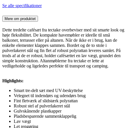
Se alle specifikationer
Mere om produktet
Dette tredelte cafésæt fra tectake overbeviser med sit smarte look og
høje fleksibilitet. De kompakte havemøbler er ideelle til små
balkoner, terrasser eller på altanen. Når de ikke er i brug, kan de
enkelte elementer klappes sammen. Bordet og de to stole i
pulverlakeret stål og fin flet af robust polyrattan leveres samlet. På
trods af at de er robust, holder cafésættet en lav vægt, grundet den
simple konstruktion. Altanmøblerne fra tectake er lette at
vedligeholde og ligeledes perfekte til transport og camping.
Highlights:
Smart tre-delt sæt med UV-beskyttelse
Velegnet til indendørs og udendørs brug
Fint fletværk af slidstærk polyrattan
Robust stel af pulverlakeret stål
Gulvskånende plastkapper
Pladsbesparende sammenklappelig
Lav vægt
Let rengøring