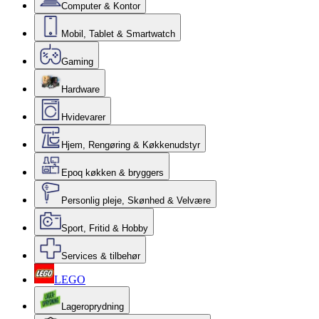
Computer & Kontor
Mobil, Tablet & Smartwatch
Gaming
Hardware
Hvidevarer
Hjem, Rengøring & Køkkenudstyr
Epoq køkken & bryggers
Personlig pleje, Skønhed & Velvære
Sport, Fritid & Hobby
Services & tilbehør
LEGO
Lageroprydning