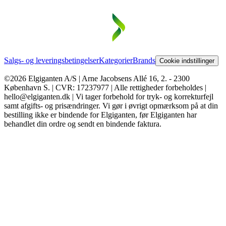
Salgs- og leveringsbetingelser
Kategorier
Brands
Cookie indstillinger
©2026 Elgiganten A/S | Arne Jacobsens Allé 16, 2. - 2300
København S. | CVR: 17237977 | Alle rettigheder forbeholdes |
hello@elgiganten.dk | Vi tager forbehold for tryk- og korrekturfejl
samt afgifts- og prisændringer. Vi gør i øvrigt opmærksom på at din
bestilling ikke er bindende for Elgiganten, før Elgiganten har
behandlet din ordre og sendt en bindende faktura.