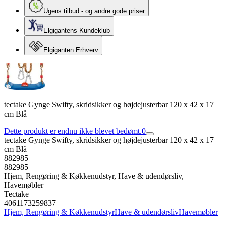
Ugens tilbud - og andre gode priser
Elgigantens Kundeklub
Elgiganten Erhverv
tectake Gynge Swifty, skridsikker og højdejusterbar 120 x 42 x 17
cm Blå
Dette produkt er endnu ikke blevet bedømt.
0
tectake Gynge Swifty, skridsikker og højdejusterbar 120 x 42 x 17
cm Blå
882985
882985
Hjem, Rengøring & Køkkenudstyr, Have & udendørsliv,
Havemøbler
Tectake
4061173259837
Hjem, Rengøring & Køkkenudstyr
Have & udendørsliv
Havemøbler