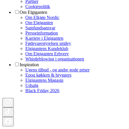
Partner
Cookiepolitik
Om Elgiganten
Om Elkjøp Nordic
Om Elgiganten
Samfundsansvar
Presseinformation
Karriere i Elgiganten
Fødevarestyrelsen smiley
Elgigantens Kundeklub
Om Elgiganten Erhverv
Whistleblowing i organisationen
Inspiration
Ugens tilbud - og andre gode priser
Epoq køkken & bryggers
Elgigantens Magasin
Udsalg
Black Friday 2026