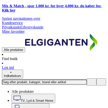
Mix & Match - spar 1.000 kr. for hver 4.000 kr. du køber for.
Klik
her
Spring navigationen over
Kundeservice
Privatkunde
Erhvervskunde
Mine favoritter
Alle produkter
Find butik
Log ind
Indkøbskurv
Alle produkter
TV, Lyd & Smart Home