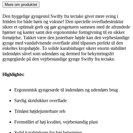
Mere om produktet
Den hyggelige gyngestol Swifty fra tectake giver mere sving i
fritiden for både børn og voksne! Den specielle overfladestruktur
sikrer et optimalt greb og gør gyngeturen sammen med de afrundede
hjørner og kanter samt den ergonomiske formgivning til en sikker
fornøjelse. Takket være den justerbare højde kan den vejrbestandige
gynge med vandafvisende overflade altid tilpasses perfekt til den
enkeltes kropshøjde. To solide karabinhager sikrer enorm stabilitet
indendørs såvel som udendørs og dermed for bekymringsfri
gyngeglæde på den vejrbestandige gynge Swifty fra tectake.
Highlights:
Ergonomisk gyngesæde til indendørs og udendørs brug
Særlig skridsikker overflade
Trinløst højdejusterbare reb
Fremstillet af høj kvalitet, vejrbestandig plast
Solid karabinhage for høj belastning