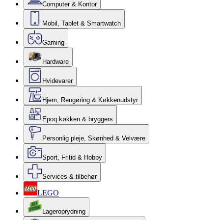
Computer & Kontor
Mobil, Tablet & Smartwatch
Gaming
Hardware
Hvidevarer
Hjem, Rengøring & Køkkenudstyr
Epoq køkken & bryggers
Personlig pleje, Skønhed & Velvære
Sport, Fritid & Hobby
Services & tilbehør
LEGO
Lageroprydning