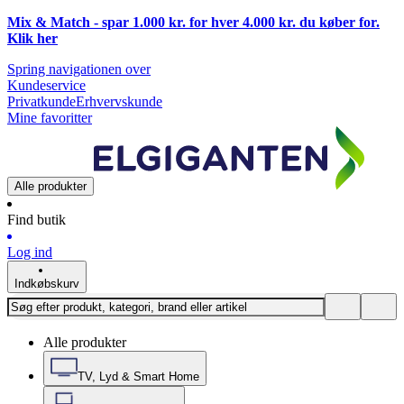
Mix & Match - spar 1.000 kr. for hver 4.000 kr. du køber for.
Klik
her
Spring navigationen over
Kundeservice
Privatkunde
Erhvervskunde
Mine favoritter
Alle produkter
Find butik
Log ind
Indkøbskurv
Alle produkter
TV, Lyd & Smart Home