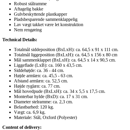
Robust stålramme
Aftagelig bakke
Gulvbeskyttende plastkapper
Pladsbesparende sammenklappelig
Lav vægt takket være let konstruktion
Nem rengøring
Technical Details:
Totalmål siddeposition (BxLxH): ca. 64,5 x 91 x 111 cm.
Totalmål liggeposition (BxLxH): ca. 64,5 x 156 x 80 cm
Mål sammenklappet (BxLxH): ca. 64,5 x 14 x 90,5 cm.
Liggeflade (LxB): ca. 160 x 43,5 cm.
Siddehøjde: ca. 36 - 44 cm.
Højde armlæn: ca. 45,5 - 63 cm.
Afstand armlæn: ca. 52,5 cm.
Højde ryglæn: ca. 77 cm.
Mål hovedpude (BxLxH): ca. 34 x 5,5 x 17,5 cm.
Monterbar hylde (BxD): ca. 17 x 31 cm.
Diameter stelramme: ca. 2,3 cm.
Belastbarhed: 120 kg.
Vægt: ca. 6,9 kg.
Materiale: Stål, Oxford (Polyester)
Content of delivery: