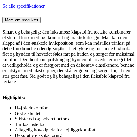
Se alle specifikationer
Mere om produktet
Smart og behagelig: den luksuriøse klapstol fra tectake kombinerer
et stilrent look med høj komfort og praktisk design. Man kan nemt
slappe af i den ønskede hvileposition, som kan indstilles trinløst på
dette funktionelle udendørsmøbel. Det tykke og polstrede Oxford-
flet og hynden til hovedet føles rart på huden og sørger for maksimal
komfort. Den holdbare polstring og hynden til hovedet er meget let
at vedligeholde og er fastgjort med en dekorativ elastiksnøre. benene
er udstyret med plastkapper, der skåner gulvet og sørger for, at den
står godt fast. Sid godt og lig behageligt i den fleksible klapstol fra
tectake.
Highlights:
Høj siddekomfort
God stabilitet
Slidstærkt og polstret betræk
Trinløs justerbar
Aftagelig hovedpude for høj liggekomfort
Dekorativ elastiksnøring