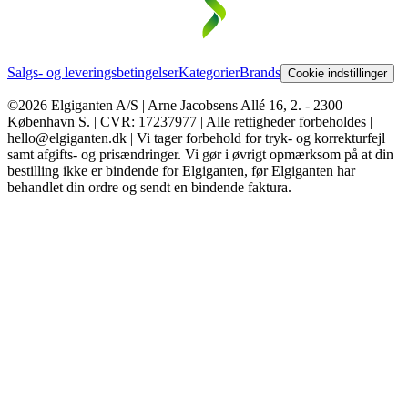
Salgs- og leveringsbetingelser
Kategorier
Brands
Cookie indstillinger
©2026 Elgiganten A/S | Arne Jacobsens Allé 16, 2. - 2300
København S. | CVR: 17237977 | Alle rettigheder forbeholdes |
hello@elgiganten.dk | Vi tager forbehold for tryk- og korrekturfejl
samt afgifts- og prisændringer. Vi gør i øvrigt opmærksom på at din
bestilling ikke er bindende for Elgiganten, før Elgiganten har
behandlet din ordre og sendt en bindende faktura.