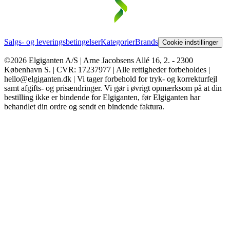
Salgs- og leveringsbetingelser
Kategorier
Brands
Cookie indstillinger
©2026 Elgiganten A/S | Arne Jacobsens Allé 16, 2. - 2300
København S. | CVR: 17237977 | Alle rettigheder forbeholdes |
hello@elgiganten.dk | Vi tager forbehold for tryk- og korrekturfejl
samt afgifts- og prisændringer. Vi gør i øvrigt opmærksom på at din
bestilling ikke er bindende for Elgiganten, før Elgiganten har
behandlet din ordre og sendt en bindende faktura.