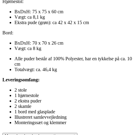
Hjørnestol:
BxDxH: 75 x 75 x 60 cm
Vægt: ca 8,1 kg
Ekstra pude (grøn): ca 42 x 42 x 15 cm
Bord:
BxDxH: 70 x 70 x 26 cm
Vægt: ca 8 kg
Alle puder består af 100% Polyester, har en tykkelse på ca. 10
cm
Totalvægt: ca. 46,4 kg
Leveringsomfang:
2 stole
1 hjørnestole
2 ekstra puder
2 skamle
1 bord med glasplade
Illustreret samlevvejledning
Monteringssæt og klemmer