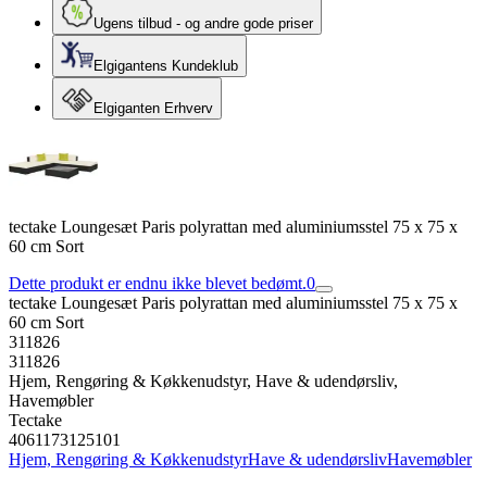
Ugens tilbud - og andre gode priser
Elgigantens Kundeklub
Elgiganten Erhverv
tectake Loungesæt Paris polyrattan med aluminiumsstel 75 x 75 x
60 cm Sort
Dette produkt er endnu ikke blevet bedømt.
0
tectake Loungesæt Paris polyrattan med aluminiumsstel 75 x 75 x
60 cm Sort
311826
311826
Hjem, Rengøring & Køkkenudstyr, Have & udendørsliv,
Havemøbler
Tectake
4061173125101
Hjem, Rengøring & Køkkenudstyr
Have & udendørsliv
Havemøbler