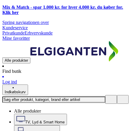
Mix & Match - spar 1.000 kr. for hver 4.000 kr. du køber for.
Klik
her
Spring navigationen over
Kundeservice
Privatkunde
Erhvervskunde
Mine favoritter
Alle produkter
Find butik
Log ind
Indkøbskurv
Alle produkter
TV, Lyd & Smart Home