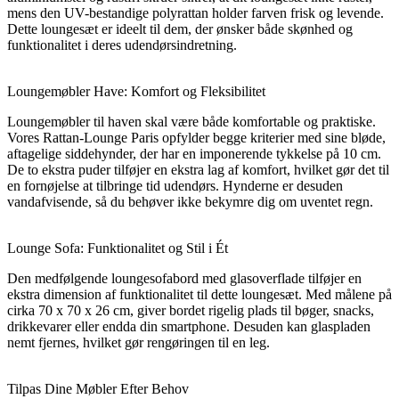
mens den UV-bestandige polyrattan holder farven frisk og levende.
Dette loungesæt er ideelt til dem, der ønsker både skønhed og
funktionalitet i deres udendørsindretning.
Loungemøbler Have: Komfort og Fleksibilitet
Loungemøbler til haven skal være både komfortable og praktiske.
Vores Rattan-Lounge Paris opfylder begge kriterier med sine bløde,
aftagelige siddehynder, der har en imponerende tykkelse på 10 cm.
De to ekstra puder tilføjer en ekstra lag af komfort, hvilket gør det til
en fornøjelse at tilbringe tid udendørs. Hynderne er desuden
vandafvisende, så du behøver ikke bekymre dig om uventet regn.
Lounge Sofa: Funktionalitet og Stil i Ét
Den medfølgende loungesofabord med glasoverflade tilføjer en
ekstra dimension af funktionalitet til dette loungesæt. Med målene på
cirka 70 x 70 x 26 cm, giver bordet rigelig plads til bøger, snacks,
drikkevarer eller endda din smartphone. Desuden kan glaspladen
nemt fjernes, hvilket gør rengøringen til en leg.
Tilpas Dine Møbler Efter Behov