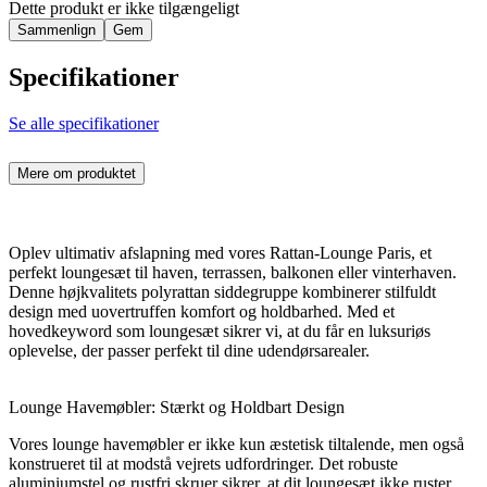
Dette produkt er ikke tilgængeligt
Sammenlign
Gem
Specifikationer
Se alle specifikationer
Mere om produktet
Oplev ultimativ afslapning med vores Rattan-Lounge Paris, et
perfekt loungesæt til haven, terrassen, balkonen eller vinterhaven.
Denne højkvalitets polyrattan siddegruppe kombinerer stilfuldt
design med uovertruffen komfort og holdbarhed. Med et
hovedkeyword som loungesæt sikrer vi, at du får en luksuriøs
oplevelse, der passer perfekt til dine udendørsarealer.
Lounge Havemøbler: Stærkt og Holdbart Design
Vores lounge havemøbler er ikke kun æstetisk tiltalende, men også
konstrueret til at modstå vejrets udfordringer. Det robuste
aluminiumstel og rustfri skruer sikrer, at dit loungesæt ikke ruster,