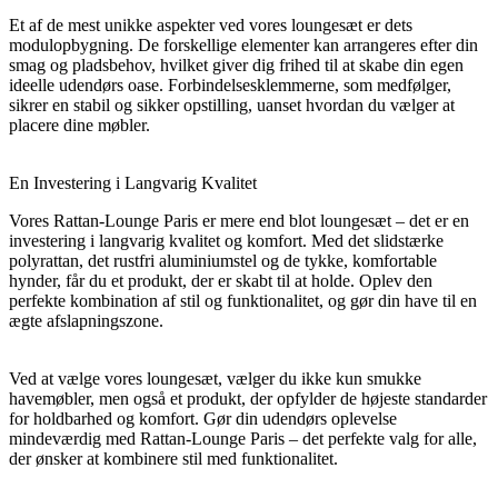
Et af de mest unikke aspekter ved vores loungesæt er dets
modulopbygning. De forskellige elementer kan arrangeres efter din
smag og pladsbehov, hvilket giver dig frihed til at skabe din egen
ideelle udendørs oase. Forbindelsesklemmerne, som medfølger,
sikrer en stabil og sikker opstilling, uanset hvordan du vælger at
placere dine møbler.
En Investering i Langvarig Kvalitet
Vores Rattan-Lounge Paris er mere end blot loungesæt – det er en
investering i langvarig kvalitet og komfort. Med det slidstærke
polyrattan, det rustfri aluminiumstel og de tykke, komfortable
hynder, får du et produkt, der er skabt til at holde. Oplev den
perfekte kombination af stil og funktionalitet, og gør din have til en
ægte afslapningszone.
Ved at vælge vores loungesæt, vælger du ikke kun smukke
havemøbler, men også et produkt, der opfylder de højeste standarder
for holdbarhed og komfort. Gør din udendørs oplevelse
mindeværdig med Rattan-Lounge Paris – det perfekte valg for alle,
der ønsker at kombinere stil med funktionalitet.