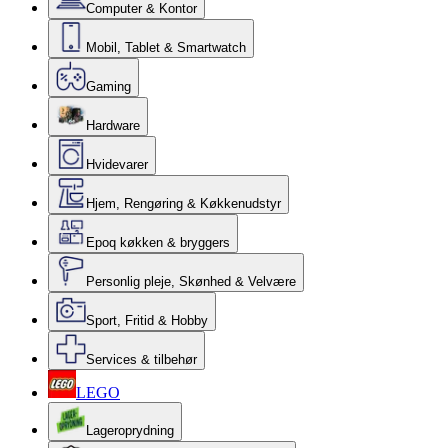
Computer & Kontor
Mobil, Tablet & Smartwatch
Gaming
Hardware
Hvidevarer
Hjem, Rengøring & Køkkenudstyr
Epoq køkken & bryggers
Personlig pleje, Skønhed & Velvære
Sport, Fritid & Hobby
Services & tilbehør
LEGO
Lageroprydning