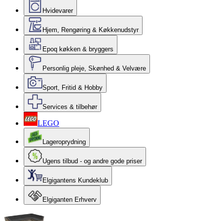
Hvidevarer
Hjem, Rengøring & Køkkenudstyr
Epoq køkken & bryggers
Personlig pleje, Skønhed & Velvære
Sport, Fritid & Hobby
Services & tilbehør
LEGO
Lageroprydning
Ugens tilbud - og andre gode priser
Elgigantens Kundeklub
Elgiganten Erhverv