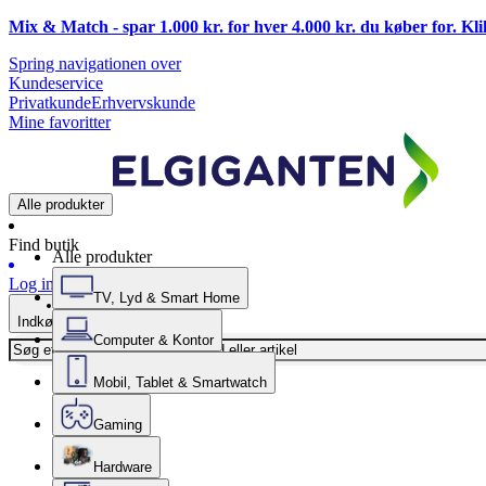
Mix & Match - spar 1.000 kr. for hver 4.000 kr. du køber for. Kl
Spring navigationen over
Kundeservice
Privatkunde
Erhvervskunde
Mine favoritter
Alle produkter
Find butik
Alle produkter
Log ind
TV, Lyd & Smart Home
Indkøbskurv
Computer & Kontor
Mobil, Tablet & Smartwatch
Gaming
Hardware