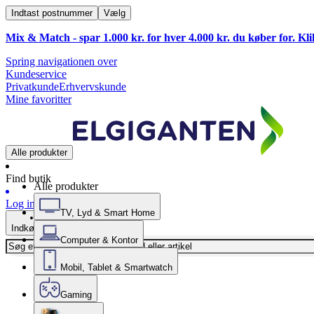
Indtast postnummer
Vælg
Mix & Match - spar 1.000 kr. for hver 4.000 kr. du køber for. Kl
Spring navigationen over
Kundeservice
Privatkunde
Erhvervskunde
Mine favoritter
Alle produkter
Find butik
Alle produkter
Log ind
TV, Lyd & Smart Home
Indkøbskurv
Computer & Kontor
Mobil, Tablet & Smartwatch
Gaming