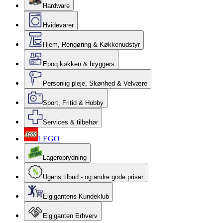
Hardware
Hvidevarer
Hjem, Rengøring & Køkkenudstyr
Epoq køkken & bryggers
Personlig pleje, Skønhed & Velvære
Sport, Fritid & Hobby
Services & tilbehør
LEGO
Lageroprydning
Ugens tilbud - og andre gode priser
Elgigantens Kundeklub
Elgiganten Erhverv