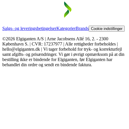
Salgs- og leveringsbetingelser
Kategorier
Brands
Cookie indstillinger
©2026 Elgiganten A/S | Arne Jacobsens Allé 16, 2. - 2300
København S. | CVR: 17237977 | Alle rettigheder forbeholdes |
hello@elgiganten.dk | Vi tager forbehold for tryk- og korrekturfejl
samt afgifts- og prisændringer. Vi gør i øvrigt opmærksom på at din
bestilling ikke er bindende for Elgiganten, før Elgiganten har
behandlet din ordre og sendt en bindende faktura.