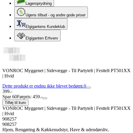
Lageroprydning
Ugens tilbud - og andre gode priser
Elgigantens Kundeklub
Elgiganten Erhverv
VONROC Myggenet | Sidevægge - Til Partytelt | Festtelt PT501XX
| Hvid
Dette produkt er endnu ikke blevet bedømt.
0
399.-
Spar 60
Førpris: 459.-
Tilføj til kurv
VONROC Myggenet | Sidevægge - Til Partytelt | Festtelt PT501XX
| Hvid
908257
908257
Hjem, Rengøring & Køkkenudstyr, Have & udendørsliv,