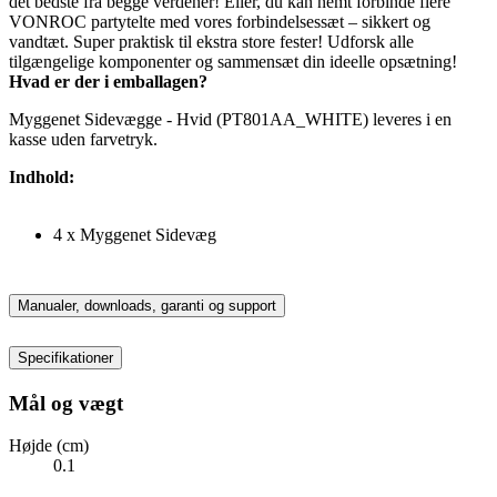
det bedste fra begge verdener! Eller, du kan nemt forbinde flere
VONROC partytelte med vores forbindelsessæt – sikkert og
vandtæt. Super praktisk til ekstra store fester! Udforsk alle
tilgængelige komponenter og sammensæt din ideelle opsætning!
Hvad er der i emballagen?
Myggenet Sidevægge - Hvid (PT801AA_WHITE) leveres i en
kasse uden farvetryk.
Indhold:
4 x Myggenet Sidevæg
Manualer, downloads, garanti og support
Specifikationer
Mål og vægt
Højde (cm)
0.1