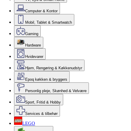
Computer & Kontor
Mobil, Tablet & Smartwatch
Gaming
Hardware
Hvidevarer
Hjem, Rengøring & Køkkenudstyr
Epoq køkken & bryggers
Personlig pleje, Skønhed & Velvære
Sport, Fritid & Hobby
Services & tilbehør
LEGO