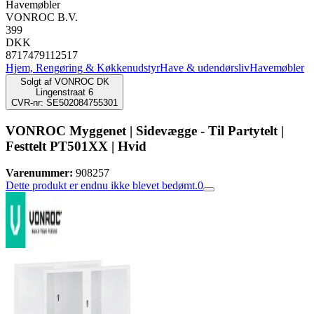
Havemøbler
VONROC B.V.
399
DKK
8717479112517
Hjem, Rengøring & Køkkenudstyr
Have & udendørsliv
Havemøbler
Solgt af
VONROC DK
Lingenstraat 6
CVR-nr: SE502084755301
VONROC Myggenet | Sidevægge - Til Partytelt |
Festtelt PT501XX | Hvid
Varenummer:
908257
Dette produkt er endnu ikke blevet bedømt.
0