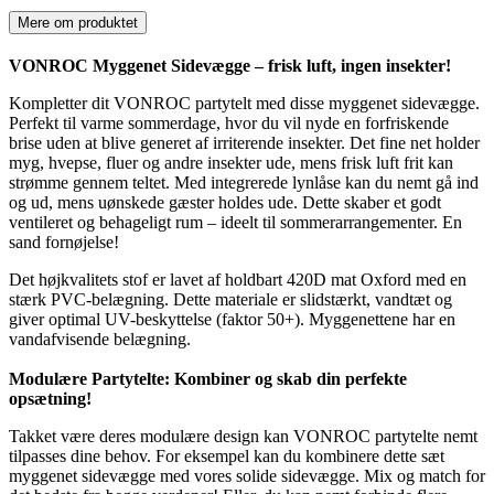
Mere om produktet
VONROC Myggenet Sidevægge – frisk luft, ingen insekter!
Kompletter dit VONROC partytelt med disse myggenet sidevægge.
Perfekt til varme sommerdage, hvor du vil nyde en forfriskende
brise uden at blive generet af irriterende insekter. Det fine net holder
myg, hvepse, fluer og andre insekter ude, mens frisk luft frit kan
strømme gennem teltet. Med integrerede lynlåse kan du nemt gå ind
og ud, mens uønskede gæster holdes ude. Dette skaber et godt
ventileret og behageligt rum – ideelt til sommerarrangementer. En
sand fornøjelse!
Det højkvalitets stof er lavet af holdbart 420D mat Oxford med en
stærk PVC-belægning. Dette materiale er slidstærkt, vandtæt og
giver optimal UV-beskyttelse (faktor 50+). Myggenettene har en
vandafvisende belægning.
Modulære Partytelte: Kombiner og skab din perfekte
opsætning!
Takket være deres modulære design kan VONROC partytelte nemt
tilpasses dine behov. For eksempel kan du kombinere dette sæt
myggenet sidevægge med vores solide sidevægge. Mix og match for