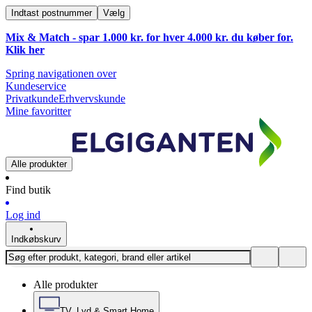
Indtast postnummer
Vælg
Mix & Match - spar 1.000 kr. for hver 4.000 kr. du køber for.
Klik
her
Spring navigationen over
Kundeservice
Privatkunde
Erhvervskunde
Mine favoritter
Alle produkter
Find butik
Log ind
Indkøbskurv
Alle produkter
TV, Lyd & Smart Home