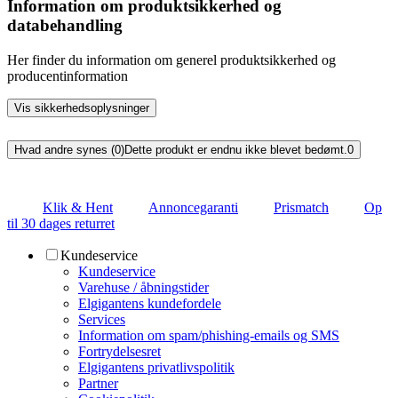
Information om produktsikkerhed og
databehandling
Her finder du information om generel produktsikkerhed og
producentinformation
Vis sikkerhedsoplysninger
Hvad andre synes (0)
Dette produkt er endnu ikke blevet bedømt.
0
Klik & Hent
Annoncegaranti
Prismatch
Op
til 30 dages returret
Kundeservice
Kundeservice
Varehuse / åbningstider
Elgigantens kundefordele
Services
Information om spam/phishing-emails og SMS
Fortrydelsesret
Elgigantens privatlivspolitik
Partner