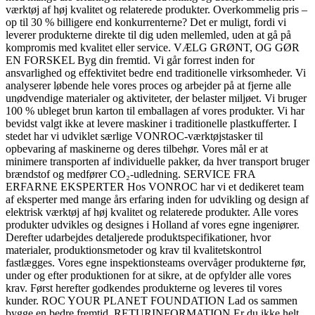
værktøj af høj kvalitet og relaterede produkter. Overkommelig pris –
op til 30 % billigere end konkurrenterne? Det er muligt, fordi vi
leverer produkterne direkte til dig uden mellemled, uden at gå på
kompromis med kvalitet eller service. VÆLG GRØNT, OG GØR
EN FORSKEL Byg din fremtid. Vi går forrest inden for
ansvarlighed og effektivitet bedre end traditionelle virksomheder. Vi
analyserer løbende hele vores proces og arbejder på at fjerne alle
unødvendige materialer og aktiviteter, der belaster miljøet. Vi bruger
100 % ubleget brun karton til emballagen af vores produkter. Vi har
bevidst valgt ikke at levere maskiner i traditionelle plastkufferter. I
stedet har vi udviklet særlige VONROC-værktøjstasker til
opbevaring af maskinerne og deres tilbehør. Vores mål er at
minimere transporten af individuelle pakker, da hver transport bruger
brændstof og medfører CO₂-udledning. SERVICE FRA
ERFARNE EKSPERTER Hos VONROC har vi et dedikeret team
af eksperter med mange års erfaring inden for udvikling og design af
elektrisk værktøj af høj kvalitet og relaterede produkter. Alle vores
produkter udvikles og designes i Holland af vores egne ingeniører.
Derefter udarbejdes detaljerede produktspecifikationer, hvor
materialer, produktionsmetoder og krav til kvalitetskontrol
fastlægges. Vores egne inspektionsteams overvåger produkterne før,
under og efter produktionen for at sikre, at de opfylder alle vores
krav. Først herefter godkendes produkterne og leveres til vores
kunder. ROC YOUR PLANET FOUNDATION Lad os sammen
bygge en bedre fremtid. RETURINFORMATION Er du ikke helt