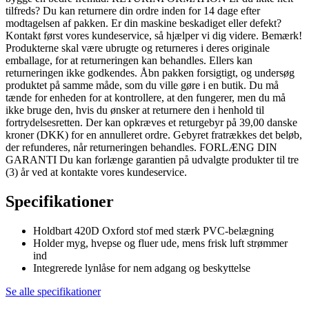
tilfreds? Du kan returnere din ordre inden for 14 dage efter
modtagelsen af pakken. Er din maskine beskadiget eller defekt?
Kontakt først vores kundeservice, så hjælper vi dig videre. Bemærk!
Produkterne skal være ubrugte og returneres i deres originale
emballage, for at returneringen kan behandles. Ellers kan
returneringen ikke godkendes. Åbn pakken forsigtigt, og undersøg
produktet på samme måde, som du ville gøre i en butik. Du må
tænde for enheden for at kontrollere, at den fungerer, men du må
ikke bruge den, hvis du ønsker at returnere den i henhold til
fortrydelsesretten. Der kan opkræves et returgebyr på 39,00 danske
kroner (DKK) for en annulleret ordre. Gebyret fratrækkes det beløb,
der refunderes, når returneringen behandles. FORLÆNG DIN
GARANTI Du kan forlænge garantien på udvalgte produkter til tre
(3) år ved at kontakte vores kundeservice.
Specifikationer
Holdbart 420D Oxford stof med stærk PVC-belægning
Holder myg, hvepse og fluer ude, mens frisk luft strømmer
ind
Integrerede lynlåse for nem adgang og beskyttelse
Se alle specifikationer