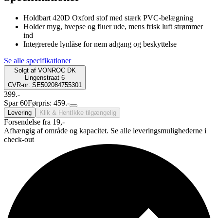
Holdbart 420D Oxford stof med stærk PVC-belægning
Holder myg, hvepse og fluer ude, mens frisk luft strømmer
ind
Integrerede lynlåse for nem adgang og beskyttelse
Se alle specifikationer
Solgt af
VONROC DK
Lingenstraat 6
CVR-nr: SE502084755301
399.-
Spar 60
Førpris: 459.-
Levering
Klik & Hent
Ikke tilgængelig
Forsendelse fra 19,-
Afhængig af område og kapacitet. Se alle leveringsmulighederne i
check-out