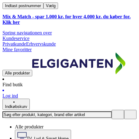
Indtast postnummer
Vælg
Mix & Match - spar 1.000 kr. for hver 4.000 kr. du køber for.
Klik
her
Spring navigationen over
Kundeservice
Privatkunde
Erhvervskunde
Mine favoritter
Alle produkter
Find butik
Log ind
Indkøbskurv
Alle produkter
TV, Lyd & Smart Home