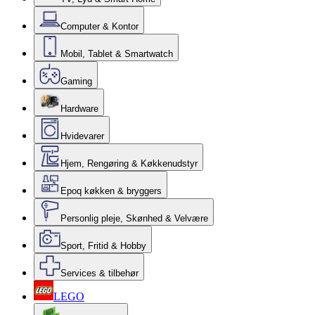
Computer & Kontor
Mobil, Tablet & Smartwatch
Gaming
Hardware
Hvidevarer
Hjem, Rengøring & Køkkenudstyr
Epoq køkken & bryggers
Personlig pleje, Skønhed & Velvære
Sport, Fritid & Hobby
Services & tilbehør
LEGO