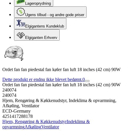
Lageroprydning
Ugens tilbud - og andre gode priser
Elgigantens Kundeklub
Elgiganten Erhverv
Ordet fan fan piedestal fan køler fan luft 18 inches (42 cm) 90W
Dette produkt er endnu ikke blevet bedømt.
0
Ordet fan fan piedestal fan køler fan luft 18 inches (42 cm) 90W
240074
240074
Hjem, Rengøring & Køkkenudstyr, Indeklima & opvarmning,
Afkøling, Ventilator
ECD-Germany
4251417288178
Hjem, Rengøring & Køkkenudstyr
Indeklima &
opvarmning
Afkøling
Ventilator