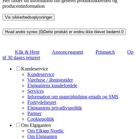
Her finder du information om generel produktsikkerhed og
producentinformation
Vis sikkerhedsoplysninger
Hvad andre synes (0)
Dette produkt er endnu ikke blevet bedømt.
0
Klik & Hent
Annoncegaranti
Prismatch
Op
til 30 dages returret
Kundeservice
Kundeservice
Varehuse / åbningstider
Elgigantens kundefordele
Services
Information om spam/phishing-emails og SMS
Fortrydelsesret
Elgigantens privatlivspolitik
Partner
Cookiepolitik
Om Elgiganten
Om Elkjøp Nordic
Om Elgiganten