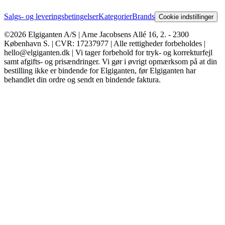
Salgs- og leveringsbetingelser
Kategorier
Brands
Cookie indstillinger
©2026 Elgiganten A/S | Arne Jacobsens Allé 16, 2. - 2300
København S. | CVR: 17237977 | Alle rettigheder forbeholdes |
hello@elgiganten.dk | Vi tager forbehold for tryk- og korrekturfejl
samt afgifts- og prisændringer. Vi gør i øvrigt opmærksom på at din
bestilling ikke er bindende for Elgiganten, før Elgiganten har
behandlet din ordre og sendt en bindende faktura.