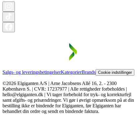
Salgs- og leveringsbetingelser
Kategorier
Brands
Cookie indstillinger
©2026 Elgiganten A/S | Arne Jacobsens Allé 16, 2. - 2300
København S. | CVR: 17237977 | Alle rettigheder forbeholdes |
hello@elgiganten.dk | Vi tager forbehold for tryk- og korrekturfejl
samt afgifts- og prisændringer. Vi gør i øvrigt opmærksom på at din
bestilling ikke er bindende for Elgiganten, før Elgiganten har
behandlet din ordre og sendt en bindende faktura.