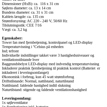
Dimensioner (HxB): ca. 116 x 31 cm
Søjlens diameter: ca. 13 x 14 cm
Bundens diameter: ca. 31 x 31 cm
Kablets længde: ca. 135 cm
Strømforsyning: AC 220 - 240 V, 50/60 Hz
Tilslutningsstik: CEE 7/16
Vægt: ca. 3,2 kg
Egenskaber:
Tower fan med fjernbetjening, kontrolpanel og LED-display
Temperaturvisning i °Celsius på enheden
Ind; tefront
Individuelle indstillinger takket være 3 hastighedsniveauer og
ventilationstilstande hver
Baggrundsbelyst LED-display med indvendig temperaturvisning
Inkluderer praktisk fjernbetjening til praktisk kontrol (Batteriet er
inkluderet i leveringsomfanget)
Økonomisk i forbrug, kun 45 watt strømforbrug
Driftstilstande: Normal, nattilstand, naturtilstand
Nattilstand: faldende hastighed indtil slukning
Naturtilstand: stigende og faldende ventilationshastighed
Leveringsomfang:
1x søjleventilator
1x fjernbetjening inkl. batterier