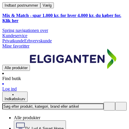
Indtast postnummer
Vælg
Mix & Match - spar 1.000 kr. for hver 4.000 kr. du køber for.
Klik
her
Spring navigationen over
Kundeservice
Privatkunde
Erhvervskunde
Mine favoritter
Alle produkter
Find butik
Log ind
Indkøbskurv
Alle produkter
TV, Lyd & Smart Home