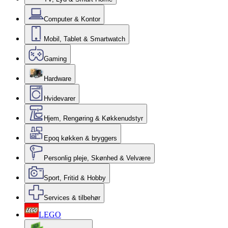
Computer & Kontor
Mobil, Tablet & Smartwatch
Gaming
Hardware
Hvidevarer
Hjem, Rengøring & Køkkenudstyr
Epoq køkken & bryggers
Personlig pleje, Skønhed & Velvære
Sport, Fritid & Hobby
Services & tilbehør
LEGO