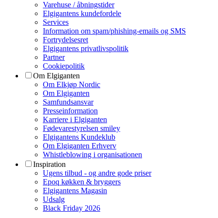
Varehuse / åbningstider
Elgigantens kundefordele
Services
Information om spam/phishing-emails og SMS
Fortrydelsesret
Elgigantens privatlivspolitik
Partner
Cookiepolitik
Om Elgiganten
Om Elkjøp Nordic
Om Elgiganten
Samfundsansvar
Presseinformation
Karriere i Elgiganten
Fødevarestyrelsen smiley
Elgigantens Kundeklub
Om Elgiganten Erhverv
Whistleblowing i organisationen
Inspiration
Ugens tilbud - og andre gode priser
Epoq køkken & bryggers
Elgigantens Magasin
Udsalg
Black Friday 2026