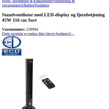
Hjem, Rengøring & Køkkenudstyr
Indeklima &
opvarmning
Afkøling
Ventilator
Standventilator med LED-display og fjernbetjening
45W 116 cm Sort
Varenummer:
239994
Dette produkt er endnu ikke blevet bedømt.
0