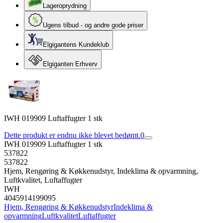
Lageroprydning
Ugens tilbud - og andre gode priser
Elgigantens Kundeklub
Elgiganten Erhverv
IWH 019909 Luftaffugter 1 stk
Dette produkt er endnu ikke blevet bedømt.
0
IWH 019909 Luftaffugter 1 stk
537822
537822
Hjem, Rengøring & Køkkenudstyr, Indeklima & opvarmning,
Luftkvalitet, Luftaffugter
IWH
4045914199095
Hjem, Rengøring & Køkkenudstyr
Indeklima &
opvarmning
Luftkvalitet
Luftaffugter