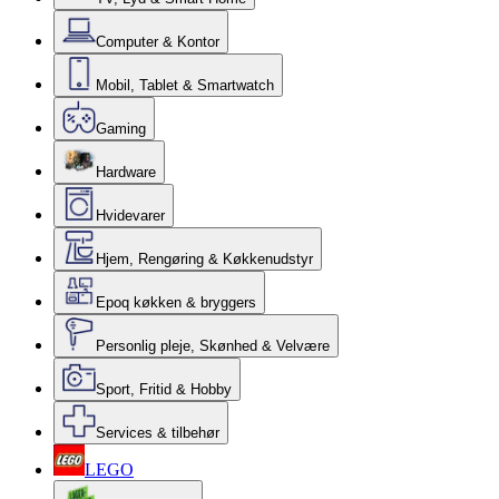
Computer & Kontor
Mobil, Tablet & Smartwatch
Gaming
Hardware
Hvidevarer
Hjem, Rengøring & Køkkenudstyr
Epoq køkken & bryggers
Personlig pleje, Skønhed & Velvære
Sport, Fritid & Hobby
Services & tilbehør
LEGO