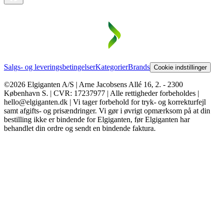
Salgs- og leveringsbetingelser
Kategorier
Brands
Cookie indstillinger
©2026 Elgiganten A/S | Arne Jacobsens Allé 16, 2. - 2300
København S. | CVR: 17237977 | Alle rettigheder forbeholdes |
hello@elgiganten.dk | Vi tager forbehold for tryk- og korrekturfejl
samt afgifts- og prisændringer. Vi gør i øvrigt opmærksom på at din
bestilling ikke er bindende for Elgiganten, før Elgiganten har
behandlet din ordre og sendt en bindende faktura.