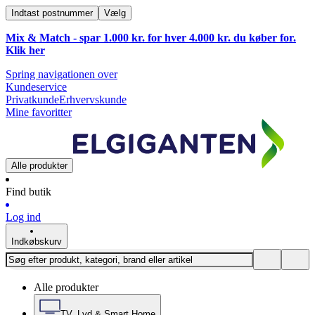
Indtast postnummer
Vælg
Mix & Match - spar 1.000 kr. for hver 4.000 kr. du køber for.
Klik
her
Spring navigationen over
Kundeservice
Privatkunde
Erhvervskunde
Mine favoritter
Alle produkter
Find butik
Log ind
Indkøbskurv
Alle produkter
TV, Lyd & Smart Home