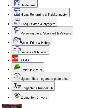
Hvidevarer
Hjem, Rengøring & Køkkenudstyr
Epoq køkken & bryggers
Personlig pleje, Skønhed & Velvære
Sport, Fritid & Hobby
Services & tilbehør
LEGO
Lageroprydning
Ugens tilbud - og andre gode priser
Elgigantens Kundeklub
Elgiganten Erhverv