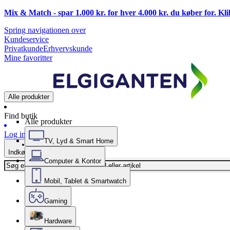
Mix & Match - spar 1.000 kr. for hver 4.000 kr. du køber for. Kl
Spring navigationen over
Kundeservice
Privatkunde
Erhvervskunde
Mine favoritter
Alle produkter
Find butik
Alle produkter
Log ind
TV, Lyd & Smart Home
Indkøbskurv
Computer & Kontor
Mobil, Tablet & Smartwatch
Gaming
Hardware