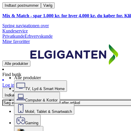
Indtast postnummer
Vælg
Mix & Match - spar 1.000 kr. for hver 4.000 kr. du køber for. Kl
Spring navigationen over
Kundeservice
Privatkunde
Erhvervskunde
Mine favoritter
Alle produkter
Find butik
Alle produkter
Log ind
TV, Lyd & Smart Home
Indkøbskurv
Computer & Kontor
Mobil, Tablet & Smartwatch
Gaming