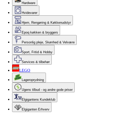
Hardware
Hvidevarer
Hjem, Rengøring & Køkkenudstyr
Epoq køkken & bryggers
Personlig pleje, Skønhed & Velvære
Sport, Fritid & Hobby
Services & tilbehør
LEGO
Lageroprydning
Ugens tilbud - og andre gode priser
Elgigantens Kundeklub
Elgiganten Erhverv