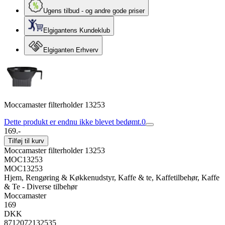
Ugens tilbud - og andre gode priser
Elgigantens Kundeklub
Elgiganten Erhverv
Moccamaster filterholder 13253
Dette produkt er endnu ikke blevet bedømt.
0
169.-
Tilføj til kurv
Moccamaster filterholder 13253
MOC13253
MOC13253
Hjem, Rengøring & Køkkenudstyr, Kaffe & te, Kaffetilbehør, Kaffe
& Te - Diverse tilbehør
Moccamaster
169
DKK
8712072132535