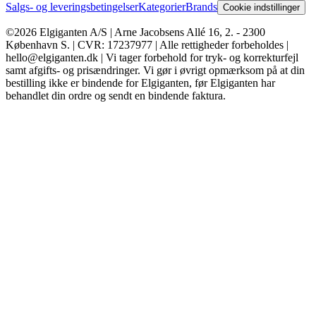
Salgs- og leveringsbetingelser
Kategorier
Brands
Cookie indstillinger
©2026 Elgiganten A/S | Arne Jacobsens Allé 16, 2. - 2300
København S. | CVR: 17237977 | Alle rettigheder forbeholdes |
hello@elgiganten.dk | Vi tager forbehold for tryk- og korrekturfejl
samt afgifts- og prisændringer. Vi gør i øvrigt opmærksom på at din
bestilling ikke er bindende for Elgiganten, før Elgiganten har
behandlet din ordre og sendt en bindende faktura.