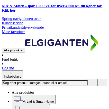
Mix & Match - spar 1.000 kr. for hver 4.000 kr. du køber for.
Klik
her
Spring navigationen over
Kundeservice
Privatkunde
Erhvervskunde
Mine favoritter
Alle produkter
Find butik
Log ind
Indkøbskurv
Alle produkter
TV, Lyd & Smart Home