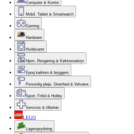
Computer & Kontor
Mobil, Tablet & Smartwatch
Gaming
Hardware
Hvidevarer
Hjem, Rengøring & Køkkenudstyr
Epoq køkken & bryggers
Personlig pleje, Skønhed & Velvære
Sport, Fritid & Hobby
Services & tilbehør
LEGO
Lageroprydning