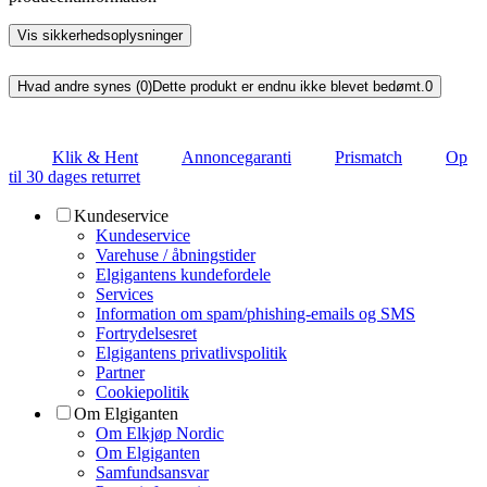
Vis sikkerhedsoplysninger
Hvad andre synes (0)
Dette produkt er endnu ikke blevet bedømt.
0
Klik & Hent
Annoncegaranti
Prismatch
Op
til 30 dages returret
Kundeservice
Kundeservice
Varehuse / åbningstider
Elgigantens kundefordele
Services
Information om spam/phishing-emails og SMS
Fortrydelsesret
Elgigantens privatlivspolitik
Partner
Cookiepolitik
Om Elgiganten
Om Elkjøp Nordic
Om Elgiganten
Samfundsansvar