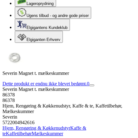
Lageroprydning
Ugens tilbud - og andre gode priser
Elgigantens Kundeklub
Elgiganten Erhverv
Severin Magnet t. mælkeskummer
Dette produkt er endnu ikke blevet bedømt.
0
Severin Magnet t. mælkeskummer
86378
86378
Hjem, Rengøring & Køkkenudstyr, Kaffe & te, Kaffetilbehør,
Mælkeskummer
Severin
5722004942616
Hjem, Rengøring & Køkkenudstyr
Kaffe &
te
Kaffetilbehør
Mælkeskummer