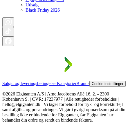
Udsalg
Black Friday 2026
Salgs- og leveringsbetingelser
Kategorier
Brands
Cookie indstillinger
©2026 Elgiganten A/S | Arne Jacobsens Allé 16, 2. - 2300
København S. | CVR: 17237977 | Alle rettigheder forbeholdes |
hello@elgiganten.dk | Vi tager forbehold for tryk- og korrekturfejl
samt afgifts- og prisændringer. Vi gør i øvrigt opmærksom på at din
bestilling ikke er bindende for Elgiganten, før Elgiganten har
behandlet din ordre og sendt en bindende faktura.