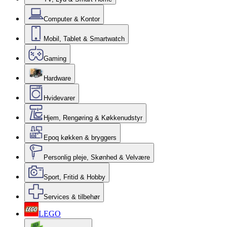
Computer & Kontor
Mobil, Tablet & Smartwatch
Gaming
Hardware
Hvidevarer
Hjem, Rengøring & Køkkenudstyr
Epoq køkken & bryggers
Personlig pleje, Skønhed & Velvære
Sport, Fritid & Hobby
Services & tilbehør
LEGO