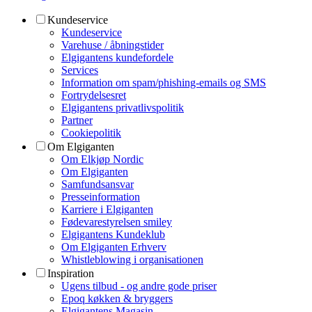
Kundeservice
Kundeservice
Varehuse / åbningstider
Elgigantens kundefordele
Services
Information om spam/phishing-emails og SMS
Fortrydelsesret
Elgigantens privatlivspolitik
Partner
Cookiepolitik
Om Elgiganten
Om Elkjøp Nordic
Om Elgiganten
Samfundsansvar
Presseinformation
Karriere i Elgiganten
Fødevarestyrelsen smiley
Elgigantens Kundeklub
Om Elgiganten Erhverv
Whistleblowing i organisationen
Inspiration
Ugens tilbud - og andre gode priser
Epoq køkken & bryggers
Elgigantens Magasin