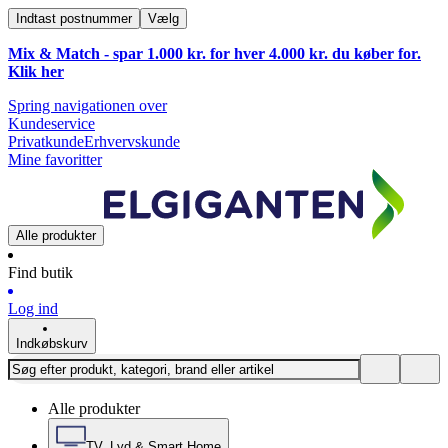
Indtast postnummer
Vælg
Mix & Match - spar 1.000 kr. for hver 4.000 kr. du køber for.
Klik
her
Spring navigationen over
Kundeservice
Privatkunde
Erhvervskunde
Mine favoritter
Alle produkter
Find butik
Log ind
Indkøbskurv
Alle produkter
TV, Lyd & Smart Home