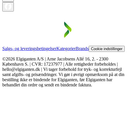
Salgs- og leveringsbetingelser
Kategorier
Brands
Cookie indstillinger
©2026 Elgiganten A/S | Arne Jacobsens Allé 16, 2. - 2300
København S. | CVR: 17237977 | Alle rettigheder forbeholdes |
hello@elgiganten.dk | Vi tager forbehold for tryk- og korrekturfejl
samt afgifts- og prisændringer. Vi gør i øvrigt opmærksom på at din
bestilling ikke er bindende for Elgiganten, før Elgiganten har
behandlet din ordre og sendt en bindende faktura.