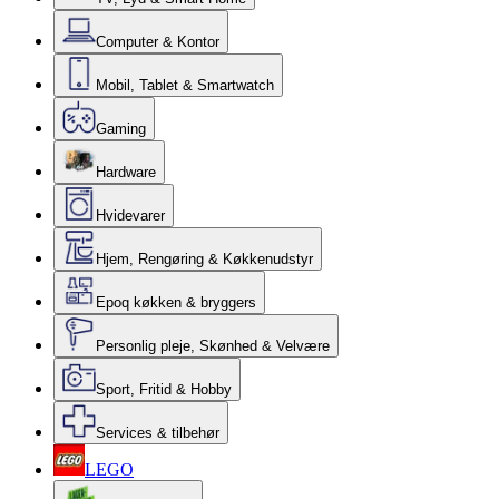
Computer & Kontor
Mobil, Tablet & Smartwatch
Gaming
Hardware
Hvidevarer
Hjem, Rengøring & Køkkenudstyr
Epoq køkken & bryggers
Personlig pleje, Skønhed & Velvære
Sport, Fritid & Hobby
Services & tilbehør
LEGO