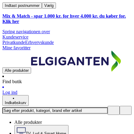
Indtast postnummer
Vælg
Mix & Match - spar 1.000 kr. for hver 4.000 kr. du køber for.
Klik
her
Spring navigationen over
Kundeservice
Privatkunde
Erhvervskunde
Mine favoritter
Alle produkter
Find butik
Log ind
Indkøbskurv
Alle produkter
TV, Lyd & Smart Home