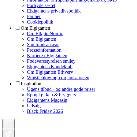
Fortrydelsesret
Elgigantens privatlivspolitik
Partner
Cookiepolitik
Om Elgiganten
Om Elkjøp Nordic
Om Elgiganten
Samfundsansvar
Presseinformation
Karriere i Elgiganten
Fødevarestyrelsen smiley
Elgigantens Kundeklub
Om Elgiganten Erhverv
Whistleblowing i organisationen
Inspiration
Ugens tilbud - og andre gode priser
Epoq køkken & bryggers
Elgigantens Magasin
Udsalg
Black Friday 2026