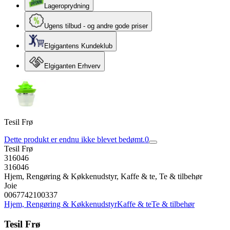
Lageroprydning
Ugens tilbud - og andre gode priser
Elgigantens Kundeklub
Elgiganten Erhverv
Tesil Frø
Dette produkt er endnu ikke blevet bedømt.
0
Tesil Frø
316046
316046
Hjem, Rengøring & Køkkenudstyr, Kaffe & te, Te & tilbehør
Joie
0067742100337
Hjem, Rengøring & Køkkenudstyr
Kaffe & te
Te & tilbehør
Tesil Frø