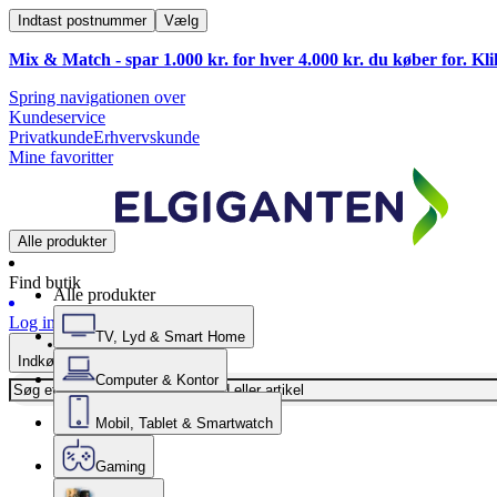
Indtast postnummer
Vælg
Mix & Match - spar 1.000 kr. for hver 4.000 kr. du køber for. Kl
Spring navigationen over
Kundeservice
Privatkunde
Erhvervskunde
Mine favoritter
Alle produkter
Find butik
Alle produkter
Log ind
TV, Lyd & Smart Home
Indkøbskurv
Computer & Kontor
Mobil, Tablet & Smartwatch
Gaming