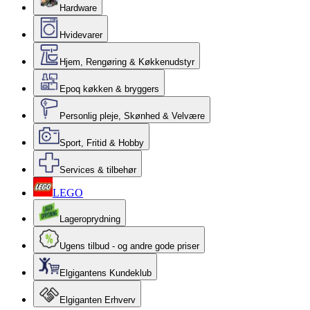
Hardware
Hvidevarer
Hjem, Rengøring & Køkkenudstyr
Epoq køkken & bryggers
Personlig pleje, Skønhed & Velvære
Sport, Fritid & Hobby
Services & tilbehør
LEGO
Lageroprydning
Ugens tilbud - og andre gode priser
Elgigantens Kundeklub
Elgiganten Erhverv