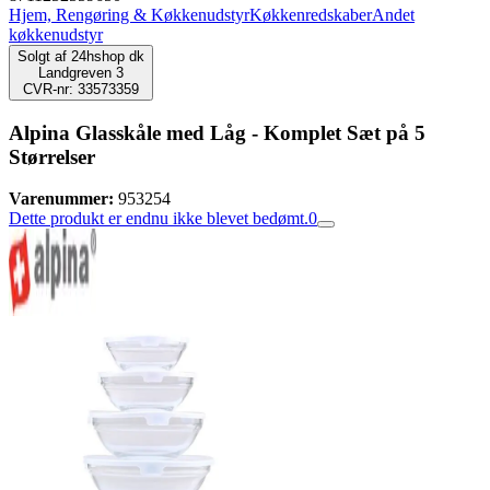
Hjem, Rengøring & Køkkenudstyr
Køkkenredskaber
Andet
køkkenudstyr
Solgt af
24hshop dk
Landgreven 3
CVR-nr: 33573359
Alpina Glasskåle med Låg - Komplet Sæt på 5
Størrelser
Varenummer:
953254
Dette produkt er endnu ikke blevet bedømt.
0