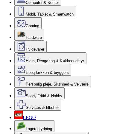
Computer & Kontor
Mobil, Tablet & Smartwatch
Gaming
Hardware
Hvidevarer
Hjem, Rengøring & Køkkenudstyr
Epoq køkken & bryggers
Personlig pleje, Skønhed & Velvære
Sport, Fritid & Hobby
Services & tilbehør
LEGO
Lageroprydning