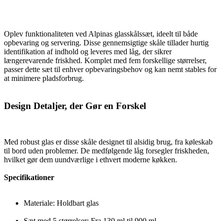
Oplev funktionaliteten ved Alpinas glasskålssæt, ideelt til både
opbevaring og servering. Disse gennemsigtige skåle tillader hurtig
identifikation af indhold og leveres med låg, der sikrer
længerevarende friskhed. Komplet med fem forskellige størrelser,
passer dette sæt til enhver opbevaringsbehov og kan nemt stables for
at minimere pladsforbrug.
Design Detaljer, der Gør en Forskel
Med robust glas er disse skåle designet til alsidig brug, fra køleskab
til bord uden problemer. De medfølgende låg forsegler friskheden,
hvilket gør dem uundværlige i ethvert moderne køkken.
Specifikationer
Materiale: Holdbart glas
Sæt med 5 størrelser: Fra 130 ml til 900 ml