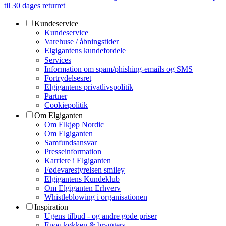
til 30 dages returret
Kundeservice
Kundeservice
Varehuse / åbningstider
Elgigantens kundefordele
Services
Information om spam/phishing-emails og SMS
Fortrydelsesret
Elgigantens privatlivspolitik
Partner
Cookiepolitik
Om Elgiganten
Om Elkjøp Nordic
Om Elgiganten
Samfundsansvar
Presseinformation
Karriere i Elgiganten
Fødevarestyrelsen smiley
Elgigantens Kundeklub
Om Elgiganten Erhverv
Whistleblowing i organisationen
Inspiration
Ugens tilbud - og andre gode priser
Epoq køkken & bryggers