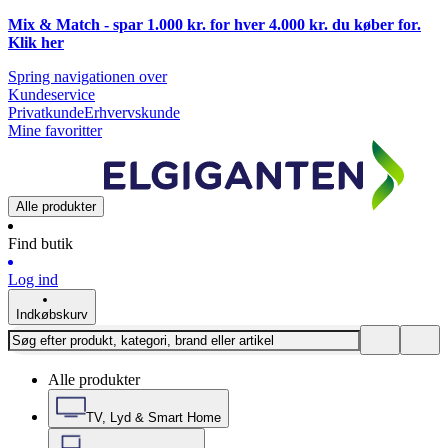
Mix & Match - spar 1.000 kr. for hver 4.000 kr. du køber for.
Klik
her
Spring navigationen over
Kundeservice
Privatkunde
Erhvervskunde
Mine favoritter
Alle produkter
Find butik
Log ind
Indkøbskurv
Alle produkter
TV, Lyd & Smart Home